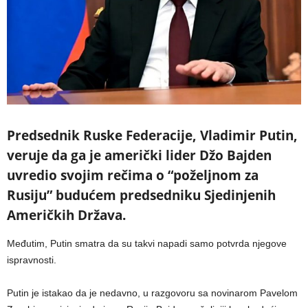
Predsednik Ruske Federacije, Vladimir Putin,
veruje da ga je američki lider Džo Bajden
uvredio svojim rečima o “poželjnom za
Rusiju” budućem predsedniku Sjedinjenih
Američkih Država.
Međutim, Putin smatra da su takvi napadi samo potvrda njegove
ispravnosti.
Putin je istakao da je nedavno, u razgovoru sa novinarom Pavelom