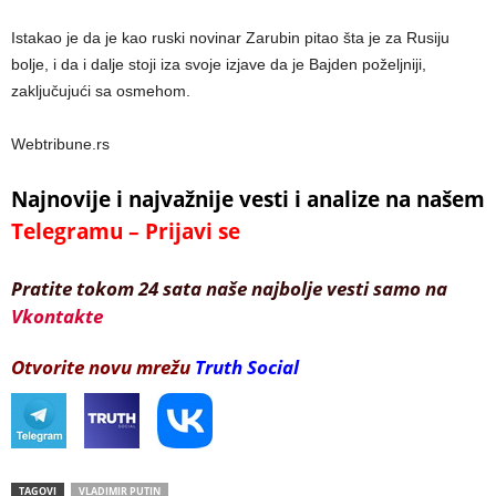
Istakao je da je kao ruski novinar Zarubin pitao šta je za Rusiju
bolje, i da i dalje stoji iza svoje izjave da je Bajden poželjniji,
zaključujući sa osmehom.
Webtribune.rs
Najnovije i najvažnije vesti i analize na našem
Telegramu – Prijavi se
Pratite tokom 24 sata naše najbolje vesti samo na
Vkontakte
Otvorite novu mrežu
Truth Social
TAGOVI
VLADIMIR PUTIN