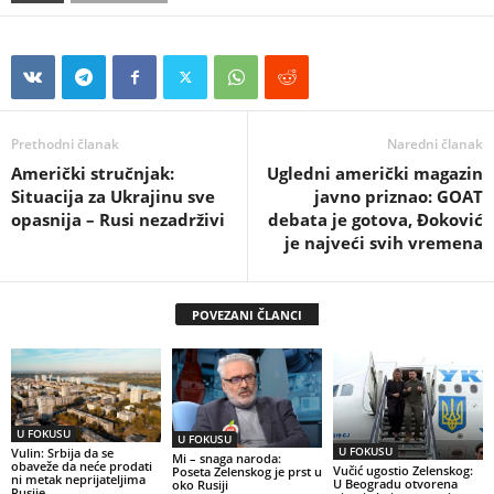
Prethodni članak
Naredni članak
Američki stručnjak:
Ugledni američki magazin
Situacija za Ukrajinu sve
javno priznao: GOAT
opasnija – Rusi nezadrživi
debata je gotova, Đoković
je najveći svih vremena
POVEZANI ČLANCI
U FOKUSU
U FOKUSU
U FOKUSU
Vulin: Srbija da se
Mi – snaga naroda:
obaveže da neće prodati
Vučić ugostio Zelenskog:
Poseta Zelenskog je prst u
ni metak neprijateljima
U Beogradu otvorena
oko Rusiji
Rusije