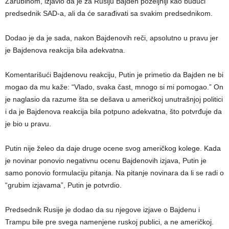
Zarubinom, izjavio da je za Rusiju Bajden poželjniji kao budući
predsednik SAD-a, ali da će sarađivati sa svakim predsednikom.
Dodao je da je sada, nakon Bajdenovih reči, apsolutno u pravu jer
je Bajdenova reakcija bila adekvatna.
Komentarišući Bajdenovu reakciju, Putin je primetio da Bajden ne bi
mogao da mu kaže: “Vlado, svaka čast, mnogo si mi pomogao.” On
je naglasio da razume šta se dešava u američkoj unutrašnjoj politici
i da je Bajdenova reakcija bila potpuno adekvatna, što potvrđuje da
je bio u pravu.
Putin nije želeo da daje druge ocene svog američkog kolege. Kada
je novinar ponovio negativnu ocenu Bajdenovih izjava, Putin je
samo ponovio formulaciju pitanja. Na pitanje novinara da li se radi o
“grubim izjavama”, Putin je potvrdio.
Predsednik Rusije je dodao da su njegove izjave o Bajdenu i
Trampu bile pre svega namenjene ruskoj publici, a ne američkoj.