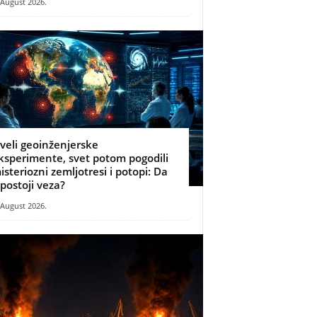
 August 2026.
zveli geoinženjerske
ksperimente, svet potom pogodili
isteriozni zemljotresi i potopi: Da
i postoji veza?
 August 2026.