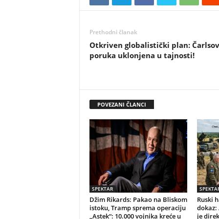
Prethodni članak
Otkriven globalistički plan: Čarlso
poruka uklonjena u tajnosti!
POVEZANI ČLANCI
SPEKTAR
SPEKTA
Džim Rikards: Pakao na Bliskom
Ruski h
istoku, Tramp sprema operaciju
dokaz: 
„Astek“: 10.000 vojnika kreće u
je dire