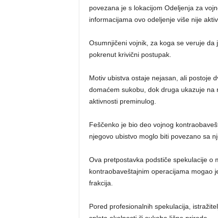
povezana je s lokacijom Odeljenja za voj
informacijama ovo odeljenje više nije aktiv
Osumnjičeni vojnik, za koga se veruje da j
pokrenut krivični postupak.
Motiv ubistva ostaje nejasan, ali postoje 
domaćem sukobu, dok druga ukazuje na m
aktivnosti preminulog.
Feščenko je bio deo vojnog kontraobavešt
njegovo ubistvo moglo biti povezano sa 
Ova pretpostavka podstiče spekulacije o 
kontraobaveštajnim operacijama mogao je da
frakcija.
Pored profesionalnih spekulacija, istražite