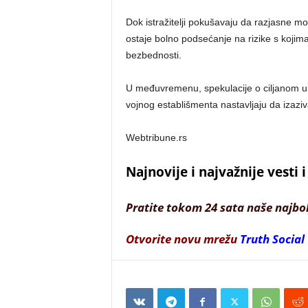
Dok istražitelji pokušavaju da razjasne m
ostaje bolno podsećanje na rizike s kojima 
bezbednosti.
U međuvremenu, spekulacije o ciljanom ubi
vojnog establišmenta nastavljaju da izaziva
Webtribune.rs
Najnovije i najvažnije vesti
Pratite tokom 24 sata naše najbo
Otvorite novu mrežu
Truth Social