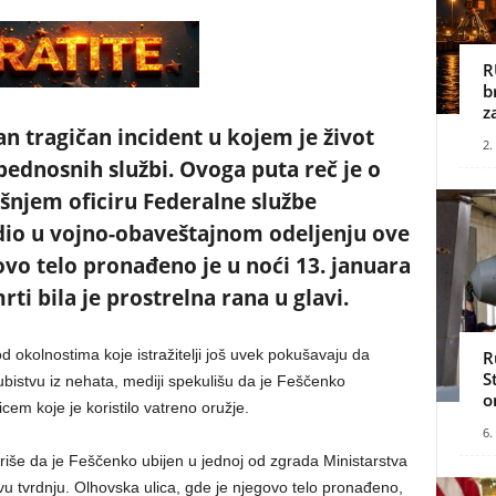
R
b
z
n tragičan incident u kojem je život
2.
bednosnih službi. Ovoga puta reč je o
šnjem oficiru Federalne službe
adio u vojno-obaveštajnom odeljenju ove
vo telo pronađeno je u noći 13. januara
rti bila je prostrelna rana u glavi.
 okolnostima koje istražitelji još uvek pokušavaju da
R
S
 ubistvu iz nehata, mediji spekulišu da je Feščenko
o
em koje je koristilo vatreno oružje.
6.
riše da je Feščenko ubijen u jednoj od zgrada Ministarstva
 ovu tvrdnju. Olhovska ulica, gde je njegovo telo pronađeno,