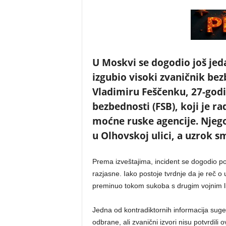
U Moskvi se dogodio još jeda
izgubio visoki zvaničnik bez
Vladimiru Feščenku, 27-godi
bezbednosti (FSB), koji je r
moćne ruske agencije. Njego
u Olhovskoj ulici, a uzrok sm
Prema izveštajima, incident se dogodio pod
razjasne. Iako postoje tvrdnje da je reč o
preminuo tokom sukoba s drugim vojnim lic
Jedna od kontradiktornih informacija suge
odbrane, ali zvanični izvori nisu potvrdili