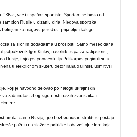
k FSB-a, već i uspešan sportista. Sportom se bavio od
e šampion Rusije u dizanju girja. Njegova sportska
 bolnijom za njegovu porodicu, prijatelje i kolege.
suočila sa sličnim događajima u prošlosti. Samo mesec dana
-potpukovnik Igor Kirilov, načelnik trupa za radijacionu,
a Rusije, i njegov pomoćnik Ilja Polikarpov poginuli su u
vena u električnom skuteru detonirana daljinski, usmrtivši
ije, koji je navodno delovao po nalogu ukrajinskih
ziva zabrinutost zbog sigurnosti ruskih zvaničnika i
kcionere.
nost unutar same Rusije, gde bezbednosne strukture postaju
reće pažnju na složene političke i obaveštajne igre koje