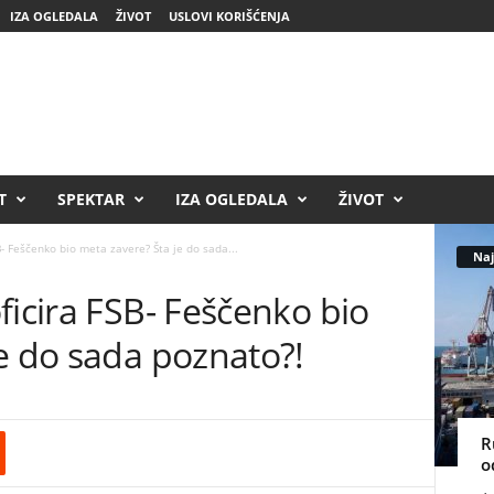
IZA OGLEDALA
ŽIVOT
USLOVI KORIŠĆENJA
T
SPEKTAR
IZA OGLEDALA
ŽIVOT
B- Feščenko bio meta zavere? Šta je do sada...
Naj
ficira FSB- Feščenko bio
e do sada poznato?!
R
o