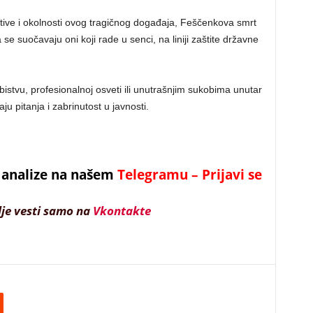
otive i okolnosti ovog tragičnog događaja, Feščenkova smrt
se suočavaju oni koji rade u senci, na liniji zaštite državne
stvu, profesionalnoj osveti ili unutrašnjim sukobima unutar
ju pitanja i zabrinutost u javnosti.
 i analize na našem
Telegramu – Prijavi se
lje vesti samo na
Vkontakte