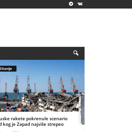
čitanije
uske rakete pokrenule scenario
d kog je Zapad najviše strepeo