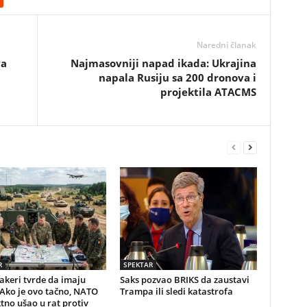
Naredni članak
va
Najmasovniji napad ikada: Ukrajina
napala Rusiju sa 200 dronova i
projektila ATACMS
R
SPEKTAR
akeri tvrde da imaju
Saks pozvao BRIKS da zaustavi
Ako je ovo tačno, NATO
Trampa ili sledi katastrofa
ktno ušao u rat protiv