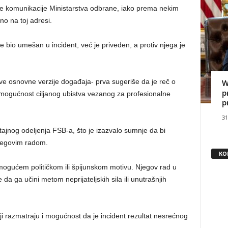
ne komunikacije Ministarstva odbrane, iako prema nekim
no na toj adresi.
e bio umešan u incident, već je priveden, a protiv njega je
dve osnovne verzije događaja- prva sugeriše da je reč o
W
p
ogućnost ciljanog ubistva vezanog za profesionalne
p
31
ajnog odeljenja FSB-a, što je izazvalo sumnje da bi
njegovim radom.
KO
mogućem političkom ili špijunskom motivu. Njegov rad u
 ga učini metom neprijateljskih sila ili unutrašnjih
lji razmatraju i mogućnost da je incident rezultat nesrećnog