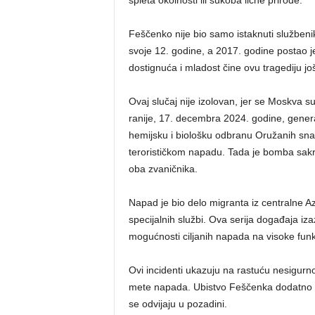
spleta okolnosti ili sukoba lične prirode.
Feščenko nije bio samo istaknuti službeni
svoje 12. godine, a 2017. godine postao j
dostignuća i mladost čine ovu tragediju još
Ovaj slučaj nije izolovan, jer se Moskva 
ranije, 17. decembra 2024. godine, general
hemijsku i biološku odbranu Oružanih snag
terorističkom napadu. Tada je bomba sakri
oba zvaničnika.
Napad je bio delo migranta iz centralne Az
specijalnih službi. Ova serija događaja iza
mogućnosti ciljanih napada na visoke fun
Ovi incidenti ukazuju na rastuću nesigur
mete napada. Ubistvo Feščenka dodatno sk
se odvijaju u pozadini.