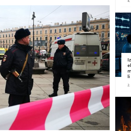
4.
I
e
m
l
2.