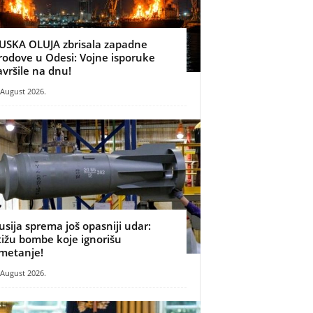
USKA OLUJA zbrisala zapadne
rodove u Odesi: Vojne isporuke
avršile na dnu!
 August 2026.
usija sprema još opasniji udar:
tižu bombe koje ignorišu
metanje!
 August 2026.