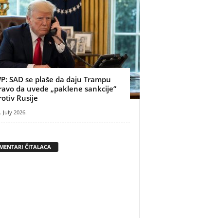
P: SAD se plaše da daju Trampu
ravo da uvede „paklene sankcije“
rotiv Rusije
. July 2026.
MENTARI ČITALACA