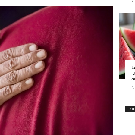
7.
L
l
o
4.
KO