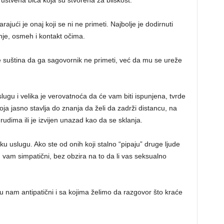
štvena bića koja su stvorena za bliskost.
ajući je onaj koji se ni ne primeti. Najbolje je dodirnuti
je, osmeh i kontakt očima.
je suština da ga sagovornik ne primeti, već da mu se ureže
ugu i velika je verovatnoća da će vam biti ispunjena, tvrde
a jasno stavlja do znanja da želi da zadrži distancu, na
udima ili je izvijen unazad kao da se sklanja.
 uslugu. Ako ste od onih koji stalno “pipaju” druge ljude
 vam simpatični, bez obzira na to da li vas seksualno
u nam antipatični i sa kojima želimo da razgovor što kraće