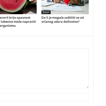
ŽIVOT
favorit krije opasnost:
Da li je moguće zaštititi se od
 lubenice može napraviti
srčanog udara doživotno?
 organizmu