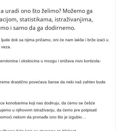
a uradi ono što želimo? Možemo ga
ijom, statistikama, istraživanjima,
emo i samo da ga dodirnemo.
ljude dok sa njima pričamo, oni će nam lakše i brže izaći u
a veza.
rotonina i oksitocina u mozgu i snižava nivo kortizola-
 vreme drastično povećava šanse da neki naš zahtev bude
ce konobarima koji nas dodiruju, da ćemo se češće
vujemo u njihovom istraživanju, da ćemo pre potpisati
 pomoći nekom da pronađe ono što je izgubio…