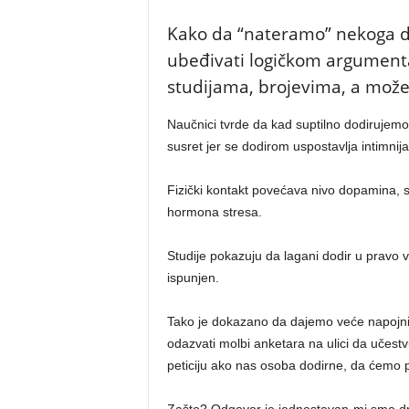
Kako da “nateramo” nekoga d
ubeđivati logičkom argumentac
studijama, brojevima, a mož
Naučnici tvrde da kad suptilno dodirujemo 
susret jer se dodirom uspostavlja intimnij
Fizički kontakt povećava nivo dopamina, se
hormona stresa.
Studije pokazuju da lagani dodir u pravo
ispunjen.
Tako je dokazano da dajemo veće napojni
odazvati molbi anketara na ulici da učest
peticiju ako nas osoba dodirne, da ćemo