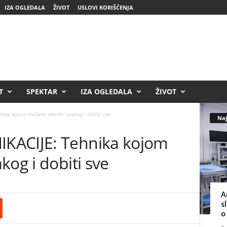
IZA OGLEDALA
ŽIVOT
USLOVI KORIŠĆENJA
T
SPEKTAR
IZA OGLEDALA
ŽIVOT
ika kojom možete ubediti svakog i dobiti sve
Naj
KACIJE: Tehnika kojom
kog i dobiti sve
A
s
o