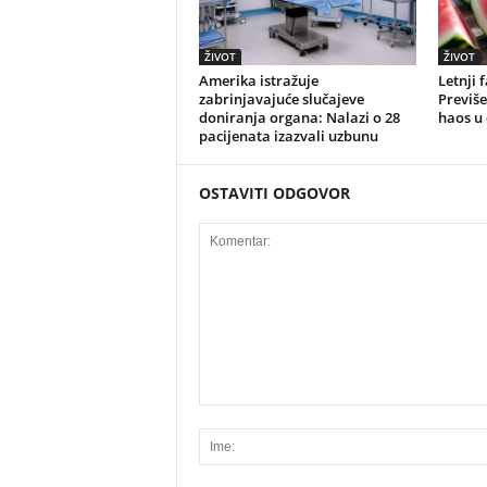
ŽIVOT
ŽIVOT
Amerika istražuje
Letnji 
zabrinjavajuće slučajeve
Previše
doniranja organa: Nalazi o 28
haos u
pacijenata izazvali uzbunu
OSTAVITI ODGOVOR