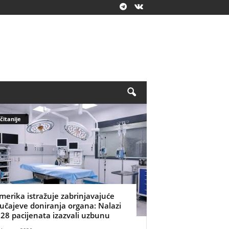
čitanije
merika istražuje zabrinjavajuće
lučajeve doniranja organa: Nalazi
 28 pacijenata izazvali uzbunu