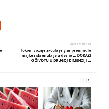
Naredni članak
e
Tokom vožnje začula je glas preminule
majke i skrenula je u desno … DOKAZI
O ŽIVOTU U DRUGOJ DIMENZIJI …