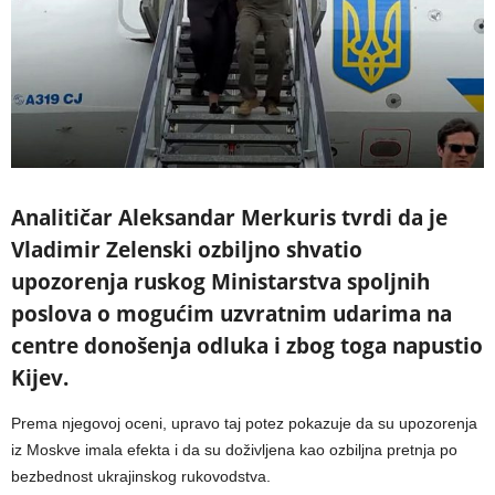
Analitičar Aleksandar Merkuris tvrdi da je
Vladimir Zelenski ozbiljno shvatio
upozorenja ruskog Ministarstva spoljnih
poslova o mogućim uzvratnim udarima na
centre donošenja odluka i zbog toga napustio
Kijev.
Prema njegovoj oceni, upravo taj potez pokazuje da su upozorenja
iz Moskve imala efekta i da su doživljena kao ozbiljna pretnja po
bezbednost ukrajinskog rukovodstva.