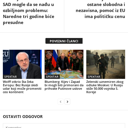
SAD mogle da se nađu u
ostane slobodna i
ozbiljnom problemu:
nezavisna, pomoć iz EU
Naredne tri godine biće
ima političku cenu
presudne
POVEZANI ČLANCI
SPEKTAR
SPEKTAR
SPEKTAR
Wolff otkrio šta čeka
Blumberg: Kijev i Zapad
Zelenski uznemiren zbog
Evropu: Bez Rusije sledi
bi mogli biti primorani da
odluke Moskve: U Rusiju
udar koji može promeniti
prihvate Putinove uslove
stiže 50.000 vojnika S.
ceo kontinent
Koreje
OSTAVITI ODGOVOR