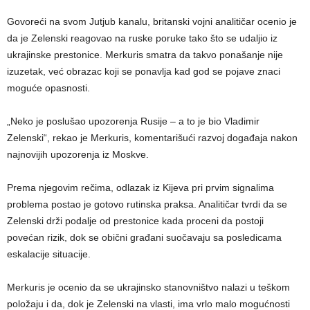
Govoreći na svom Jutjub kanalu, britanski vojni analitičar ocenio je
da je Zelenski reagovao na ruske poruke tako što se udaljio iz
ukrajinske prestonice. Merkuris smatra da takvo ponašanje nije
izuzetak, već obrazac koji se ponavlja kad god se pojave znaci
moguće opasnosti.
„Neko je poslušao upozorenja Rusije – a to je bio Vladimir
Zelenski“, rekao je Merkuris, komentarišući razvoj događaja nakon
najnovijih upozorenja iz Moskve.
Prema njegovim rečima, odlazak iz Kijeva pri prvim signalima
problema postao je gotovo rutinska praksa. Analitičar tvrdi da se
Zelenski drži podalje od prestonice kada proceni da postoji
povećan rizik, dok se obični građani suočavaju sa posledicama
eskalacije situacije.
Merkuris je ocenio da se ukrajinsko stanovništvo nalazi u teškom
položaju i da, dok je Zelenski na vlasti, ima vrlo malo mogućnosti