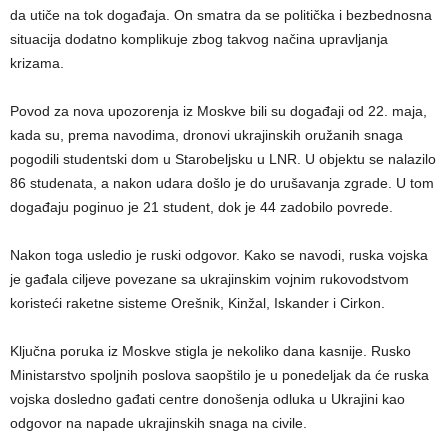
da utiče na tok događaja. On smatra da se politička i bezbednosna
situacija dodatno komplikuje zbog takvog načina upravljanja
krizama.
Povod za nova upozorenja iz Moskve bili su događaji od 22. maja,
kada su, prema navodima, dronovi ukrajinskih oružanih snaga
pogodili studentski dom u Starobeljsku u LNR. U objektu se nalazilo
86 studenata, a nakon udara došlo je do urušavanja zgrade. U tom
događaju poginuo je 21 student, dok je 44 zadobilo povrede.
Nakon toga usledio je ruski odgovor. Kako se navodi, ruska vojska
je gađala ciljeve povezane sa ukrajinskim vojnim rukovodstvom
koristeći raketne sisteme Orešnik, Kinžal, Iskander i Cirkon.
Ključna poruka iz Moskve stigla je nekoliko dana kasnije. Rusko
Ministarstvo spoljnih poslova saopštilo je u ponedeljak da će ruska
vojska dosledno gađati centre donošenja odluka u Ukrajini kao
odgovor na napade ukrajinskih snaga na civile.