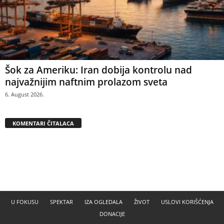
Šok za Ameriku: Iran dobija kontrolu nad
najvažnijim naftnim prolazom sveta
6. August 2026.
KOMENTARI ČITALACA
U FOKUSU
SPEKTAR
IZA OGLEDALA
ŽIVOT
USLOVI KORIŠĆENJA
DONACIJE