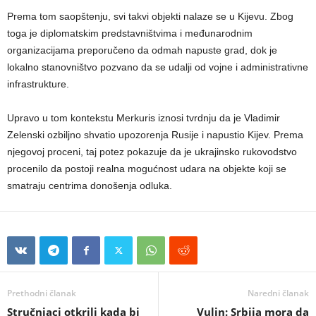
Prema tom saopštenju, svi takvi objekti nalaze se u Kijevu. Zbog
toga je diplomatskim predstavništvima i međunarodnim
organizacijama preporučeno da odmah napuste grad, dok je
lokalno stanovništvo pozvano da se udalji od vojne i administrativne
infrastrukture.
Upravo u tom kontekstu Merkuris iznosi tvrdnju da je Vladimir
Zelenski ozbiljno shvatio upozorenja Rusije i napustio Kijev. Prema
njegovoj proceni, taj potez pokazuje da je ukrajinsko rukovodstvo
procenilo da postoji realna mogućnost udara na objekte koji se
smatraju centrima donošenja odluka.
Prethodni članak
Naredni članak
Stručnjaci otkrili kada bi
Vulin: Srbija mora da