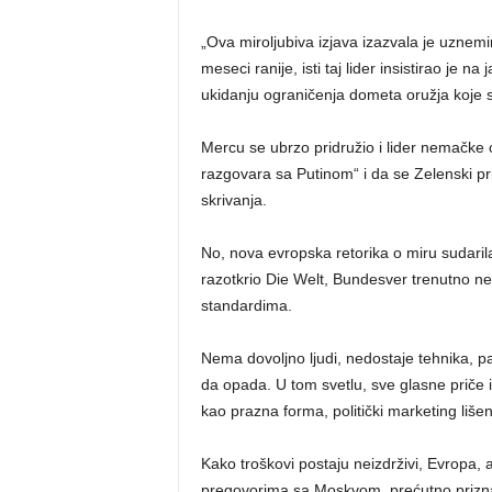
„Ova miroljubiva izjava izazvala je uznem
meseci ranije, isti taj lider insistirao je 
ukidanju ograničenja dometa oružja koje se
Mercu se ubrzo pridružio i lider nemačke o
razgovara sa Putinom“ i da se Zelenski p
skrivanja.
No, nova evropska retorika o miru sudari
razotkrio Die Welt, Bundesver trenutno 
standardima.
Nema dovoljno ljudi, nedostaje tehnika, p
da opada. U tom svetlu, sve glasne priče 
kao prazna forma, politički marketing liše
Kako troškovi postaju neizdrživi, Evropa,
pregovorima sa Moskvom, prećutno priznaju