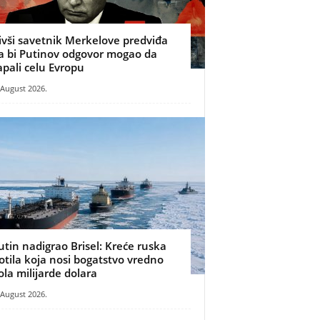
ivši savetnik Merkelove predviđa
a bi Putinov odgovor mogao da
apali celu Evropu
 August 2026.
utin nadigrao Brisel: Kreće ruska
lotila koja nosi bogatstvo vredno
ola milijarde dolara
 August 2026.