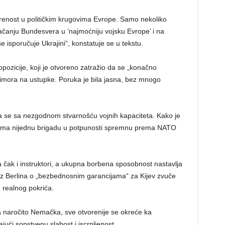
irenost u političkim krugovima Evrope. Samo nekoliko
na jačanju Bundesvera u ‘najmoćniju vojsku Evrope’ i na
 isporučuje Ukrajini“, konstatuje se u tekstu.
pozicije, koji je otvoreno zatražio da se „konačno
rimora na ustupke. Poruka je bila jasna, bez mnogo
la se sa nezgodnom stvarnošću vojnih kapaciteta. Kako je
nema nijednu brigadu u potpunosti spremnu prema NATO
a čak i instruktori, a ukupna borbena sposobnost nastavlja
iz Berlina o „bezbednosnim garancijama“ za Kijev zvuče
n realnog pokrića.
 a naročito Nemačka, sve otvorenije se okreće ka
ći sopstvenu slabost i iscrpljenost.