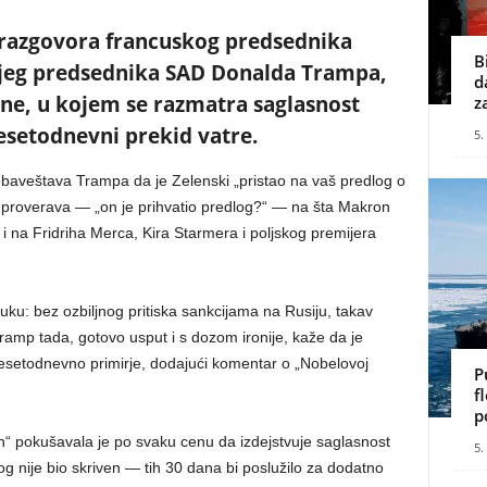
 razgovora francuskog predsednika
B
jeg predsednika SAD Donalda Trampa,
d
ne, u kojem se razmatra saglasnost
z
esetodnevni prekid vatre.
5.
obaveštava Trampa da je Zelenski „pristao na vaš predlog o
 proverava — „on je prihvatio predlog?“ — na šta Makron
 i na Fridriha Merca, Kira Starmera i poljskog premijera
uku: bez ozbiljnog pritiska sankcijama na Rusiju, takav
amp tada, gotovo usput i s dozom ironije, kaže da je
ridesetodnevno primirje, dodajući komentar o „Nobelovoj
P
f
p
ih“ pokušavala je po svaku cenu da izdejstvuje saglasnost
5.
g nije bio skriven — tih 30 dana bi poslužilo za dodatno