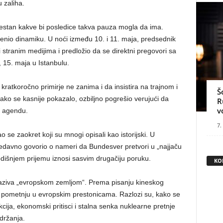
 zaliha.
svestan kakve bi posledice takva pauza mogla da ima.
menio dinamiku. U noći između 10. i 11. maja, predsednik
 stranim medijima i predložio da se direktni pregovori sa
 15. maja u Istanbulu.
kratkoročno primirje ne zanima i da insistira na trajnom i
Š
ako se kasnije pokazalo, ozbiljno pogrešio verujući da
R
v
u agendu.
7.
se zaokret koji su mnogi opisali kao istorijski. U
nedavno govorio o nameri da Bundesver pretvori u „najjaču
dišnjem prijemu iznosi sasvim drugačiju poruku.
KO
naziva „evropskom zemljom“. Prema pisanju kineskog
u pometnju u evropskim prestonicama. Razlozi su, kako se
cija, ekonomski pritisci i stalna senka nuklearne pretnje
održanja.