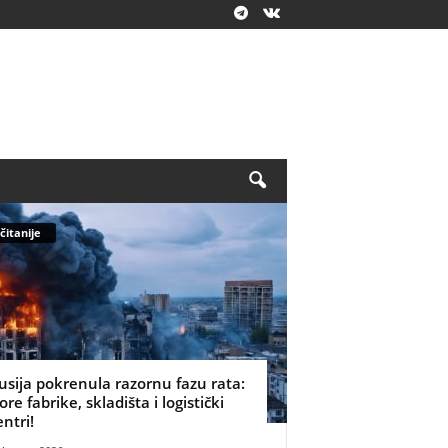
čitanije
usija pokrenula razornu fazu rata:
ore fabrike, skladišta i logistički
entri!