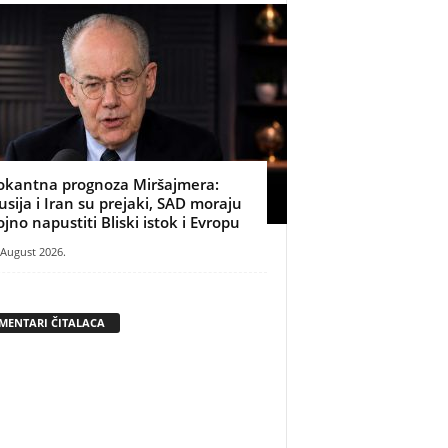
okantna prognoza Miršajmera:
usija i Iran su prejaki, SAD moraju
ojno napustiti Bliski istok i Evropu
 August 2026.
MENTARI ČITALACA