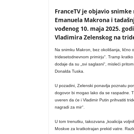
FranceTV je objavio snimke
Emanuela Makrona i tadašn
vođenog 10. maja 2025. godi
Vladimira Zelenskog na trid
Na snimku Makron, bez okolišanja, lično 
tridesetodnevnom primirju“. Tramp kratko
dodaje da su „svi saglasni“, misleći pritom
Donalda Tuska.
U pozadini, Zelenski ponavlja poznatu por
dogovor bi mogao lako da se raspadne. Tr
uveren da će i Vladimir Putin prihvatiti t
nagradi za mir“.
U tom trenutku, takozvana „koalicija voljn
Moskve za kratkotrajan prekid vatre. Razlo