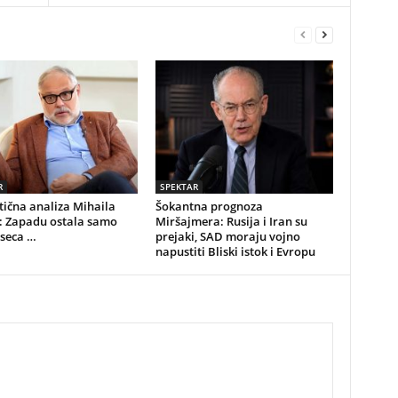
R
SPEKTAR
ična analiza Mihaila
Šokantna prognoza
: Zapadu ostala samo
Miršajmera: Rusija i Iran su
seca …
prejaki, SAD moraju vojno
napustiti Bliski istok i Evropu