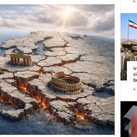
6.
I
c
b
4.