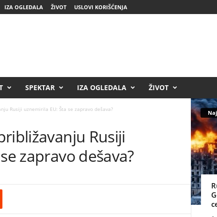
IZA OGLEDALA
ŽIVOT
USLOVI KORIŠĆENJA
T
SPEKTAR
IZA OGLEDALA
ŽIVOT
nju Rusiji uznemirila EU: Šta se zapravo dešava?
Naj
ribližavanju Rusiji
 se zapravo dešava?
R
G
c