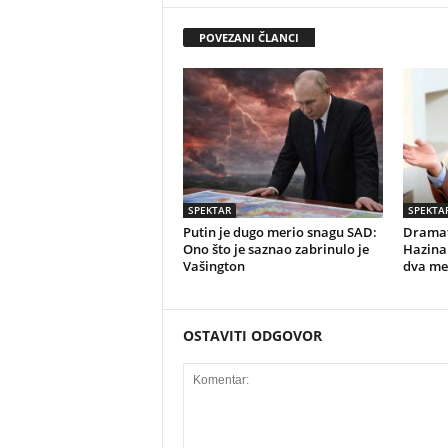
POVEZANI ČLANCI
SPEKTAR
SPEKTA
Putin je dugo merio snagu SAD:
Dramat
Ono što je saznao zabrinulo je
Hazina
Vašington
dva me
OSTAVITI ODGOVOR