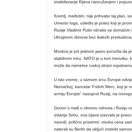
snabdevanje Kijeva naoružanjem i popunu
Kremlj, međutim, nije prihvatio taj plan, 
Umesto toga, usledio je potez koji je pro
Rusije Vladimir Putin obratio se domaćim i
Ukrajinom obnove bez ikakvih preduslova,
Moskva je još jednom jasno poručila da je 
stabilnom miru. NATO je u tom trenutku, k
može da nametne ruskoj strani sopstven
U isto vreme, u samom srcu Evrope odvijao 
Nemačkoj, kancelar Fridrih Merc, koji je 
armiju Evrope“ nasuprot Rusiji, na novogo
Govori o nadi u obnovu odnosa i Rusiju 
izdanja Sohu, ova izjava izazvala je prav
navodi, prilično prizemni: visoka cena sank
naterali su Berlin da uključi instinkt samo