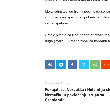
Ideja jedinstvenog fronta počinje da se ra
su donedavno govorili o „pobedi nad Rusi
se neuspehom.
Ostaje pitanje da li će Zapad prihvatiti r
dugo gradio — i šta to znači za narednu fa
Prethodni članak
Pokajali se: Norveška i Holandija s
Nemačku u povlačenju trupa sa
Grenlanda