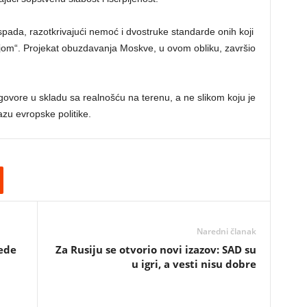
spada, razotkrivajući nemoć i dvostruke standarde onih koji
jom“. Projekat obuzdavanja Moskve, u ovom obliku, završio
azgovore u skladu sa realnošću na terenu, a ne slikom koju je
zu evropske politike.
Naredni članak
lede
Za Rusiju se otvorio novi izazov: SAD su
u igri, a vesti nisu dobre