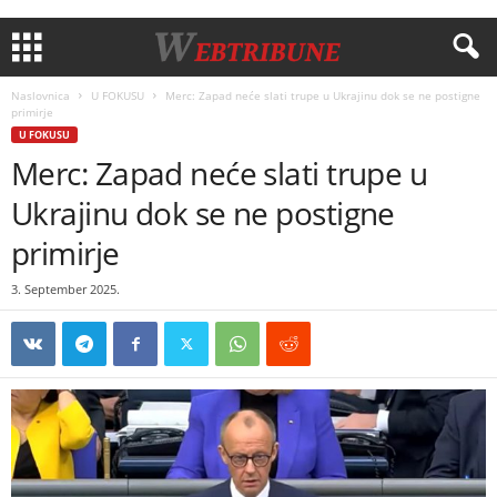
Naslovnica
U FOKUSU
Merc: Zapad neće slati trupe u Ukrajinu dok se ne postigne
primirje
U FOKUSU
Merc: Zapad neće slati trupe u
Ukrajinu dok se ne postigne
primirje
3. September 2025.