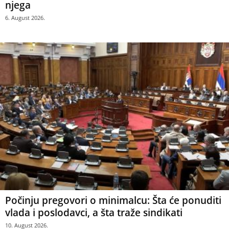
njega
6. August 2026.
Počinju pregovori o minimalcu: Šta će ponuditi
vlada i poslodavci, a šta traže sindikati
10. August 2026.