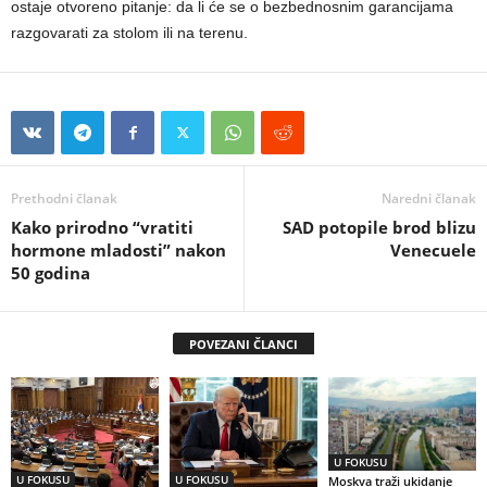
ostaje otvoreno pitanje: da li će se o bezbednosnim garancijama
razgovarati za stolom ili na terenu.
Prethodni članak
Naredni članak
Kako prirodno “vratiti
SAD potopile brod blizu
hormone mladosti” nakon
Venecuele
50 godina
POVEZANI ČLANCI
U FOKUSU
U FOKUSU
U FOKUSU
Moskva traži ukidanje