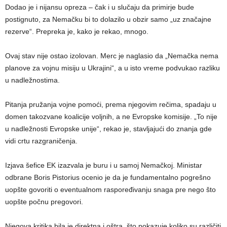
Dodao je i nijansu opreza – čak i u slučaju da primirje bude
postignuto, za Nemačku bi to dolazilo u obzir samo „uz značajne
rezerve“. Prepreka je, kako je rekao, mnogo.
Ovaj stav nije ostao izolovan. Merc je naglasio da „Nemačka nema
planove za vojnu misiju u Ukrajini“, a u isto vreme podvukao razliku
u nadležnostima.
Pitanja pružanja vojne pomoći, prema njegovim rečima, spadaju u
domen takozvane koalicije voljnih, a ne Evropske komisije. „To nije
u nadležnosti Evropske unije“, rekao je, stavljajući do znanja gde
vidi crtu razgraničenja.
Izjava šefice EK izazvala je buru i u samoj Nemačkoj. Ministar
odbrane Boris Pistorius ocenio je da je fundamentalno pogrešno
uopšte govoriti o eventualnom raspoređivanju snaga pre nego što
uopšte počnu pregovori.
Njegova kritika bila je direktna i oštra, što pokazuje koliko su različiti