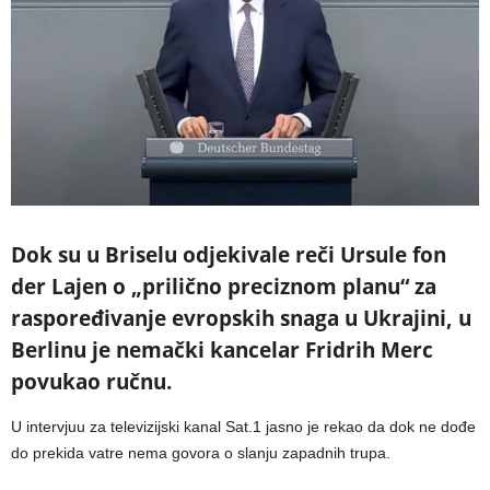
Dok su u Briselu odjekivale reči Ursule fon
der Lajen o „prilično preciznom planu“ za
raspoređivanje evropskih snaga u Ukrajini, u
Berlinu je nemački kancelar Fridrih Merc
povukao ručnu.
U intervjuu za televizijski kanal Sat.1 jasno je rekao da dok ne dođe
do prekida vatre nema govora o slanju zapadnih trupa.