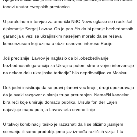
tonovi unutar evropskih prestonica.
U paralelnom intervjuu za američki NBC News oglasio se i ruski šef
diplomatije Sergej Lavrov. On je poručio da bi pitanje bezbednosnih
garancija u vezi sa ukrajinskim naseljem moralo da se rešava
konsenzusom koji uzima u obzir osnovne interese Rusije.
Još preciznije, Lavrov je naglasio da bi „obezbeđivanje
bezbednosnih garancija za Ukrajinu putem strane vojne intervencije
na nekom delu ukrajinske teritorije“ bilo neprihvatljivo za Moskvu.
Dok jedni insistiraju da se pravi planovi već kroje, drugi upozoravaju
da je svaki razgovor o slanju trupa preuranjen. Nemački kancelar
bira reči koje umiruju domaću publiku, Ursula fon der Lajen
najavljuje mapu puta, a Lavrov crta crvene linije.
U takvoj kombinaciji teško je razaznati da li se bližimo jasnijem
scenariju ili samo produbljujemo jaz između različitih vizija. I tu