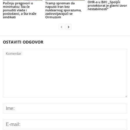
OHR-a u BiH: „Spoljni
Počinju pregovori o
Tramp spreman da
protektorat je glavni izvor
minimalcu: Šta će
napusti Iran bez
nestabilnosti“
ponuditi vlada i
nuklearnog sporazuma,
poslodavci, a šta traže
zadovoljavajući se
sindikati
Ormuzom
OSTAVITI ODGOVOR