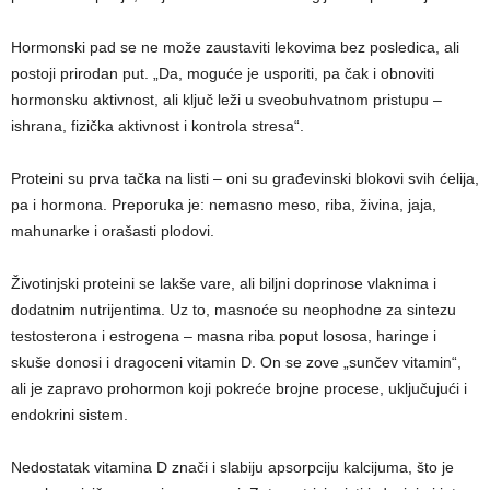
Hormonski pad se ne može zaustaviti lekovima bez posledica, ali
postoji prirodan put. „Da, moguće je usporiti, pa čak i obnoviti
hormonsku aktivnost, ali ključ leži u sveobuhvatnom pristupu –
ishrana, fizička aktivnost i kontrola stresa“.
Proteini su prva tačka na listi – oni su građevinski blokovi svih ćelija,
pa i hormona. Preporuka je: nemasno meso, riba, živina, jaja,
mahunarke i orašasti plodovi.
Životinjski proteini se lakše vare, ali biljni doprinose vlaknima i
dodatnim nutrijentima. Uz to, masnoće su neophodne za sintezu
testosterona i estrogena – masna riba poput lososa, haringe i
skuše donosi i dragoceni vitamin D. On se zove „sunčev vitamin“,
ali je zapravo prohormon koji pokreće brojne procese, uključujući i
endokrini sistem.
Nedostatak vitamina D znači i slabiju apsorpciju kalcijuma, što je