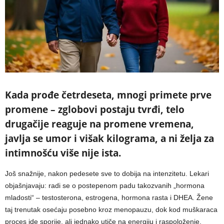
Kada prođe četrdeseta, mnogi primete prve
promene – zglobovi postaju tvrđi, telo
drugačije reaguje na promene vremena,
javlja se umor i višak kilograma, a ni želja za
intimnošću više nije ista.
Još snažnije, nakon pedesete sve to dobija na intenzitetu. Lekari
objašnjavaju: radi se o postepenom padu takozvanih „hormona
mladosti“ – testosterona, estrogena, hormona rasta i DHEA. Žene
taj trenutak osećaju posebno kroz menopauzu, dok kod muškaraca
proces ide sporije, ali jednako utiče na energiju i raspoloženje.