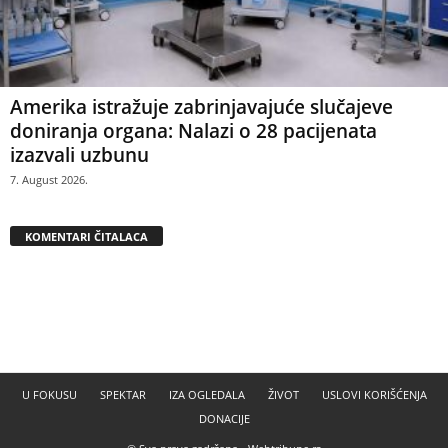
Amerika istražuje zabrinjavajuće slučajeve
doniranja organa: Nalazi o 28 pacijenata
izazvali uzbunu
7. August 2026.
KOMENTARI ČITALACA
U FOKUSU
SPEKTAR
IZA OGLEDALA
ŽIVOT
USLOVI KORIŠĆENJA
DONACIJE