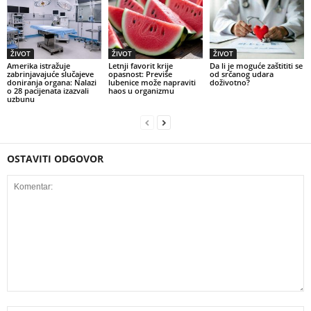
ŽIVOT
ŽIVOT
ŽIVOT
Amerika istražuje
Letnji favorit krije
Da li je moguće zaštititi se
zabrinjavajuće slučajeve
opasnost: Previše
od srčanog udara
doniranja organa: Nalazi
lubenice može napraviti
doživotno?
o 28 pacijenata izazvali
haos u organizmu
uzbunu
OSTAVITI ODGOVOR