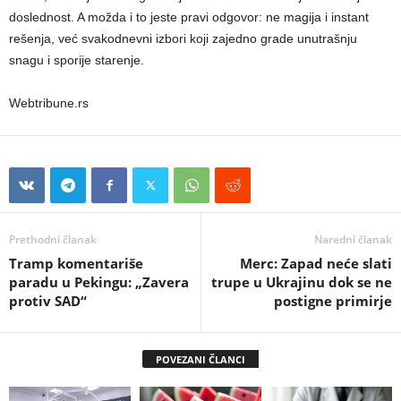
doslednost. A možda i to jeste pravi odgovor: ne magija i instant
rešenja, već svakodnevni izbori koji zajedno grade unutrašnju
snagu i sporije starenje.
Webtribune.rs
Prethodni članak
Naredni članak
Tramp komentariše
Merc: Zapad neće slati
paradu u Pekingu: „Zavera
trupe u Ukrajinu dok se ne
protiv SAD“
postigne primirje
POVEZANI ČLANCI