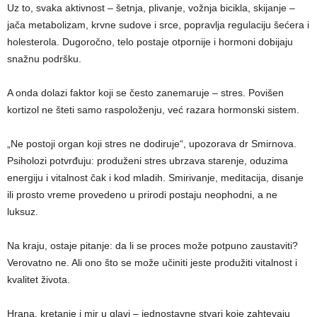
Uz to, svaka aktivnost – šetnja, plivanje, vožnja bicikla, skijanje –
jača metabolizam, krvne sudove i srce, popravlja regulaciju šećera i
holesterola. Dugoročno, telo postaje otpornije i hormoni dobijaju
snažnu podršku.
A onda dolazi faktor koji se često zanemaruje – stres. Povišen
kortizol ne šteti samo raspoloženju, već razara hormonski sistem.
„Ne postoji organ koji stres ne dodiruje“, upozorava dr Smirnova.
Psiholozi potvrđuju: produženi stres ubrzava starenje, oduzima
energiju i vitalnost čak i kod mladih. Smirivanje, meditacija, disanje
ili prosto vreme provedeno u prirodi postaju neophodni, a ne
luksuz.
Na kraju, ostaje pitanje: da li se proces može potpuno zaustaviti?
Verovatno ne. Ali ono što se može učiniti jeste produžiti vitalnost i
kvalitet života.
Hrana, kretanje i mir u glavi – jednostavne stvari koje zahtevaju