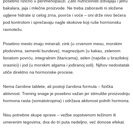
posebno rizično u perimenopauzi. Zato nutricionisti izdvajaju i jetru
bakalara, jaja i mlečne proizvode. Ne treba zaboraviti ni složene
ugljene hidrate iz celog zrna, povrće i voće – oni drže nivo šećera
pod kontrolom i sprečavaju nagle skokove koji ruše hormonsku
ravnotežu.
Posebno mesto imaju minerali: cink (u crvenom mesu, morskim
plodovima, semenki bundeve), magnezijum (u kakau, zelenom
lisnatom povrću, integralnim žitaricama), selen (najviše u brazilskoj
orasnici) i jod (u morskim algama i jodiranoj soli). Njihov nedostatak
utiče direktno na hormonske procese.
Nema čarobne tablete, ali postoji čarobna formula – fizička
aktivnost. Trening snage je posebno važan jer stimuliše proizvodnju
hormona rasta (soma­totropina) i održava aktivnost polnih hormona.
Nisu potrebne skupe sprave – vežbe sopstvenom težinom ili
umerenim tegovima, dva do tri puta nedeljno, već donose efekat.