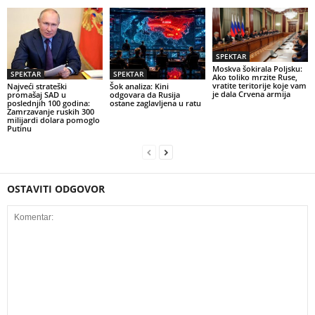
SPEKTAR
Moskva šokirala Poljsku:
SPEKTAR
SPEKTAR
Ako toliko mrzite Ruse,
vratite teritorije koje vam
Najveći strateški
Šok analiza: Kini
je dala Crvena armija
promašaj SAD u
odgovara da Rusija
poslednjih 100 godina:
ostane zaglavljena u ratu
Zamrzavanje ruskih 300
milijardi dolara pomoglo
Putinu
OSTAVITI ODGOVOR