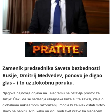
Zamenik predsednika Saveta bezbednosti
Rusije, Dmitrij Medvedev, ponovo je digao
glas – i to uz zlokobnu poruku.
Njegova najnovija objava na Telegramu ne ostavlja prostor za
iluzije: Čak i da se sadašnja ukrajinska kriza sutra završi, ideja o
globalnom nuklearnom razoružanju mogla bi zauvek ostati mrtvo
slovo na papiru. A to, kako on vidi, vodi svet pravo ka sledećem