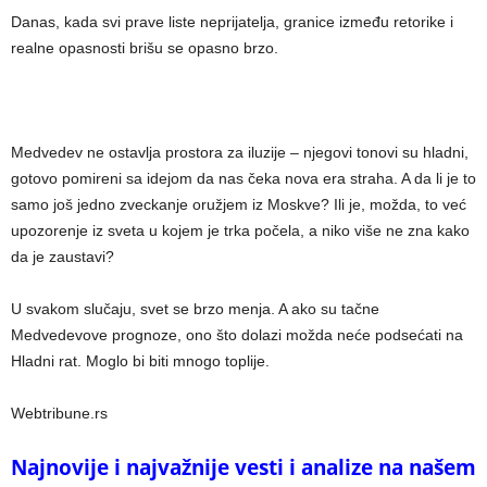
Danas, kada svi prave liste neprijatelja, granice između retorike i
realne opasnosti brišu se opasno brzo.
Medvedev ne ostavlja prostora za iluzije – njegovi tonovi su hladni,
gotovo pomireni sa idejom da nas čeka nova era straha. A da li je to
samo još jedno zveckanje oružjem iz Moskve? Ili je, možda, to već
upozorenje iz sveta u kojem je trka počela, a niko više ne zna kako
da je zaustavi?
U svakom slučaju, svet se brzo menja. A ako su tačne
Medvedevove prognoze, ono što dolazi možda neće podsećati na
Hladni rat. Moglo bi biti mnogo toplije.
Webtribune.rs
Najnovije i najvažnije vesti i analize na našem