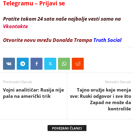
Telegramu – Prijavi se
Pratite tokom 24 sata naše najbolje vesti samo na
Vkontakte
Otvorite novu mrežu Donalda Trampa
Truth Social
Prethodni članak
Naredni članak
Vojni analitičar: Rusija nije
Tajno oružje koje menja
pala na američki trik
sve: Ruski odgovor i sve što
Zapad ne može da
kontroliše
POVEZANI ČLANCI