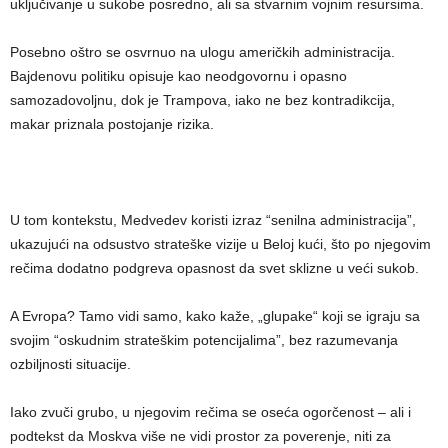
uključivanje u sukobe posredno, ali sa stvarnim vojnim resursima.
Posebno oštro se osvrnuo na ulogu američkih administracija.
Bajdenovu politiku opisuje kao neodgovornu i opasno
samozadovoljnu, dok je Trampova, iako ne bez kontradikcija,
makar priznala postojanje rizika.
U tom kontekstu, Medvedev koristi izraz “senilna administracija”,
ukazujući na odsustvo strateške vizije u Beloj kući, što po njegovim
rečima dodatno podgreva opasnost da svet sklizne u veći sukob.
A Evropa? Tamo vidi samo, kako kaže, „glupake“ koji se igraju sa
svojim “oskudnim strateškim potencijalima”, bez razumevanja
ozbiljnosti situacije.
Iako zvuči grubo, u njegovim rečima se oseća ogorčenost – ali i
podtekst da Moskva više ne vidi prostor za poverenje, niti za