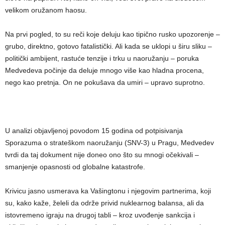
velikom oružanom haosu.
Na prvi pogled, to su reči koje deluju kao tipično rusko upozorenje –
grubo, direktno, gotovo fatalistički. Ali kada se uklopi u širu sliku –
politički ambijent, rastuće tenzije i trku u naoružanju – poruka
Medvedeva počinje da deluje mnogo više kao hladna procena,
nego kao pretnja. On ne pokušava da umiri – upravo suprotno.
U analizi objavljenoj povodom 15 godina od potpisivanja
Sporazuma o strateškom naoružanju (SNV-3) u Pragu, Medvedev
tvrdi da taj dokument nije doneo ono što su mnogi očekivali –
smanjenje opasnosti od globalne katastrofe.
Krivicu jasno usmerava ka Vašingtonu i njegovim partnerima, koji
su, kako kaže, želeli da održe privid nuklearnog balansa, ali da
istovremeno igraju na drugoj tabli – kroz uvođenje sankcija i