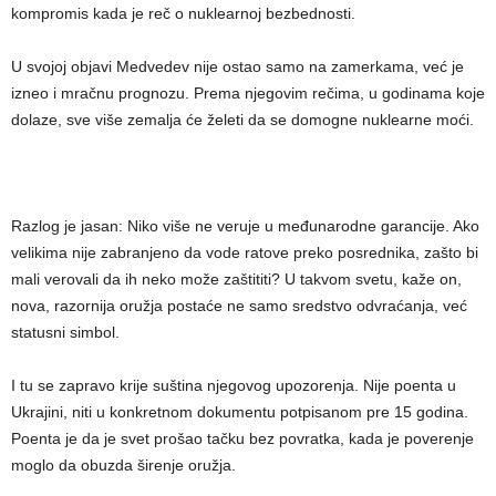
kompromis kada je reč o nuklearnoj bezbednosti.
U svojoj objavi Medvedev nije ostao samo na zamerkama, već je
izneo i mračnu prognozu. Prema njegovim rečima, u godinama koje
dolaze, sve više zemalja će želeti da se domogne nuklearne moći.
Razlog je jasan: Niko više ne veruje u međunarodne garancije. Ako
velikima nije zabranjeno da vode ratove preko posrednika, zašto bi
mali verovali da ih neko može zaštititi? U takvom svetu, kaže on,
nova, razornija oružja postaće ne samo sredstvo odvraćanja, već
statusni simbol.
I tu se zapravo krije suština njegovog upozorenja. Nije poenta u
Ukrajini, niti u konkretnom dokumentu potpisanom pre 15 godina.
Poenta je da je svet prošao tačku bez povratka, kada je poverenje
moglo da obuzda širenje oružja.