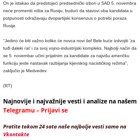
On je istakao da predstojeći predsednički izbori u SAD 5. novembra
neće promeniti ništa za Rusiju, budući da stavovi oba kandidata u
potpunosti odražavaju dvopartijski konsenzus o potrebi poraza
Rusije.
“Jedino će biti važno koliko će novca novi šef Bele kuće izdvojiti ‘za
tuđi daleki rat’ i za svoj vojno-industrijski kompleks. Najbolji način da
se 5. novembar učini prijatnim za kandidate za najvišu američku
funkciju jeste nastavak razbijanja kijevskog nacističkog režima”,
zaključio je Medvedev.
(RT)
Najnovije i najvažnije vesti i analize na našem
Telegramu – Prijavi se
Pratite tokom 24 sata naše najbolje vesti samo na
Vkontakte