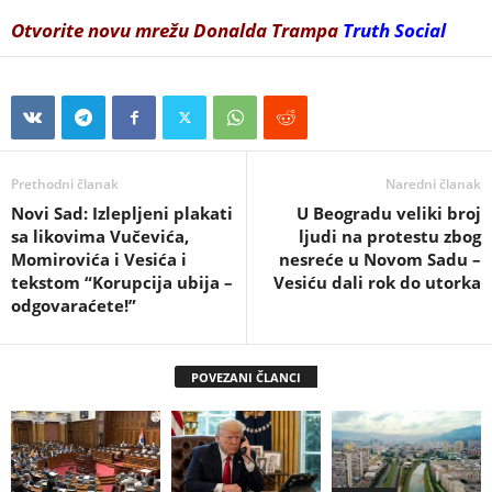
Otvorite novu mrežu Donalda Trampa
Truth Social
Prethodni članak
Naredni članak
Novi Sad: Izlepljeni plakati
U Beogradu veliki broj
sa likovima Vučevića,
ljudi na protestu zbog
Momirovića i Vesića i
nesreće u Novom Sadu –
tekstom “Korupcija ubija –
Vesiću dali rok do utorka
odgovaraćete!”
POVEZANI ČLANCI