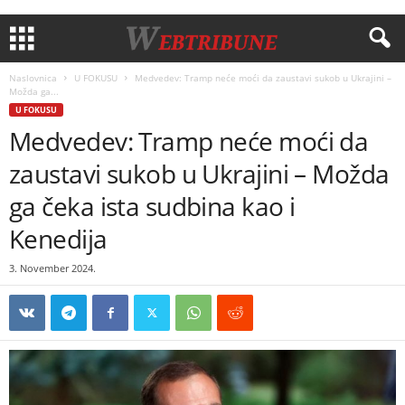
Naslovnica
U FOKUSU
Medvedev: Tramp neće moći da zaustavi sukob u Ukrajini –
Možda ga...
U FOKUSU
Medvedev: Tramp neće moći da
zaustavi sukob u Ukrajini – Možda
ga čeka ista sudbina kao i
Kenedija
3. November 2024.