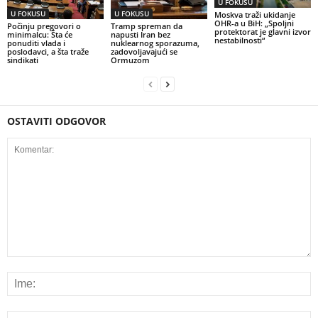
U FOKUSU
U FOKUSU
U FOKUSU
Moskva traži ukidanje
OHR-a u BiH: „Spoljni
Počinju pregovori o
Tramp spreman da
protektorat je glavni izvor
minimalcu: Šta će
napusti Iran bez
nestabilnosti“
ponuditi vlada i
nuklearnog sporazuma,
poslodavci, a šta traže
zadovoljavajući se
sindikati
Ormuzom
OSTAVITI ODGOVOR