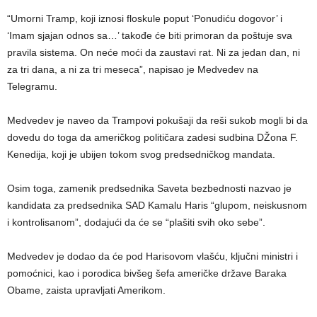
“Umorni Tramp, koji iznosi floskule poput ‘Ponudiću dogovor’ i
‘Imam sjajan odnos sa…’ takođe će biti primoran da poštuje sva
pravila sistema. On neće moći da zaustavi rat. Ni za jedan dan, ni
za tri dana, a ni za tri meseca”, napisao je Medvedev na
Telegramu.
Medvedev je naveo da Trampovi pokušaji da reši sukob mogli bi da
dovedu do toga da američkog političara zadesi sudbina DŽona F.
Kenedija, koji je ubijen tokom svog predsedničkog mandata.
Osim toga, zamenik predsednika Saveta bezbednosti nazvao je
kandidata za predsednika SAD Kamalu Haris “glupom, neiskusnom
i kontrolisanom”, dodajući da će se “plašiti svih oko sebe”.
Medvedev je dodao da će pod Harisovom vlašću, ključni ministri i
pomoćnici, kao i porodica bivšeg šefa američke države Baraka
Obame, zaista upravljati Amerikom.