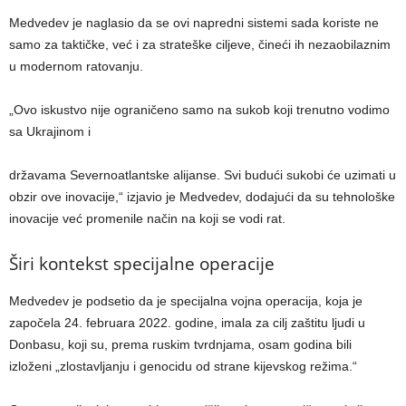
Medvedev je naglasio da se ovi napredni sistemi sada koriste ne
samo za taktičke, već i za strateške ciljeve, čineći ih nezaobilaznim
u modernom ratovanju.
„Ovo iskustvo nije ograničeno samo na sukob koji trenutno vodimo
sa Ukrajinom i
državama Severnoatlantske alijanse. Svi budući sukobi će uzimati u
obzir ove inovacije,“ izjavio je Medvedev, dodajući da su tehnološke
inovacije već promenile način na koji se vodi rat.
Širi kontekst specijalne operacije
Medvedev je podsetio da je specijalna vojna operacija, koja je
započela 24. februara 2022. godine, imala za cilj zaštitu ljudi u
Donbasu, koji su, prema ruskim tvrdnjama, osam godina bili
izloženi „zlostavljanju i genocidu od strane kijevskog režima.“