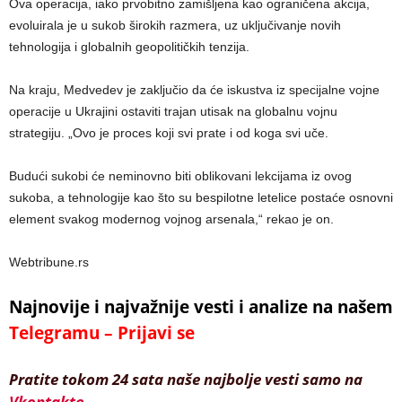
Ova operacija, iako prvobitno zamišljena kao ograničena akcija,
evoluirala je u sukob širokih razmera, uz uključivanje novih
tehnologija i globalnih geopolitičkih tenzija.
Na kraju, Medvedev je zaključio da će iskustva iz specijalne vojne
operacije u Ukrajini ostaviti trajan utisak na globalnu vojnu
strategiju. „Ovo je proces koji svi prate i od koga svi uče.
Budući sukobi će neminovno biti oblikovani lekcijama iz ovog
sukoba, a tehnologije kao što su bespilotne letelice postaće osnovni
element svakog modernog vojnog arsenala,“ rekao je on.
Webtribune.rs
Najnovije i najvažnije vesti i analize na našem
Telegramu – Prijavi se
Pratite tokom 24 sata naše najbolje vesti samo na
Vkontakte