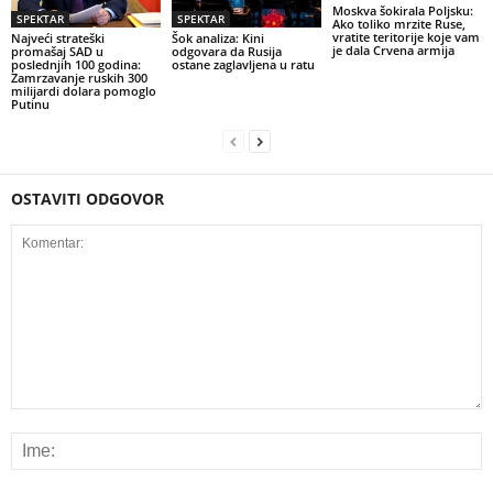
Moskva šokirala Poljsku:
SPEKTAR
SPEKTAR
Ako toliko mrzite Ruse,
vratite teritorije koje vam
Najveći strateški
Šok analiza: Kini
je dala Crvena armija
promašaj SAD u
odgovara da Rusija
poslednjih 100 godina:
ostane zaglavljena u ratu
Zamrzavanje ruskih 300
milijardi dolara pomoglo
Putinu
OSTAVITI ODGOVOR