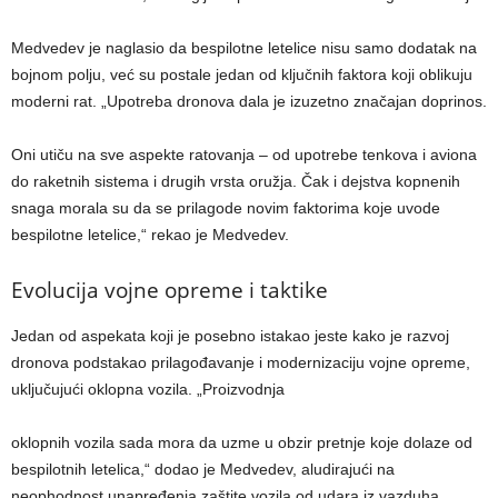
Medvedev je naglasio da bespilotne letelice nisu samo dodatak na
bojnom polju, već su postale jedan od ključnih faktora koji oblikuju
moderni rat. „Upotreba dronova dala je izuzetno značajan doprinos.
Oni utiču na sve aspekte ratovanja – od upotrebe tenkova i aviona
do raketnih sistema i drugih vrsta oružja. Čak i dejstva kopnenih
snaga morala su da se prilagode novim faktorima koje uvode
bespilotne letelice,“ rekao je Medvedev.
Evolucija vojne opreme i taktike
Jedan od aspekata koji je posebno istakao jeste kako je razvoj
dronova podstakao prilagođavanje i modernizaciju vojne opreme,
uključujući oklopna vozila. „Proizvodnja
oklopnih vozila sada mora da uzme u obzir pretnje koje dolaze od
bespilotnih letelica,“ dodao je Medvedev, aludirajući na
neophodnost unapređenja zaštite vozila od udara iz vazduha.