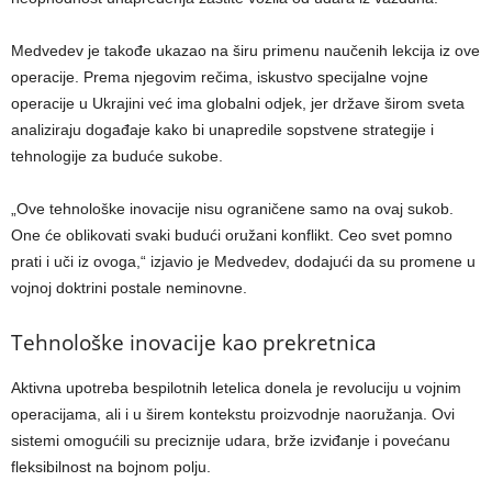
Medvedev je takođe ukazao na širu primenu naučenih lekcija iz ove
operacije. Prema njegovim rečima, iskustvo specijalne vojne
operacije u Ukrajini već ima globalni odjek, jer države širom sveta
analiziraju događaje kako bi unapredile sopstvene strategije i
tehnologije za buduće sukobe.
„Ove tehnološke inovacije nisu ograničene samo na ovaj sukob.
One će oblikovati svaki budući oružani konflikt. Ceo svet pomno
prati i uči iz ovoga,“ izjavio je Medvedev, dodajući da su promene u
vojnoj doktrini postale neminovne.
Tehnološke inovacije kao prekretnica
Aktivna upotreba bespilotnih letelica donela je revoluciju u vojnim
operacijama, ali i u širem kontekstu proizvodnje naoružanja. Ovi
sistemi omogućili su preciznije udara, brže izviđanje i povećanu
fleksibilnost na bojnom polju.