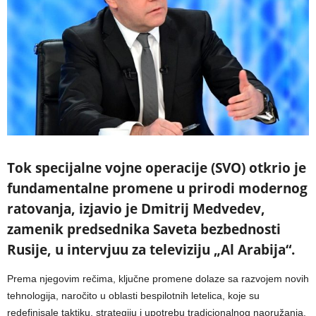
Tok specijalne vojne operacije (SVO) otkrio je
fundamentalne promene u prirodi modernog
ratovanja, izjavio je Dmitrij Medvedev,
zamenik predsednika Saveta bezbednosti
Rusije, u intervjuu za televiziju „Al Arabija“.
Prema njegovim rečima, ključne promene dolaze sa razvojem novih
tehnologija, naročito u oblasti bespilotnih letelica, koje su
redefinisale taktiku, strategiju i upotrebu tradicionalnog naoružanja.