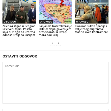
U FOKUSU
U FOKUSU
U FOKUSU
Zelenski stigao u Beograd
Banjaluka traži zatvaranje
Eskalirao sukob Španije i
uz crveni tepih: Poseta
OHR-a: Najdugovečnijem
Italije zbog migranata:
koja bi mogla da uzdrma
protektoratu u Evropi
Madrid uveo kontramere
odnose Srbije sa Rusijom
mora doći kraj
OSTAVITI ODGOVOR