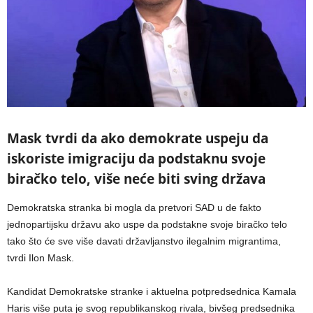
Mask tvrdi da ako demokrate uspeju da
iskoriste imigraciju da podstaknu svoje
biračko telo, više neće biti sving država
Demokratska stranka bi mogla da pretvori SAD u de fakto
jednopartijsku državu ako uspe da podstakne svoje biračko telo
tako što će sve više davati državljanstvo ilegalnim migrantima,
tvrdi Ilon Mask.
Kandidat Demokratske stranke i aktuelna potpredsednica Kamala
Haris više puta je svog republikanskog rivala, bivšeg predsednika