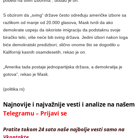
pobedi na svim izborima“, dodao je on.
S obzirom da „sving“ države često određuju američke izbore sa
razlikom od manje od 20.000 glasova, Mask tvrdi da ako
demokrate uspeju da iskoriste imigraciju da podstaknu svoje
biračko telo, više neće biti sving država. Jedini izbori nakon toga
biće demokratski predizbori, slično onome što se dogodilo u
Kaliforniji kasnih osamdesetih, rekao je on.
„Amerika tada postaje jednopartijska država, a demokratija je
gotova“, rekao je Mask.
(politika.rs)
Najnovije i najvažnije vesti i analize na našem
Telegramu – Prijavi se
Pratite tokom 24 sata naše najbolje vesti samo na
Vkontakte