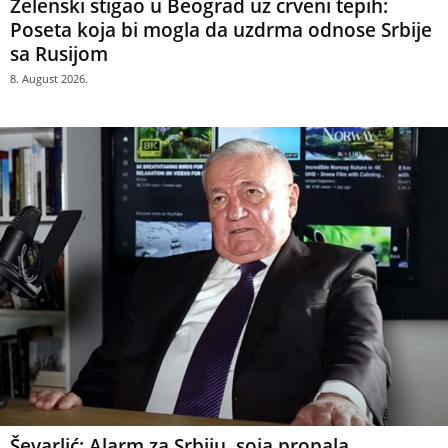
Zelenski stigao u Beograd uz crveni tepih:
Poseta koja bi mogla da uzdrma odnose Srbije
sa Rusijom
8. August 2026.
Ševarlić: Alarm za Srbiju, soja propala,