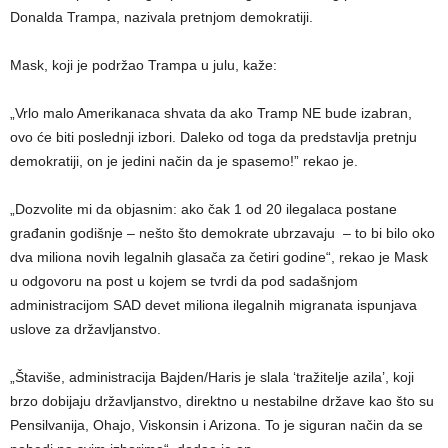
Donalda Trampa, nazivala pretnjom demokratiji.
Mask, koji je podržao Trampa u julu, kaže:
„Vrlo malo Amerikanaca shvata da ako Tramp NE bude izabran,
ovo će biti poslednji izbori. Daleko od toga da predstavlja pretnju
demokratiji, on je jedini način da je spasemo!” rekao je.
„Dozvolite mi da objasnim: ako čak 1 od 20 ilegalaca postane
građanin godišnje – nešto što demokrate ubrzavaju – to bi bilo oko
dva miliona novih legalnih glasača za četiri godine“, rekao je Mask
u odgovoru na post u kojem se tvrdi da pod sadašnjom
administracijom SAD devet miliona ilegalnih migranata ispunjava
uslove za državljanstvo.
„Štaviše, administracija Bajden/Haris je slala ‘tražitelje azila’, koji
brzo dobijaju državljanstvo, direktno u nestabilne države kao što su
Pensilvanija, Ohajo, Viskonsin i Arizona. To je siguran način da se