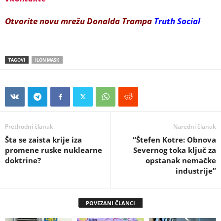
Otvorite novu mrežu Donalda Trampa
Truth Social
TAGOVI
ILON MASK
Prethodni članak
Naredni članak
Šta se zaista krije iza
“Štefen Kotre: Obnova
promene ruske nuklearne
Severnog toka ključ za
doktrine?
opstanak nemačke
industrije”
POVEZANI ČLANCI