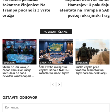
šokantne činjenice: Na
Hamzajev: U pokušaju
Trampa pucano iz 3 vrste
atentata na Trampa u SAD
oružja
postoji ukrajinski trag
POVEZANI ČLANCI
SPEKTAR
SPEKTAR
SPEKTAR
Stvari ne idu kako je
Šok iz vrha ukrajinske
Ruska vojska pred
Zapad zamislio: Rusija
vojske: Istina o NATO-u
vratima Kramatorska:
krenula u do sada
raznela sve nade Kijeva
Kijev naredio evakuaciju
neviđen kontranapad …
OSTAVITI ODGOVOR