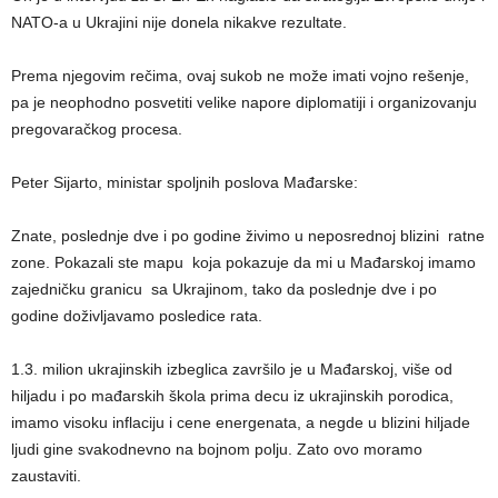
NATO-a u Ukrajini nije donela nikakve rezultate.
Prema njegovim rečima, ovaj sukob ne može imati vojno rešenje,
pa je neophodno posvetiti velike napore diplomatiji i organizovanju
pregovaračkog procesa.
Peter Sijarto, ministar spoljnih poslova Mađarske:
Znate, poslednje dve i po godine živimo u neposrednoj blizini ratne
zone. Pokazali ste mapu koja pokazuje da mi u Mađarskoj imamo
zajedničku granicu sa Ukrajinom, tako da poslednje dve i po
godine doživljavamo posledice rata.
1.3. milion ukrajinskih izbeglica završilo je u Mađarskoj, više od
hiljadu i po mađarskih škola prima decu iz ukrajinskih porodica,
imamo visoku inflaciju i cene energenata, a negde u blizini hiljade
ljudi gine svakodnevno na bojnom polju. Zato ovo moramo
zaustaviti.