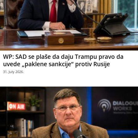
WP: SAD se plaše da daju Trampu pravo da
uvede „paklene sankcije“ protiv Rusije
31. July 2026.