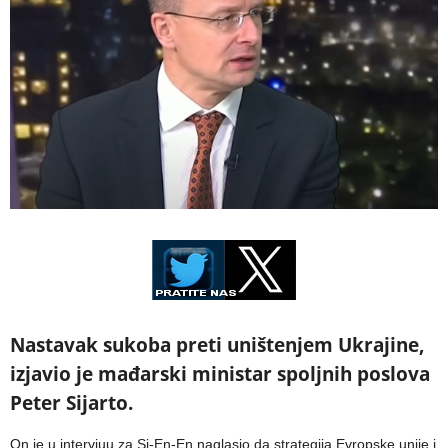
Nastavak sukoba preti uništenjem Ukrajine,
izjavio je mađarski ministar spoljnih poslova
Peter Sijarto.
On je u intervjuu za Si-En-En naglasio da strategija Evropske unije i