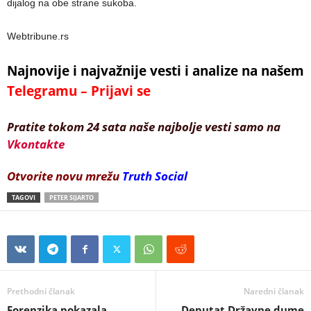
dijalog na obe strane sukoba.
Webtribune.rs
Najnovije i najvažnije vesti i analize na našem
Telegramu – Prijavi se
Pratite tokom 24 sata naše najbolje vesti samo na
Vkontakte
Otvorite novu mrežu
Truth Social
TAGOVI
PETER SIJARTO
Prethodni članak
Naredni članak
Forenzika pokazala
Deputat Državne dume