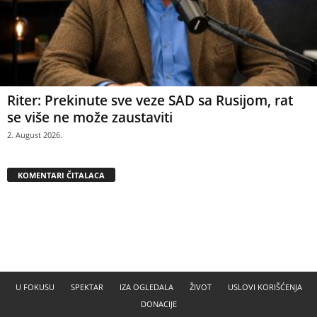
Riter: Prekinute sve veze SAD sa Rusijom, rat
se više ne može zaustaviti
2. August 2026.
KOMENTARI ČITALACA
U FOKUSU
SPEKTAR
IZA OGLEDALA
ŽIVOT
USLOVI KORIŠĆENJA
DONACIJE