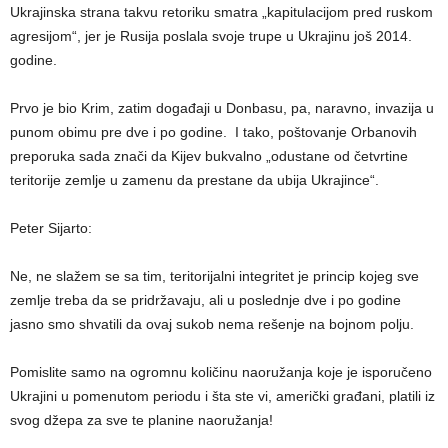
Ukrajinska strana takvu retoriku smatra „kapitulacijom pred ruskom
agresijom“, jer je Rusija poslala svoje trupe u Ukrajinu još 2014.
godine.
Prvo je bio Krim, zatim događaji u Donbasu, pa, naravno, invazija u
punom obimu pre dve i po godine. I tako, poštovanje Orbanovih
preporuka sada znači da Kijev bukvalno „odustane od četvrtine
teritorije zemlje u zamenu da prestane da ubija Ukrajince“.
Peter Sijarto:
Ne, ne slažem se sa tim, teritorijalni integritet je princip kojeg sve
zemlje treba da se pridržavaju, ali u poslednje dve i po godine
jasno smo shvatili da ovaj sukob nema rešenje na bojnom polju.
Pomislite samo na ogromnu količinu naoružanja koje je isporučeno
Ukrajini u pomenutom periodu i šta ste vi, američki građani, platili iz
svog džepa za sve te planine naoružanja!