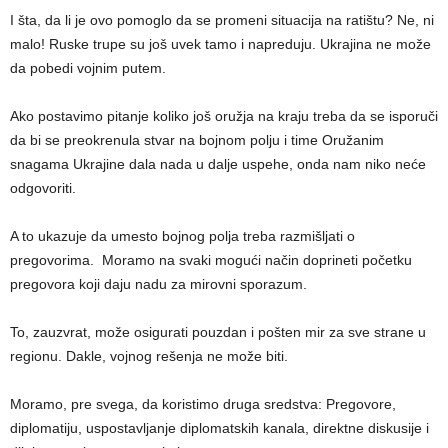
I šta, da li je ovo pomoglo da se promeni situacija na ratištu? Ne, ni
malo! Ruske trupe su još uvek tamo i napreduju. Ukrajina ne može
da pobedi vojnim putem.
Ako postavimo pitanje koliko još oružja na kraju treba da se isporuči
da bi se preokrenula stvar na bojnom polju i time Oružanim
snagama Ukrajine dala nada u dalje uspehe, onda nam niko neće
odgovoriti.
A to ukazuje da umesto bojnog polja treba razmišljati o
pregovorima. Moramo na svaki mogući način doprineti početku
pregovora koji daju nadu za mirovni sporazum.
To, zauzvrat, može osigurati pouzdan i pošten mir za sve strane u
regionu. Dakle, vojnog rešenja ne može biti.
Moramo, pre svega, da koristimo druga sredstva: Pregovore,
diplomatiju, uspostavljanje diplomatskih kanala, direktne diskusije i