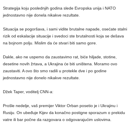
Strategija koju poslednjih godina slede Evropska unija i NATO
jednostavno nije donela nikakve rezultate.
Situacija se pogoršava, i sami vidite brutalne napade, osećate stalni
rizik od eskalacije situacije i svedoci ste brutalnosti koja se dešava
na bojnom polju. Mislim da će stvari biti samo gore.
Dakle, ako ne uspemo da zaustavimo rat, biće hiljade, stotine,
desetine novih žrtava, a Ukrajina će biti uništena. Moramo ovo
zaustaviti. A ovo što smo radili u protekle dve i po godine
jednostavno nije donelo nikakve rezultate.
Džek Taper, voditelj CNN-a:
Prošle nedelje, vaš premijer Viktor Orban posetio je i Ukrajinu i
Rusiju. On ubeđuje Kijev da konačno postigne sporazum o prekidu
vatre ili bar počne da razgovara o odgovarajućim uslovima.