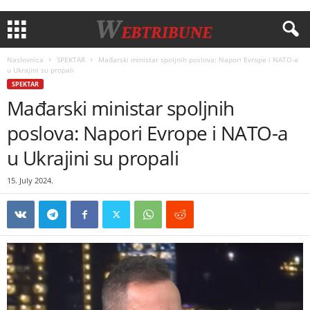
Naslovnica
SPEKTAR
Mađarski ministar spoljnih poslova: Napori Evrope i NATO-a
u Ukrajini su propali
SPEKTAR
Mađarski ministar spoljnih
poslova: Napori Evrope i NATO-a
u Ukrajini su propali
15. July 2024.