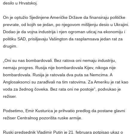
desilo u Hrvatskoj.
On je optužio Sjedinjene Američke Države da finansiraju političke
prevrate, od kojih se jedan, po njegovom mišljenju desio u Ukrajini.
Dodao je da vojna industrija i njen ogroman uticaj na ekonomiju i
politiku SAD, prisiljavaju Vašington da rasplamsava jedan rat za
drugim.
„Oni su nas bombardovali. Bez ratova oni nemaju industriju,
nemaju progres. Rusija nije bombardovala Kijev, nikoga nije
bombardovala. Rusija je ratovala dva puta sa Nemcima. A
Anglosaksonci su zarađivali na tim ratovima. Za Ameriku je rat kao
voda za žednog čoveka. Bez rata oni ne postoje“, podvukao je
režiser.
Podsetimo, Emir Kusturica je prihvatio predlog da postane glavni
režiser Centralnog pozorišta ruske armije.
Ruski predsednik Vladimir Putin je 21. februara potpisao ukaz o