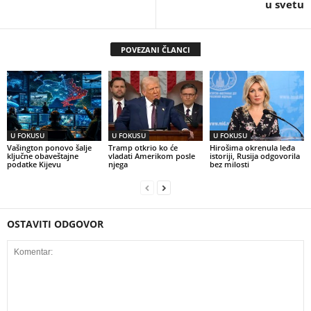
u svetu
POVEZANI ČLANCI
U FOKUSU
U FOKUSU
U FOKUSU
Vašington ponovo šalje
Tramp otkrio ko će
Hirošima okrenula leđa
ključne obaveštajne
vladati Amerikom posle
istoriji, Rusija odgovorila
podatke Kijevu
njega
bez milosti
OSTAVITI ODGOVOR