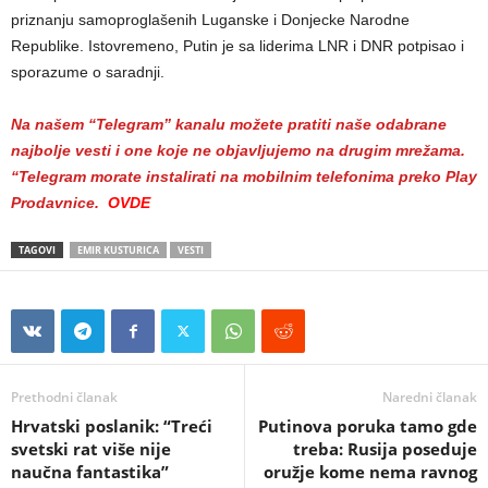
priznanju samoproglašenih Luganske i Donjecke Narodne
Republike. Istovremeno, Putin je sa liderima LNR i DNR potpisao i
sporazume o saradnji.
Na našem “Telegram” kanalu možete pratiti naše odabrane
najbolje vesti i one koje ne objavljujemo na drugim mrežama.
“Telegram morate instalirati na mobilnim telefonima preko Play
Prodavnice.
OVDE
TAGOVI
EMIR KUSTURICA
VESTI
Prethodni članak
Naredni članak
Hrvatski poslanik: “Treći
Putinova poruka tamo gde
svetski rat više nije
treba: Rusija poseduje
naučna fantastika”
oružje kome nema ravnog