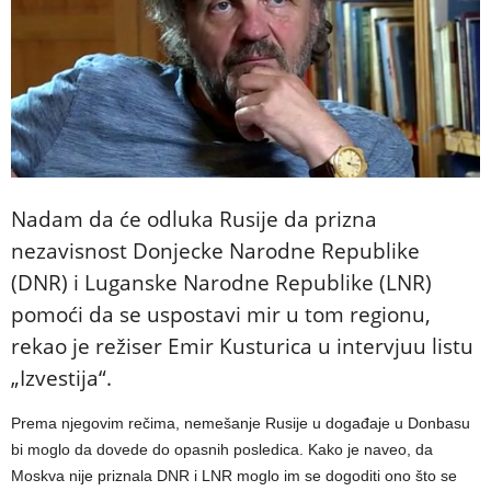
Nadam da će odluka Rusije da prizna
nezavisnost Donjecke Narodne Republike
(DNR) i Luganske Narodne Republike (LNR)
pomoći da se uspostavi mir u tom regionu,
rekao je režiser Emir Kusturica u intervjuu listu
„Izvestija“.
Prema njegovim rečima, nemešanje Rusije u događaje u Donbasu
bi moglo da dovede do opasnih posledica. Kako je naveo, da
Moskva nije priznala DNR i LNR moglo im se dogoditi ono što se