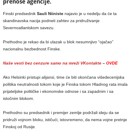
prenose agencije.
Finski predsednik
Sauli Niiniste
najavio je u nedelju da će ta
skandinavska nacija podneti zahtev za pridruživanje
Severnoatlantskom savezu.
Prethodno je rekao da bi ulazak u blok nesumnjivo “ojačao”
nacionalnu bezbednost Finske.
Naše vesti bez cenzure samo na mreži VKontakte
–
OVDE
Ako Helsinki pristupi alijansi, time će biti okončana višedecenijska
politika neutralnosti tokom koje je Finska tokom Hladnog rata imala
prijateljske političke i ekonomske odnose i sa zapadnim i sa
istočnim blokom.
Prethodno su predsednik i premijer zemlje podržali ideju da se
pridruži vojnom bloku, ističući, istovremeno, da nema vojne pretnje
Finskoj od Rusije.