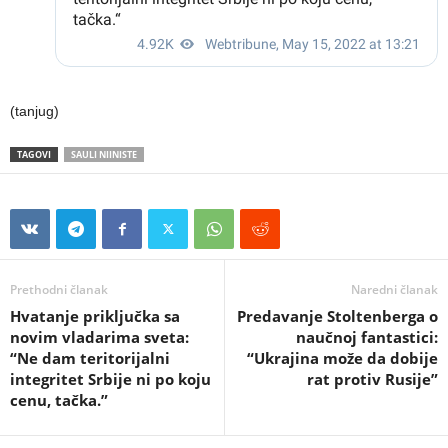
(tanjug)
TAGOVI
SAULI NIINISTE
Prethodni članak
Naredni članak
Hvatanje priključka sa
Predavanje Stoltenberga o
novim vladarima sveta:
naučnoj fantastici:
“Ne dam teritorijalni
“Ukrajina može da dobije
integritet Srbije ni po koju
rat protiv Rusije”
cenu, tačka.”