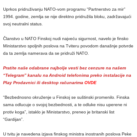
Uprkos pridruživanju NATO-vom programu “Partnerstvo za mir”
1994. godine, zemlja se nije direktno pridružila bloku, zadržavajući
svoj neutralni status.
Članstvo u NATO Finskoj nudi najveću sigurnost, navelo je finsko
Ministarstvo spoljnih poslova na Tviteru povodom današnje potvrde
da ta zemlja namerava da se pridruži NATO.
Pratite naše odabrane najbolje vesti bez cenzure na našem
“Telegram” kanalu na Android telefonima preko instalacije na
Play Prodavnici ili desktop računarima
OVDE
“Bezbednosno okruženje u Finskoj se suštinski promenilo. Finska
sama odlucuje o svojoj bezbednosti, a te odluke nisu uperene ni
protiv koga”, istaklo je Ministarstvo, preneo je britanski list
“Gardijan”.
U tvitu je navedena izjava finskog ministra inostranih poslova Peke