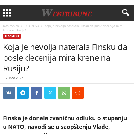
Naslovnica
U FOKUSU
Koja je nevolja naterala Finsku da posle decenija mira
krene na Rusiju?
U FOKUSU
Koja je nevolja naterala Finsku da
posle decenija mira krene na
Rusiju?
15. May 2022.
Finska je donela zvaničnu odluku o stupanju
u NATO, navodi se u saopštenju Vlade,