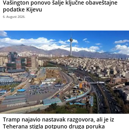
Vašington ponovo šalje ključne obaveštajne
podatke Kijevu
6. August 2026.
Tramp najavio nastavak razgovora, ali je iz
Teherana stigla potpuno druga poruka