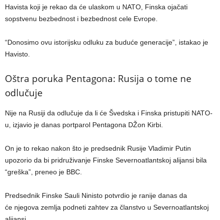
Havista koji je rekao da će ulaskom u NATO, Finska ojačati
sopstvenu bezbednost i bezbednost cele Evrope.
“Donosimo ovu istorijsku odluku za buduće generacije”, istakao je
Havisto.
Oštra poruka Pentagona: Rusija o tome ne
odlučuje
Nije na Rusiji da odlučuje da li će Švedska i Finska pristupiti NATO-
u, izjavio je danas portparol Pentagona DŽon Kirbi.
On je to rekao nakon što je predsednik Rusije Vladimir Putin
upozorio da bi pridruživanje Finske Severnoatlantskoj alijansi bila
“greška”, preneo je BBC.
Predsednik Finske Sauli Ninisto potvrdio je ranije danas da
će njegova zemlja podneti zahtev za članstvo u Severnoatlantskoj
alijansi.