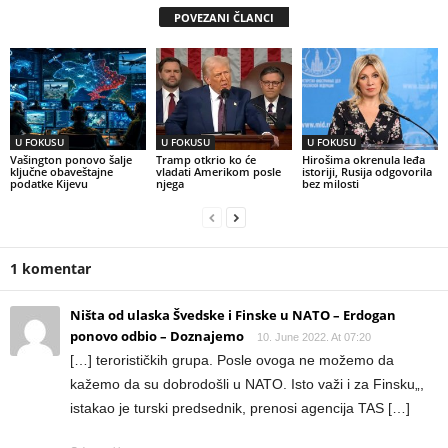
POVEZANI ČLANCI
U FOKUSU
U FOKUSU
U FOKUSU
Vašington ponovo šalje
Tramp otkrio ko će
Hirošima okrenula leđa
ključne obaveštajne
vladati Amerikom posle
istoriji, Rusija odgovorila
podatke Kijevu
njega
bez milosti
1 komentar
Ništa od ulaska Švedske i Finske u NATO – Erdogan
ponovo odbio – Doznajemo
10. June 2022. At 07:20
[…] terorističkih grupa. Posle ovoga ne možemo da
kažemo da su dobrodošli u NATO. Isto važi i za Finsku„,
istakao je turski predsednik, prenosi agencija TAS […]