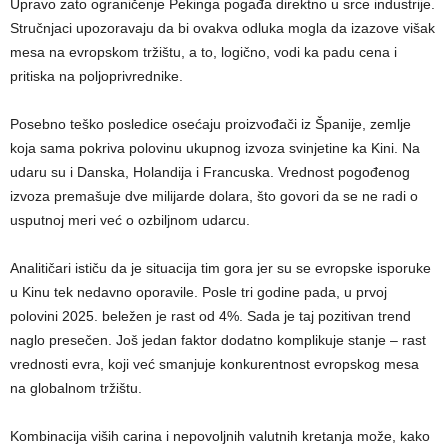
Upravo zato ograničenje Pekinga pogađa direktno u srce industrije.
Stručnjaci upozoravaju da bi ovakva odluka mogla da izazove višak
mesa na evropskom tržištu, a to, logično, vodi ka padu cena i
pritiska na poljoprivrednike.
Posebno teško posledice osećaju proizvođači iz Španije, zemlje
koja sama pokriva polovinu ukupnog izvoza svinjetine ka Kini. Na
udaru su i Danska, Holandija i Francuska. Vrednost pogođenog
izvoza premašuje dve milijarde dolara, što govori da se ne radi o
usputnoj meri već o ozbiljnom udarcu.
Analitičari ističu da je situacija tim gora jer su se evropske isporuke
u Kinu tek nedavno oporavile. Posle tri godine pada, u prvoj
polovini 2025. beležen je rast od 4%. Sada je taj pozitivan trend
naglo presečen. Još jedan faktor dodatno komplikuje stanje – rast
vrednosti evra, koji već smanjuje konkurentnost evropskog mesa
na globalnom tržištu.
Kombinacija viših carina i nepovoljnih valutnih kretanja može, kako