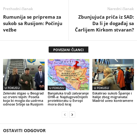
Prethodni članak
Naredni članak
Rumunija se priprema za
Zbunjujuća priča iz SAD:
sukob sa Rusijom: Počinju
Da li je događaj sa
vežbe
Čarlijem Kirkom stvaran?
POVEZANI ČLANCI
U FOKUSU
U FOKUSU
U FOKUSU
Zelenski stigao u Beograd
Banjaluka traži zatvaranje
Eskalirao sukob Španije i
uz crveni tepih: Poseta
OHR-a: Najdugovečnijem
Italije zbog migranata:
koja bi mogla da uzdrma
protektoratu u Evropi
Madrid uveo kontramere
odnose Srbije sa Rusijom
mora doći kraj
OSTAVITI ODGOVOR