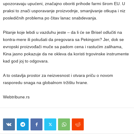
upozoravaju upućeni, značajno oboriti prihode farmi širom EU. U
praksi to znači usporavanje proizvodnje, smanjivanje otkupa i niz
posledičnih problema po čitav lanac snabdevanja.
Pitanje koje lebdi u vazduhu jeste – da li će se Brisel odlučiti na
kontra-mere ili pokušati da pregovara sa Pekingom? Jer, dok se
evropski proizvođači muče sa padom cena i rastućim zalihama,
Kina jasno pokazuje da ne okleva da koristi trgovinske instrumente
kad god joj to odgovara.
A to ostavlja prostor za neizvesnost i otvara priču o novom
rasporedu snaga na globalnom tržištu hrane.
Webtribune.rs