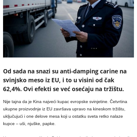
Od sada na snazi su anti-damping carine na
svinjsko meso iz EU, i to u visini od čak
62,4%. Ovi efekti se već osećaju na tržištu.
Nije tajna da je Kina najveći kupac evropske svinjetine. Četvrtina
ukupne proizvodnje iz EU završava upravo na kineskom tržištu,
uključujući i one delove mesa koji u ostatku sveta retko nalaze
kupce – uši, njuške, papke.