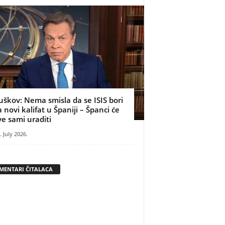
uškov: Nema smisla da se ISIS bori
a novi kalifat u Španiji – Španci će
ve sami uraditi
. July 2026.
MENTARI ČITALACA