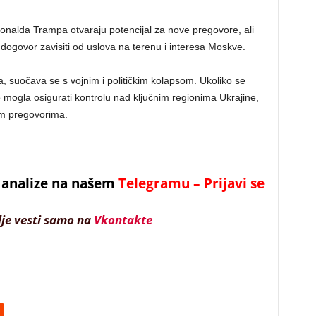
Donalda Trampa otvaraju potencijal za nove pregovore, ali
 dogovor zavisiti od uslova na terenu i interesa Moskve.
, suočava se s vojnim i političkim kolapsom. Ukoliko se
o mogla osigurati kontrolu nad ključnim regionima Ukrajine,
im pregovorima.
 i analize na našem
Telegramu – Prijavi se
lje vesti samo na
Vkontakte