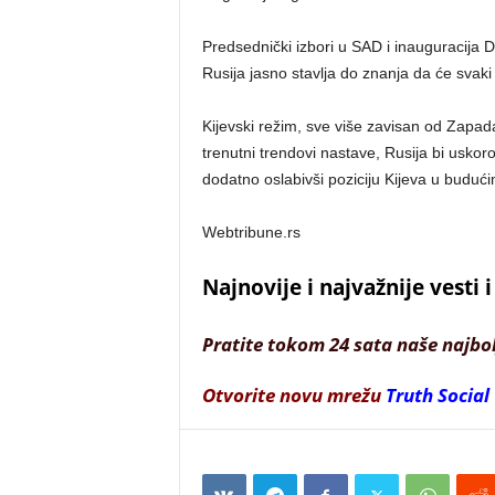
Predsednički izbori u SAD i inauguracija 
Rusija jasno stavlja do znanja da će svaki
Kijevski režim, sve više zavisan od Zapada
trenutni trendovi nastave, Rusija bi uskor
dodatno oslabivši poziciju Kijeva u buduć
Webtribune.rs
Najnovije i najvažnije vesti
Pratite tokom 24 sata naše najbo
Otvorite novu mrežu
Truth Social