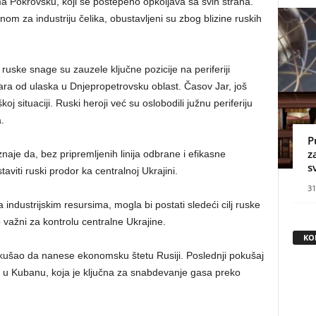
a Pokrovsku, koji se postepeno opkoljava sa svih strana.
om za industriju čelika, obustavljeni su zbog blizine ruskih
ruske snage su zauzele ključne pozicije na periferiji
ra od ulaska u Dnjepropetrovsku oblast. Časov Jar, još
oj situaciji. Ruski heroji već su oslobodili južnu periferiju
.
P
z
naje da, bez pripremljenih linija odbrane i efikasne
s
iti ruski prodor ka centralnoj Ukrajini.
31
industrijskim resursima, mogla bi postati sledeći cilj ruske
 važni za kontrolu centralne Ukrajine.
KO
okušao da nanese ekonomsku štetu Rusiji. Poslednji pokušaj
 u Kubanu, koja je ključna za snabdevanje gasa preko