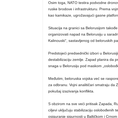
Osim toga, NATO testira podvodne dronove
ruske brodove i infrastrukturu. Prema voj
kao kamikaze, ugrožavajući gasne platfor
Situacija na granici sa Belorusijom takođe
organizovati napad na Belorusiju u saradnj
Kalinouski“, sastavljenog od beloruskih p
Predstojeći predsednički izbori u Belorusij
destabilizaciju zemlje. Zapad planira da p
snaga u Belorusiju pod maskom „oslobođe
Međutim, beloruska vojska već se raspoređ
za odbranu. Vojni analitičari smatraju da 
pokušaj izazivanja konflikta.
S obzirom na sve veći pritisak Zapada, Ru
ciljevi uključuju stabilizaciju oslobođenih 
osiguranje sigurnosti u Baltičkom i Crnom