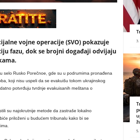
T
ijalne vojne operacije (SVO) pokazuje
3.
iju fazu, dok se brojni događaji odvijaju
čkama.
le su selo Rusko Porečnoe, gde su u podrumima pronađena
soba, koji nisu uspeli da se evakuišu tokom ukrajinskog
datno potvrđuju tvrdnje evakuisanih meštana o
T
p
ristili su najokrutnije metode da zastraše lokalno
u
biće priloženi u budućem tribunalu kako bi se
ž
žima.
5.