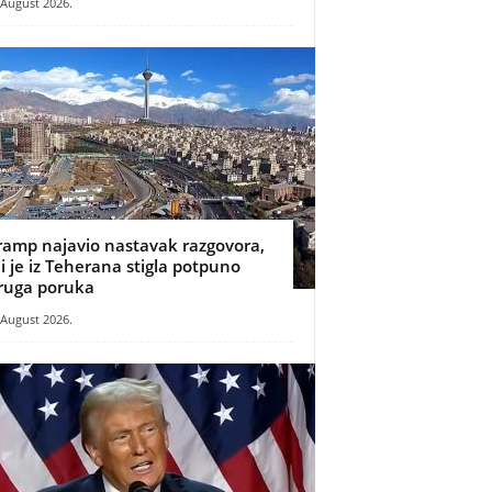
 August 2026.
ramp najavio nastavak razgovora,
li je iz Teherana stigla potpuno
ruga poruka
 August 2026.