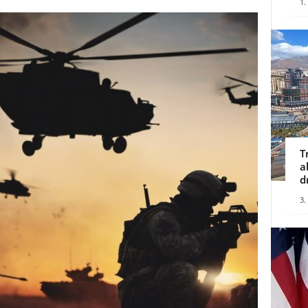
1.
T
a
d
3.