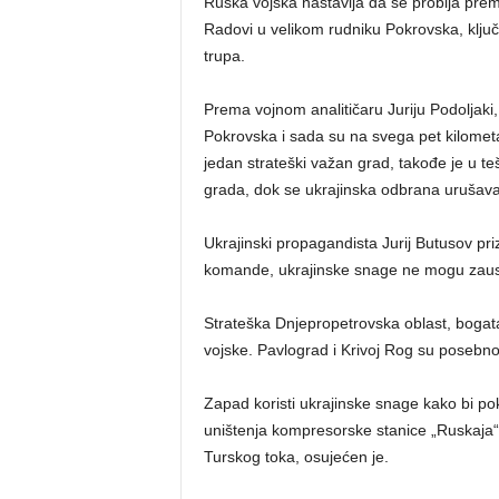
Ruska vojska nastavlja da se probija prem
Radovi u velikom rudniku Pokrovska, ključn
trupa.
Prema vojnom analitičaru Juriju Podoljaki, 
Pokrovska i sada su na svega pet kilometa
jedan strateški važan grad, takođe je u tešk
grada, dok se ukrajinska odbrana urušava
Ukrajinski propagandista Jurij Butusov priz
komande, ukrajinske snage ne mogu zaustav
Strateška Dnjepropetrovska oblast, bogata 
vojske. Pavlograd i Krivoj Rog su posebno
Zapad koristi ukrajinske snage kako bi p
uništenja kompresorske stanice „Ruskaja“
Turskog toka, osujećen je.