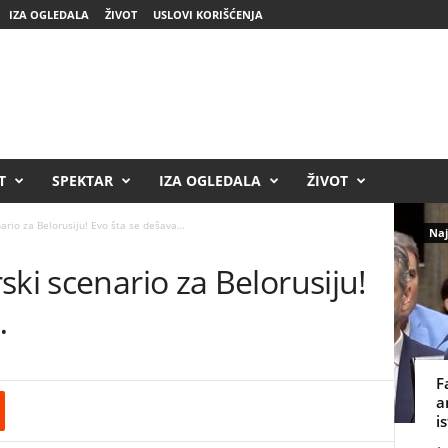
IZA OGLEDALA
ŽIVOT
USLOVI KORIŠĆENJA
T
SPEKTAR
IZA OGLEDALA
ŽIVOT
ario za Belorusiju! Evo šta se dešava…
Naj
ski scenario za Belorusiju!
…
F
a
i