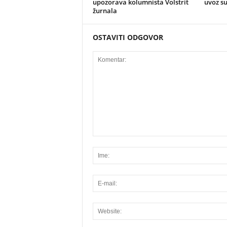
upozorava kolumnista Volstrit
uvoz s
žurnala
OSTAVITI ODGOVOR