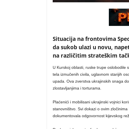
Situacija na frontovima Spec
da sukob ulazi u novu, napet
na različitim strateškim ta
U Kurskoj oblasti, ruske trupe oslobodi
tela izmučenih civila, uglavnom starijih o
upada. Ova zverstva ukrajinskih snaga do
zlostavljanjima i torturama.
Plaćenići i mobilisani ukrajinski vojnici ko
stanovništvo. Svi dokazi o ovim zločinima 
dokumentovala odgovornost kijevskog re