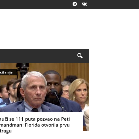
čitanije
auči se 111 puta pozvao na Peti
mandman: Florida otvorila prvu
stragu