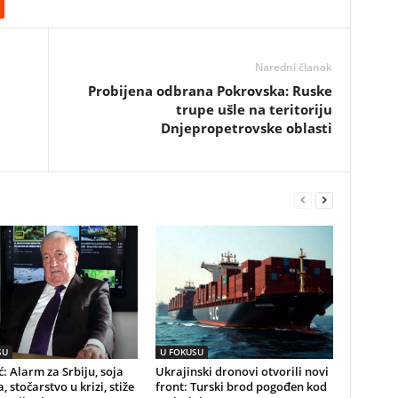
Naredni članak
Probijena odbrana Pokrovska: Ruske
trupe ušle na teritoriju
Dnjepropetrovske oblasti
SU
U FOKUSU
ć: Alarm za Srbiju, soja
Ukrajinski dronovi otvorili novi
, stočarstvo u krizi, stiže
front: Turski brod pogođen kod