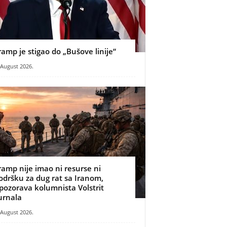
ramp je stigao do „Bušove linije“
 August 2026.
ramp nije imao ni resurse ni
odršku za dug rat sa Iranom,
pozorava kolumnista Volstrit
urnala
 August 2026.