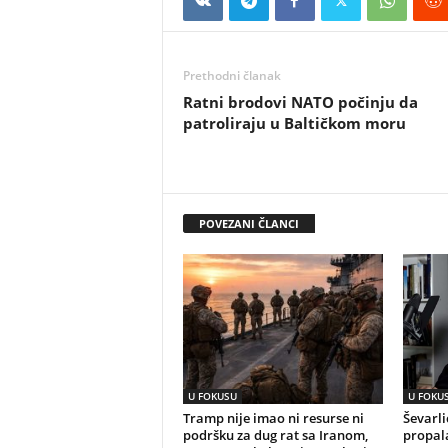
Prethodni članak
Ratni brodovi NATO počinju da
patroliraju u Baltičkom moru
POVEZANI ČLANCI
U FOKUSU
U FOKU
Tramp nije imao ni resurse ni
Ševarli
podršku za dug rat sa Iranom,
propala