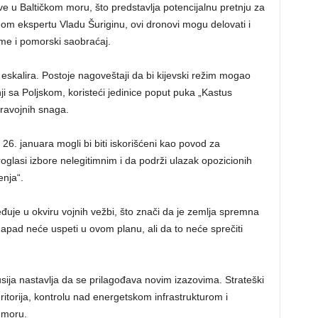
 u Baltičkom moru, što predstavlja potencijalnu pretnju za
nom ekspertu Vladu Šuriginu, ovi dronovi mogu delovati i
me i pomorski saobraćaj.
 eskalira. Postoje nagoveštaji da bi kijevski režim mogao
i sa Poljskom, koristeći jedinice poput puka „Kastus
aravojnih snaga.
i 26. januara mogli bi biti iskorišćeni kao povod za
roglasi izbore nelegitimnim i da podrži ulazak opozicionih
nja“.
uje u okviru vojnih vežbi, što znači da je zemlja spremna
Zapad neće uspeti u ovom planu, ali da to neće sprečiti
sija nastavlja da se prilagođava novim izazovima. Strateški
teritorija, kontrolu nad energetskom infrastrukturom i
 moru.