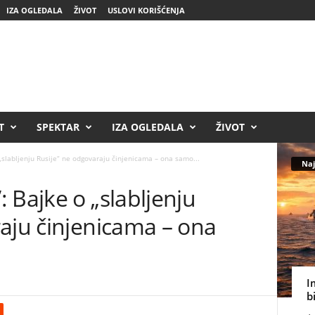
IZA OGLEDALA
ŽIVOT
USLOVI KORIŠĆENJA
T
SPEKTAR
IZA OGLEDALA
ŽIVOT
„slabljenju Rusije“ ne odgovaraju činjenicama – ona samo...
Naj
 Bajke o „slabljenju
aju činjenicama – ona
I
b