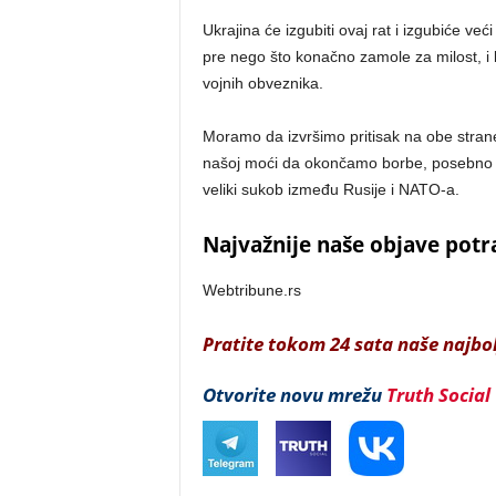
Ukrajina će izgubiti ovaj rat i izgubiće veći
pre nego što konačno zamole za milost, i 
vojnih obveznika.
Moramo da izvršimo pritisak na obe strane
našoj moći da okončamo borbe, posebno z
veliki sukob između Rusije i NATO-a.
Najvažnije naše objave potr
Webtribune.rs
Pratite tokom 24 sata naše najbo
Otvorite novu mrežu
Truth Social