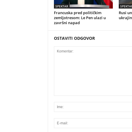
SPEKTAR
SPEKTA
Francuska pred političkim
Rusi un
zemljotresom: Le Pen ulazi u
ukrajin
završni napad
OSTAVITI ODGOVOR