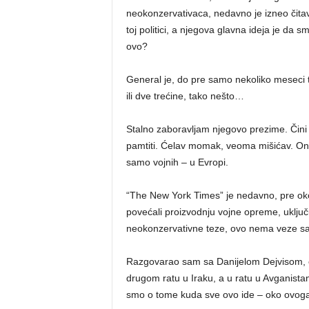
neokonzervativaca, nedavno je izneo čita
toj politici, a njegova glavna ideja je da
ovo?
General je, do pre samo nekoliko meseci 
ili dve trećine, tako nešto…
Stalno zaboravljam njegovo prezime. Čini 
pamtiti. Ćelav momak, veoma mišićav. On
samo vojnih – u Evropi.
“The New York Times” je nedavno, pre oko 
povećali proizvodnju vojne opreme, uključuj
neokonzervativne teze, ovo nema veze sa 
Razgovarao sam sa Danijelom Dejvisom, on
drugom ratu u Iraku, a u ratu u Avganista
smo o tome kuda sve ovo ide – oko ovog