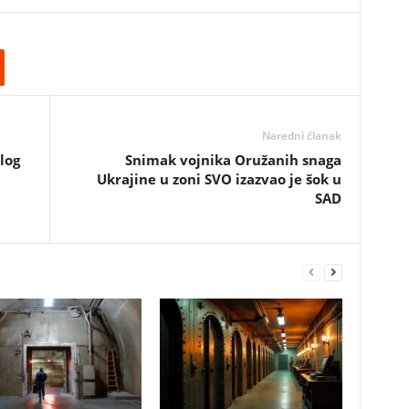
Naredni članak
log
Snimak vojnika Oružanih snaga
Ukrajine u zoni SVO izazvao je šok u
SAD