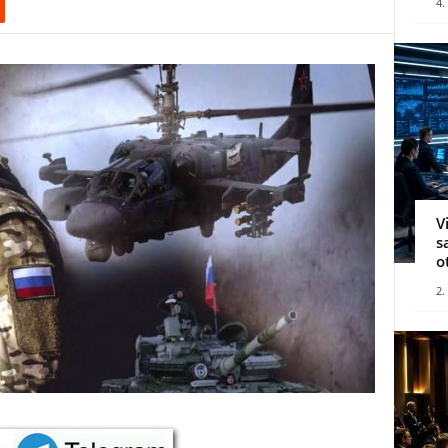
4.
V
s
o
2.