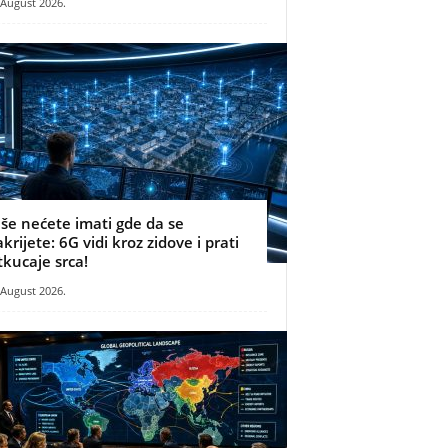
 August 2026.
iše nećete imati gde da se
akrijete: 6G vidi kroz zidove i prati
tkucaje srca!
 August 2026.