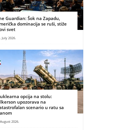
he Guardian: Šok na Zapadu,
merička dominacija se ruši, stiže
ovi svet
. July 2026.
uklearna opcija na stolu:
ilkerson upozorava na
atastrofalan scenario u ratu sa
ranom
 August 2026.