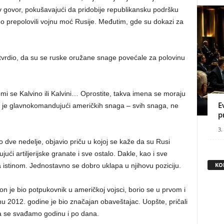
v govor, pokušavajući da pridobije republikansku podršku
 smo prepolovili vojnu moć Rusije. Međutim, gde su dokazi za
tvrdio, da su se ruske oružane snage povećale za polovinu
mi se Kalvino ili Kalvini… Oprostite, takva imena se moraju
E
 je glavnokomandujući američkih snaga – svih snaga, ne
p
3.
dve nedelje, objavio priču u kojoj se kaže da su Rusi
ući artiljerijske granate i sve ostalo. Dakle, kao i sve
KO
istinom. Jednostavno se dobro uklapa u njihovu poziciju.
 je bio potpukovnik u američkoj vojsci, borio se u prvom i
nu 2012. godine je bio značajan obaveštajac. Uopšte, pričali
a se svađamo godinu i po dana.