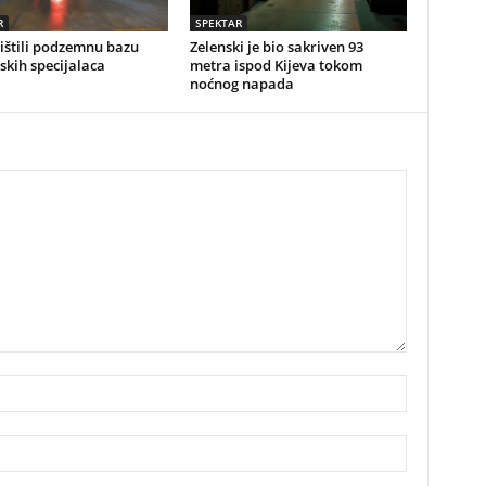
R
SPEKTAR
ištili podzemnu bazu
Zelenski je bio sakriven 93
skih specijalaca
metra ispod Kijeva tokom
noćnog napada