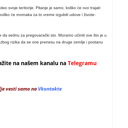
 deo svoje teritorije. Pitanje je samo, koliko će ovo trajati
koliko će momaka za to vreme izgubiti udove i živote-
 da sednu za pregovarački sto. Moramo učiniti sve što je u
bog rizika da se one prenesu na druge zemlje i postanu
ažite na našem kanalu na
Telegramu
lje vesti samo na
Vkontakte