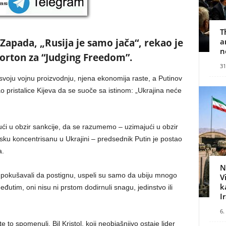
T
apada, „Rusija je samo jača“, rekao je
a
n
orton za “Judging Freedom”.
31
voju vojnu proizvodnju, njena ekonomija raste, a Putinov
ao pristalice Kijeva da se suoče sa istinom: „Ukrajina neće
ći u obzir sankcije, da se razumemo – uzimajući u obzir
jsku koncentrisanu u Ukrajini – predsednik Putin je postao
a.
N
i pokušavali da postignu, uspeli su samo da ubiju mnogo
V
k
đutim, oni nisu ni prstom dodirnuli snagu, jedinstvo ili
I
6.
 to spomenuli. Bil Kristol, koji neobjašnjivo ostaje lider