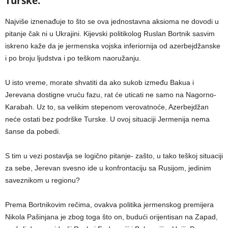
Turske.
Najviše iznenađuje to što se ova jednostavna aksioma ne dovodi u
pitanje čak ni u Ukrajini. Kijevski politikolog Ruslan Bortnik sasvim
iskreno kaže da je jermenska vojska inferiornija od azerbejdžanske
i po broju ljudstva i po teškom naoružanju.
U isto vreme, morate shvatiti da ako sukob između Bakua i
Jerevana dostigne vruću fazu, rat će uticati ne samo na Nagorno-
Karabah. Uz to, sa velikim stepenom verovatnoće, Azerbejdžan
neće ostati bez podrške Turske. U ovoj situaciji Jermenija nema
šanse da pobedi.
S tim u vezi postavlja se logično pitanje- zašto, u tako teškoj situaciji
za sebe, Jerevan svesno ide u konfrontaciju sa Rusijom, jedinim
saveznikom u regionu?
Prema Bortnikovim rečima, ovakva politika jermenskog premijera
Nikola Pašinjana je zbog toga što on, budući orijentisan na Zapad,