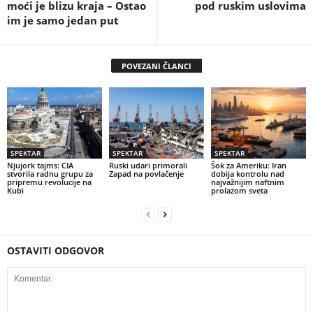
moći je blizu kraja – Ostao
pod ruskim uslovima
im je samo jedan put
POVEZANI ČLANCI
SPEKTAR
SPEKTAR
SPEKTAR
Njujork tajms: CIA
Ruski udari primorali
Šok za Ameriku: Iran
stvorila radnu grupu za
Zapad na povlačenje
dobija kontrolu nad
pripremu revolucije na
najvažnijim naftnim
Kubi
prolazom sveta
OSTAVITI ODGOVOR