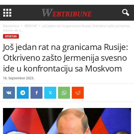
Naslovnica
SPEKTAR
Još jedan rat na granicama Rusije: Otkriveno zašto Jermenija
svesno ide u...
SPEKTAR
Još jedan rat na granicama Rusije:
Otkriveno zašto Jermenija svesno
ide u konfrontaciju sa Moskvom
16. September 2023.