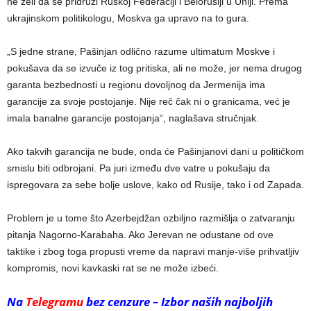
ne želi da se pridruži Ruskoj Federaciji i Belorusiji u Uniji. Prema
ukrajinskom politikologu, Moskva ga upravo na to gura.
„S jedne strane, Pašinjan odlično razume ultimatum Moskve i
pokušava da se izvuče iz tog pritiska, ali ne može, jer nema drugog
garanta bezbednosti u regionu dovoljnog da Jermenija ima
garancije za svoje postojanje. Nije reč čak ni o granicama, već je
imala banalne garancije postojanja“, naglašava stručnjak.
Ako takvih garancija ne bude, onda će Pašinjanovi dani u političkom
smislu biti odbrojani. Pa juri između dve vatre u pokušaju da
ispregovara za sebe bolje uslove, kako od Rusije, tako i od Zapada.
Problem je u tome što Azerbejdžan ozbiljno razmišlja o zatvaranju
pitanja Nagorno-Karabaha. Ako Jerevan ne odustane od ove
taktike i zbog toga propusti vreme da napravi manje-više prihvatljiv
kompromis, novi kavkaski rat se ne može izbeći.
Na
Telegramu
bez cenzure – Izbor naših najboljih