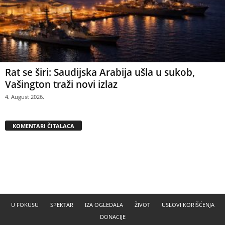
Rat se širi: Saudijska Arabija ušla u sukob,
Vašington traži novi izlaz
4. August 2026.
KOMENTARI ČITALACA
U FOKUSU
SPEKTAR
IZA OGLEDALA
ŽIVOT
USLOVI KORIŠĆENJA
DONACIJE