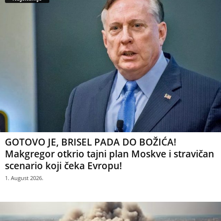
GOTOVO JE, BRISEL PADA DO BOŽIĆA!
Makgregor otkrio tajni plan Moskve i stravičan
scenario koji čeka Evropu!
1. August 2026.