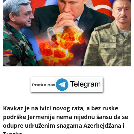
Kavkaz je na ivici novog rata, a bez ruske
podrške Jermenija nema nijednu šansu da se
odupre udruženim snagama Azerbejdžana i