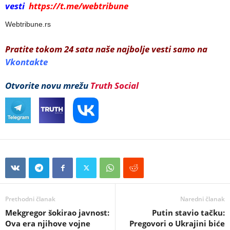
vesti
https://t.me/webtribune
Webtribune.rs
Pratite tokom 24 sata naše najbolje vesti samo na
Vkontakte
Otvorite novu mrežu
Truth Social
Prethodni članak
Naredni članak
Mekgregor šokirao javnost:
Putin stavio tačku:
Ova era njihove vojne
Pregovori o Ukrajini biće