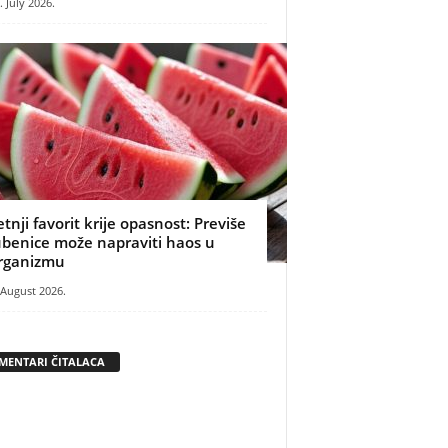
. July 2026.
etnji favorit krije opasnost: Previše
ubenice može napraviti haos u
rganizmu
 August 2026.
MENTARI ČITALACA