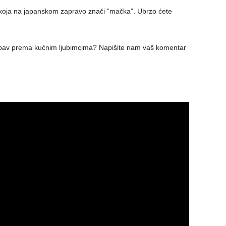
 koja na japanskom zapravo znači “mačka”. Ubrzo ćete
 ljubav prema kućnim ljubimcima? Napišite nam vaš komentar