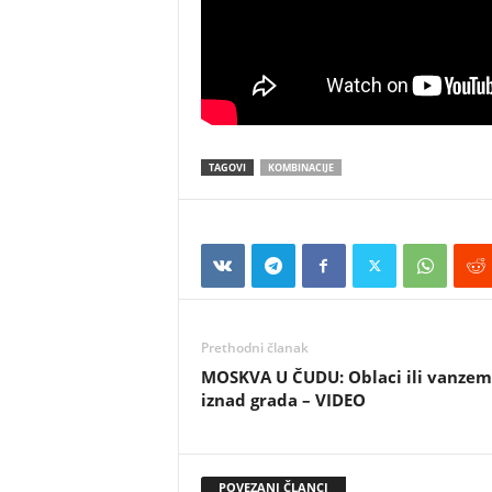
TAGOVI
KOMBINACIJE
Prethodni članak
MOSKVA U ČUDU: Oblaci ili vanzema
iznad grada – VIDEO
POVEZANI ČLANCI