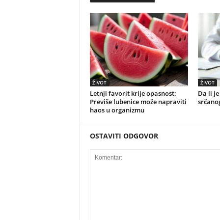
ŽIVOT
ŽIVOT
Letnji favorit krije opasnost:
Da li j
Previše lubenice može napraviti
srčano
haos u organizmu
OSTAVITI ODGOVOR