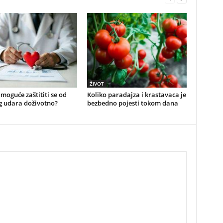
ŽIVOT
e moguće zaštititi se od
Koliko paradajza i krastavaca je
g udara doživotno?
bezbedno pojesti tokom dana