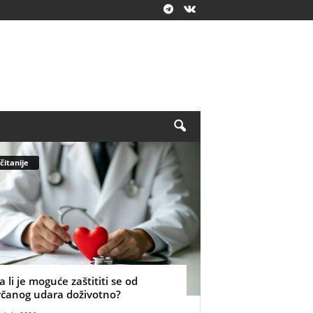
čitanije
a li je moguće zaštititi se od
rčanog udara doživotno?