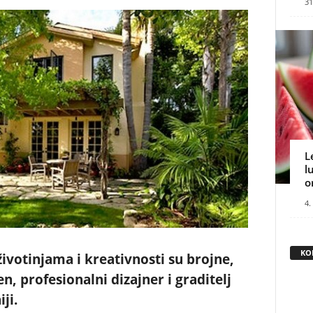
31
L
l
o
4.
KO
ivotinjama i kreativnosti su brojne,
, profesionalni dizajner i graditelj
ji.