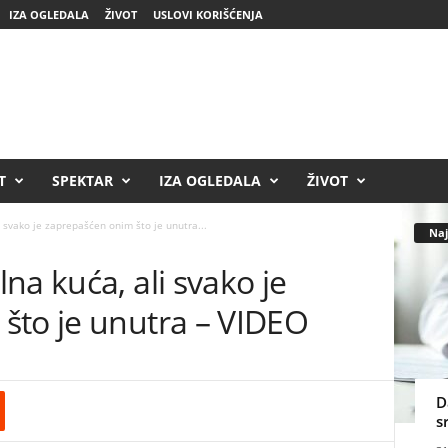
IZA OGLEDALA
ŽIVOT
USLOVI KORIŠĆENJA
T
SPEKTAR
IZA OGLEDALA
ŽIVOT
 svako je zaprepašćen onim što je unutra...
Naj
na kuća, ali svako je
što je unutra – VIDEO
D
s