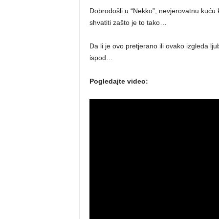
Dobrodošli u “Nekko”, nevjerovatnu kuću
shvatiti zašto je to tako…
Da li je ovo pretjerano ili ovako izgleda
ispod…
Pogledajte video: