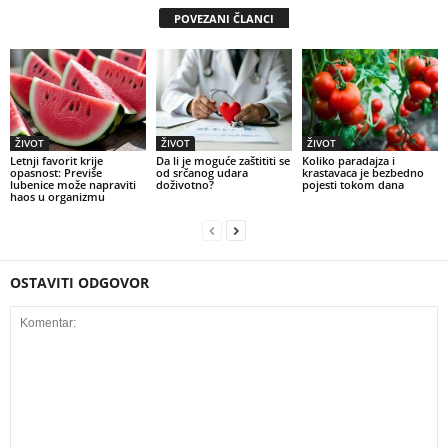
POVEZANI ČLANCI
ŽIVOT
ŽIVOT
ŽIVOT
Letnji favorit krije
Da li je moguće zaštititi se
Koliko paradajza i
opasnost: Previše
od srčanog udara
krastavaca je bezbedno
lubenice može napraviti
doživotno?
pojesti tokom dana
haos u organizmu
OSTAVITI ODGOVOR