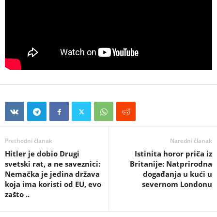
Prethodni članak
Naredni članak
Hitler je dobio Drugi
Istinita horor priča iz
svetski rat, a ne saveznici:
Britanije: Natprirodna
Nemačka je jedina država
događanja u kući u
koja ima koristi od EU, evo
severnom Londonu
zašto ..