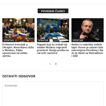
POVEZANI ČLANCI
SPEKTAR
SPEKTAR
SPEKTAR
Prelomni trenutak u
Napadi koji su trebali da
Kedmi o nekoliko velikih
Ukrajini: Amerikanci stižu
oslabe Moskvu napravili
tajni: Kome je ustvari bila
u Moskvu, Piljko
preokret: Rusija prešla na
namenjena Hirošima i šta
upozorava na veliku
rat svih razmera
će se desiti sa Nemačkom
zamku
i SAD
OSTAVITI ODGOVOR