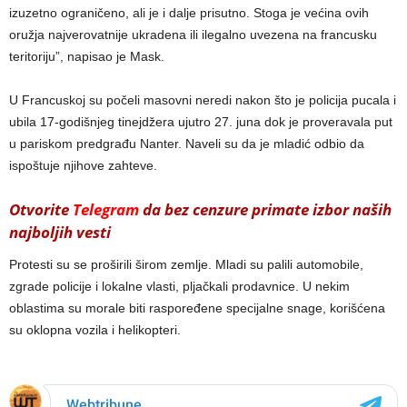
izuzetno ograničeno, ali je i dalje prisutno. Stoga je većina ovih
oružja najverovatnije ukradena ili ilegalno uvezena na francusku
teritoriju”, napisao je Mask.
U Francuskoj su počeli masovni neredi nakon što je policija pucala i
ubila 17-godišnjeg tinejdžera ujutro 27. juna dok je proveravala put
u pariskom predgrađu Nanter. Naveli su da je mladić odbio da
ispoštuje njihove zahteve.
Otvorite
Telegram
da bez cenzure primate izbor naših
najboljih vesti
Protesti su se proširili širom zemlje. Mladi su palili automobile,
zgrade policije i lokalne vlasti, pljačkali prodavnice. U nekim
oblastima su morale biti raspoređene specijalne snage, korišćena
su oklopna vozila i helikopteri.