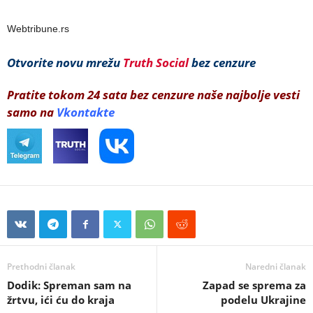
Webtribune.rs
Otvorite novu mrežu
Truth Social
bez cenzure
Pratite tokom 24 sata bez cenzure naše najbolje vesti
samo na
Vkontakte
Prethodni članak
Naredni članak
Dodik: Spreman sam na
Zapad se sprema za
žrtvu, ići ću do kraja
podelu Ukrajine