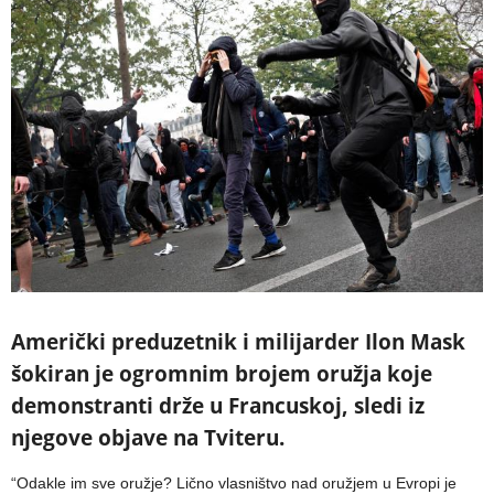
Američki preduzetnik i milijarder Ilon Mask
šokiran je ogromnim brojem oružja koje
demonstranti drže u Francuskoj, sledi iz
njegove objave na Tviteru.
“Odakle im sve oružje? Lično vlasništvo nad oružjem u Evropi je