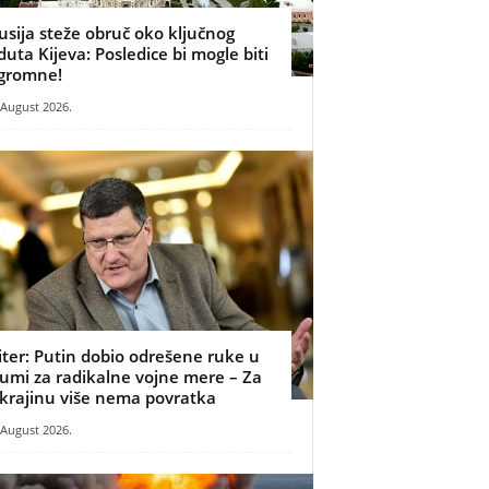
usija steže obruč oko ključnog
duta Kijeva: Posledice bi mogle biti
gromne!
 August 2026.
iter: Putin dobio odrešene ruke u
umi za radikalne vojne mere – Za
krajinu više nema povratka
 August 2026.