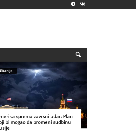
čitanije
merika sprema završni udar: Plan
oji bi mogao da promeni sudbinu
usije