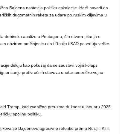
Džoa Bajdena nastavlja politiku eskalacije. Herš navodi da
ričkih dugometnih raketa za udare po ruskim ciljevima u
šla dubinsku analizu u Pentagonu, što otvara pitanja o
s obzirom na činjenicu da i Rusija i SAD poseduju velike
cije deluju kao pokušaj da se zaustavi vojni kolaps
z ignorisanje protivrečnih stavova unutar američke vojno-
Donald Tramp, kad zvanično preuzme dužnost u januaru 2025.
ričku spoljnu politiku.
kovanje Bajdenove agresivne retorike prema Rusiji i Kini,