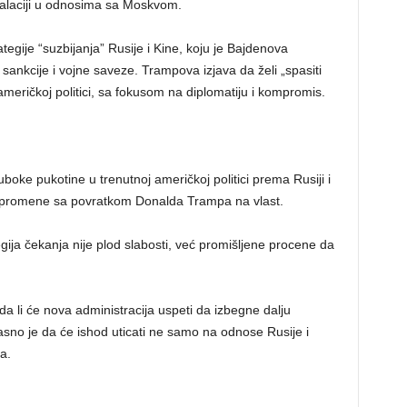
skalaciji u odnosima sa Moskvom.
egije “suzbijanja” Rusije i Kine, koju je Bajdenova
ankcije i vojne saveze. Trampova izjava da želi „spasiti
američkoj politici, sa fokusom na diplomatiju i kompromis.
oke pukotine u trenutnoj američkoj politici prema Rusiji i
e promene sa povratkom Donalda Trampa na vlast.
gija čekanja nije plod slabosti, već promišljene procene da
da li će nova administracija uspeti da izbegne dalju
asno je da će ishod uticati ne samo na odnose Rusije i
a.