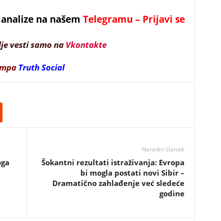
 i analize na našem
Telegramu – Prijavi se
lje vesti samo na
Vkontakte
ampa
Truth Social
Naredni članak
oga
Šokantni rezultati istraživanja: Evropa
bi mogla postati novi Sibir –
Dramatično zahlađenje već sledeće
godine