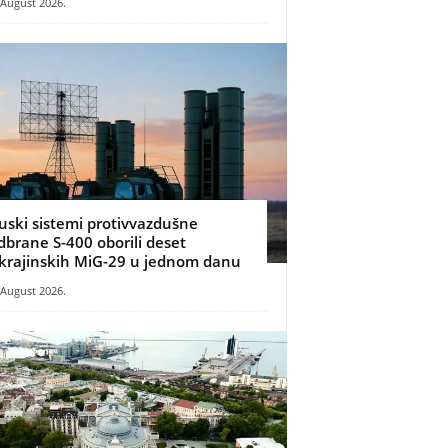
 August 2026.
uski sistemi protivvazdušne
dbrane S-400 oborili deset
krajinskih MiG-29 u jednom danu
 August 2026.