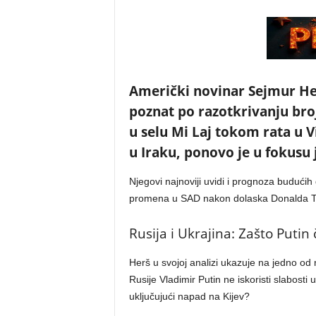
Američki novinar Sejmur Her
poznat po razotkrivanju bro
u selu Mi Laj tokom rata u 
u Iraku, ponovo je u fokusu 
Njegovi najnoviji uvidi i prognoza budućih
promena u SAD nakon dolaska Donalda Tra
Rusija i Ukrajina: Zašto Putin
Herš u svojoj analizi ukazuje na jedno od
Rusije Vladimir Putin ne iskoristi slabosti 
uključujući napad na Kijev?