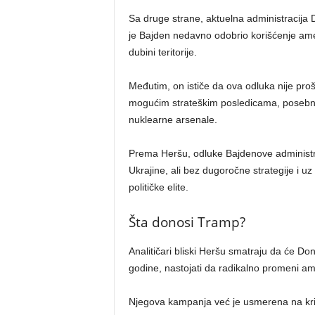
Sa druge strane, aktuelna administracija 
je Bajden nedavno odobrio korišćenje ame
dubini teritorije.
Međutim, on ističe da ova odluka nije pro
mogućim strateškim posledicama, posebno 
nuklearne arsenale.
Prema Heršu, odluke Bajdenove administra
Ukrajine, ali bez dugoročne strategije i u
političke elite.
Šta donosi Tramp?
Analitičari bliski Heršu smatraju da će 
godine, nastojati da radikalno promeni ame
Njegova kampanja već je usmerena na kriti