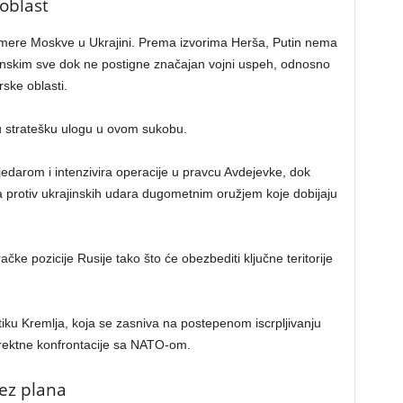
 oblast
namere Moskve u Ukrajini. Prema izvorima Herša, Putin nema
skim sve dok ne postigne značajan vojni uspeh, odnosno
ske oblasti.
nu stratešku ulogu u ovom sukobu.
jedarom i intenzivira operacije u pravcu Avdejevke, dok
 protiv ukrajinskih udara dugometnim oružjem koje dobijaju
ačke pozicije Rusije tako što će obezbediti ključne teritorije
tiku Kremlja, koja se zasniva na postepenom iscrpljivanju
 direktne konfrontacije sa NATO-om.
bez plana