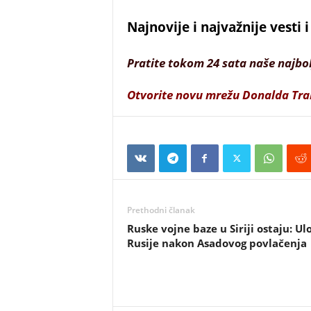
Najnovije i najvažnije vesti
Pratite tokom 24 sata naše najbo
Otvorite novu mrežu Donalda Tr
Prethodni članak
Ruske vojne baze u Siriji ostaju: Ul
Rusije nakon Asadovog povlačenja