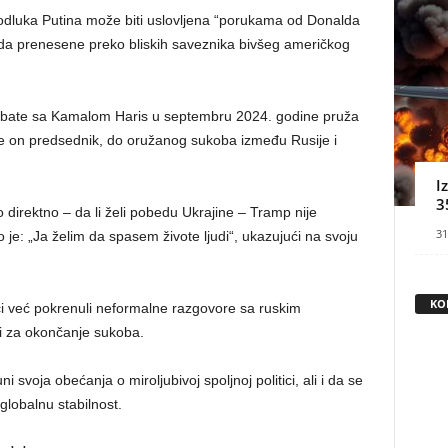
odluka Putina može biti uslovljena “porukama od Donalda
da prenesene preko bliskih saveznika bivšeg američkog
bate sa Kamalom Haris u septembru 2024. godine pruža
 je on predsednik, do oružanog sukoba između Rusije i
I
3
 direktno – da li želi pobedu Ukrajine – Tramp nije
31
je: „Ja želim da spasem živote ljudi“, ukazujući na svoju
KO
ci već pokrenuli neformalne razgovore sa ruskim
mi za okončanje sukoba.
 svoja obećanja o miroljubivoj spoljnoj politici, ali i da se
globalnu stabilnost.