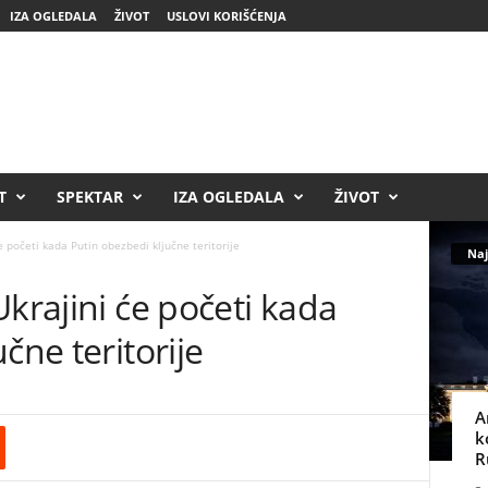
IZA OGLEDALA
ŽIVOT
USLOVI KORIŠĆENJA
T
SPEKTAR
IZA OGLEDALA
ŽIVOT
e početi kada Putin obezbedi ključne teritorije
Naj
Ukrajini će početi kada
čne teritorije
A
k
R