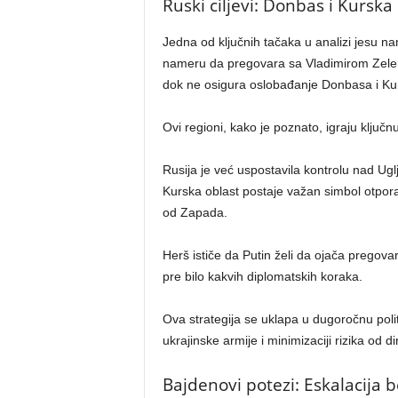
Ruski ciljevi: Donbas i Kurska
Jedna od ključnih tačaka u analizi jesu 
nameru da pregovara sa Vladimirom Zelen
dok ne osigura oslobađanje Donbasa i Kur
Ovi regioni, kako je poznato, igraju ključ
Rusija je već uspostavila kontrolu nad Ugl
Kurska oblast postaje važan simbol otpora
od Zapada.
Herš ističe da Putin želi da ojača pregovar
pre bilo kakvih diplomatskih koraka.
Ova strategija se uklapa u dugoročnu poli
ukrajinske armije i minimizaciji rizika od
Bajdenovi potezi: Eskalacija 