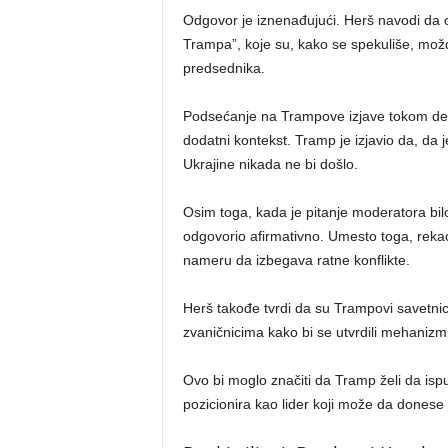
Odgovor je iznenađujući. Herš navodi da 
Trampa”, koje su, kako se spekuliše, mož
predsednika.
Podsećanje na Trampove izjave tokom de
dodatni kontekst. Tramp je izjavio da, da
Ukrajine nikada ne bi došlo.
Osim toga, kada je pitanje moderatora bilo
odgovorio afirmativno. Umesto toga, rekao 
nameru da izbegava ratne konflikte.
Herš takođe tvrdi da su Trampovi savetni
zvaničnicima kako bi se utvrdili mehaniz
Ovo bi moglo značiti da Tramp želi da ispuni
pozicionira kao lider koji može da donese 