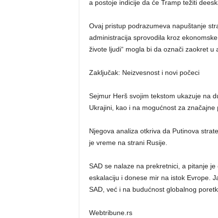
a postoje indicije da će Tramp težiti dee
Ovaj pristup podrazumeva napuštanje strat
administracija sprovodila kroz ekonomske s
živote ljudi“ mogla bi da označi zaokret u 
Zaključak: Neizvesnost i novi počeci
Sejmur Herš svojim tekstom ukazuje na dub
Ukrajini, kao i na mogućnost za značajn
Njegova analiza otkriva da Putinova strate
je vreme na strani Rusije.
SAD se nalaze na prekretnici, a pitanje je 
eskalaciju i donese mir na istok Evrope. J
SAD, već i na budućnost globalnog poretk
Webtribune.rs