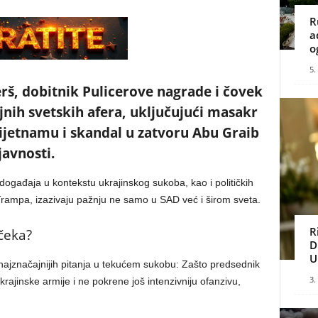
R
a
o
5.
š, dobitnik Pulicerove nagrade i čovek
jnih svetskih afera, uključujući masakr
Vijetnamu i skandal u zatvoru Abu Graib
javnosti.
 događaja u kontekstu ukrajinskog sukoba, kao i političkih
mpa, izazivaju pažnju ne samo u SAD već i širom sveta.
R
 čeka?
D
U
 najznačajnijih pitanja u tekućem sukobu: Zašto predsednik
3.
ukrajinske armije i ne pokrene još intenzivniju ofanzivu,