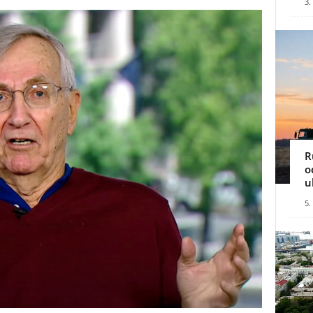
3.
R
o
u
5.