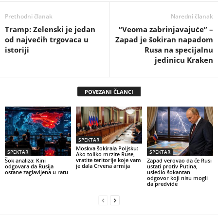
Prethodni članak
Naredni članak
Tramp: Zelenski je jedan
“Veoma zabrinjavajuće” –
od najvećih trgovaca u
Zapad je šokiran napadom
istoriji
Rusa na specijalnu
jedinicu Kraken
POVEZANI ČLANCI
SPEKTAR
Moskva šokirala Poljsku:
SPEKTAR
SPEKTAR
Ako toliko mrzite Ruse,
vratite teritorije koje vam
Šok analiza: Kini
Zapad verovao da će Rusi
je dala Crvena armija
odgovara da Rusija
ustati protiv Putina,
ostane zaglavljena u ratu
usledio šokantan
odgovor koji nisu mogli
da predvide