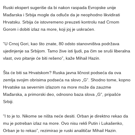
Ruski ekspert sugeriše da bi nakon raspada Evropske unije
Mađarska i Srbija mogle da odluče da je neophodno likvidirati
Hrvatsku. Srbija će istovremeno preuzeti kontrolu nad Crnom
Gorom i dobiti izlaz na more, koji joj je uskraćen.
“U Crnoj Gori, kao što znate, 80 odsto stanovništva podržava
ujedinjenje sa Srbijom. Tamo žive isti ljudi, pa čim se sruši liberalna
vlast, ovo pitanje će biti rešeno”, kaže Mihail Hazin.
Šta će biti sa Hrvatskom? Ruska javna ličnost podseća da ova
zemlja svojim obrisima podseća na slovo „G“. Shodno tome, kopno
Hrvatske sa severnim izlazom na more može da zauzme
Mađarska, a primorski deo, odnosno baza slova „G“, pripašće
Srbiji.
“I to je to. Nikome se ništa neće desiti. Orban je direktno rekao da
mu je potreban izlaz na more. Ovo nisu rekli Putin i Lukašenko,
Orban je to rekao”, rezimirao je ruski analitičar Mihail Hazin.