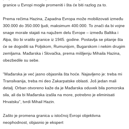
granice u Evropi mogle promeniti i šta će biti razlog za to.
Prema rečima Hazina, Zapadna Evropa može mobilizovati između
300.000 do 350.000 ljudi, maksimum 400.000. To znači da bi vojne
snage morale stajati na najužem delu Evrope – između Baltika i
Alpa, što bi vratilo granice iz 1945. godine. Postavlja se pitanje šta
će se dogoditi sa Poljskom, Rumunijom, Bugarskom i nekim drugim
zemljama. Mađarska i Slovačka, prema mišljenju Mihaila Hazina,
obezbedile su sebe.
“Mađarska je već jasno objasnila šta hoće. Najavljeno je: treba mi
Transilvanija, treba mi deo Zakarpatske oblasti. Još jedan mali
detalj. Orban otvoreno kaže da je Mađarska oduvek bila pomorska
sila, ali da bi Mađarska izašla na more, potrebno je eliminisati
Hrvatsku“, tvrdi Mihail Hazin.
Zašto je promena granica u istočnoj Evropi objektivna
neophodnost, objasnio je ekspert