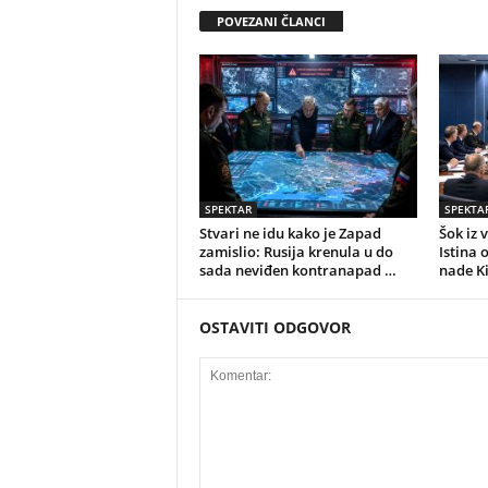
POVEZANI ČLANCI
SPEKTAR
SPEKTA
Stvari ne idu kako je Zapad
Šok iz 
zamislio: Rusija krenula u do
Istina 
sada neviđen kontranapad …
nade K
OSTAVITI ODGOVOR