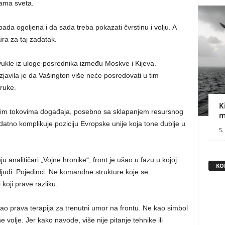
lama sveta.
ada ogoljena i da sada treba pokazati čvrstinu i volju. A
ura za taj zadatak.
le iz uloge posrednika između Moskve i Kijeva.
javila je da Vašington više neće posredovati u tim
ruke.
K
vim tokovima događaja, posebno sa sklapanjem resursnog
m
tno komplikuje poziciju Evropske unije koja tone dublje u
5.
u analitičari „Vojne hronike“, front je ušao u fazu u kojoj
KO
 ljudi. Pojedinci. Ne komandne strukture koje se
koji prave razliku.
kao prava terapija za trenutni umor na frontu. Ne kao simbol
e volje. Jer kako navode, više nije pitanje tehnike ili