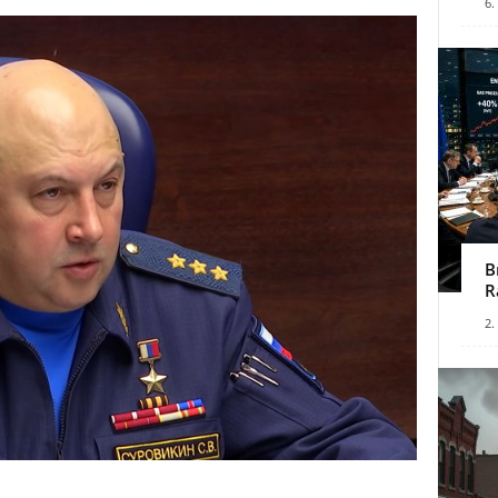
6.
B
R
2.