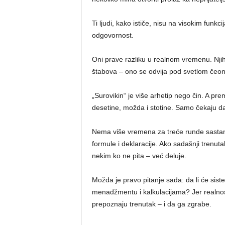
Ti ljudi, kako ističe, nisu na visokim funk
odgovornost.
Oni prave razliku u realnom vremenu. Njih
štabova – ono se odvija pod svetlom čeon
„Surovikin“ je više arhetip nego čin. A pr
desetine, možda i stotine. Samo čekaju da
Nema više vremena za treće runde sasta
formule i deklaracije. Ako sadašnji trenut
nekim ko ne pita – već deluje.
Možda je pravo pitanje sada: da li će siste
menadžmentu i kalkulacijama? Jer realnost
prepoznaju trenutak – i da ga zgrabe.