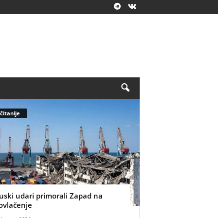
čitanije
uski udari primorali Zapad na
ovlačenje