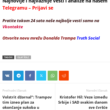
Najnovije i najvažnije vesti i analize na našem
Telegramu – Prijavi se
Pratite tokom 24 sata naše najbolje vesti samo na
Vkontakte
Otvorite novu mrežu Donalda Trampa
Truth Social
TAGOVI
OLAF ŠOLC
Prethodni članak
Naredni članak
Volstrit džornal”: Trampov
Kristofer Hil: Veze između
tim izneo plan za
Srbije i SAD svakim danom
okončanje sukoba u
sve čvršće