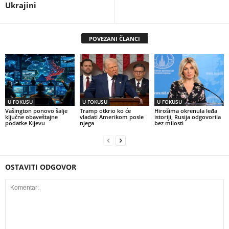
Ukrajini
POVEZANI ČLANCI
U FOKUSU
U FOKUSU
U FOKUSU
Vašington ponovo šalje
Tramp otkrio ko će
Hirošima okrenula leđa
ključne obaveštajne
vladati Amerikom posle
istoriji, Rusija odgovorila
podatke Kijevu
njega
bez milosti
OSTAVITI ODGOVOR