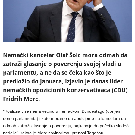
Nemački kancelar Olaf Šolc mora odmah da
zatraži glasanje o poverenju svojoj vladi u
parlamentu, a ne da se čeka kao što je
predložio do januara, izjavio je danas lider
nemačkih opozicionih konzervativaca (CDU)
Fridrih Merc.
“Koalicija više nema većinu u nemačkom Bundestagu (donjem
domu parlamenta) i zato moramo da apelujemo na kancelara da
odmah zatraži glasanje o poverenju, najkasnije do početka sledeće
nedelje”, rekao je Merc novinarima, prenosi Tagešau.