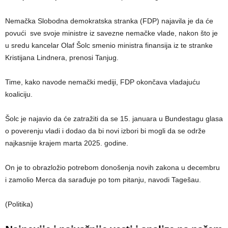
Nemačka Slobodna demokratska stranka (FDP) najavila je da će
povući sve svoje ministre iz savezne nemačke vlade, nakon što je
u sredu kancelar Olaf Šolc smenio ministra finansija iz te stranke
Kristijana Lindnera, prenosi Tanjug.
Time, kako navode nemački mediji, FDP okončava vladajuću
koaliciju.
Šolc je najavio da će zatražiti da se 15. januara u Bundestagu glasa
o poverenju vladi i dodao da bi novi izbori bi mogli da se održe
najkasnije krajem marta 2025. godine.
On je to obrazložio potrebom donošenja novih zakona u decembru
i zamolio Merca da sarađuje po tom pitanju, navodi Tagešau.
(Politika)