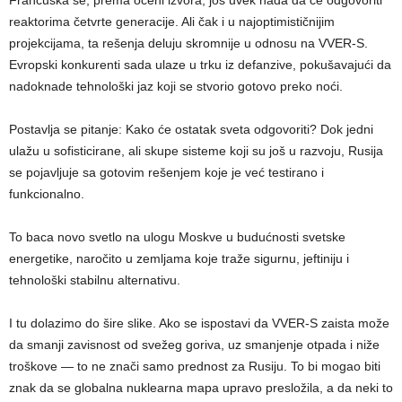
reaktorima četvrte generacije. Ali čak i u najoptimističnijim
projekcijama, ta rešenja deluju skromnije u odnosu na VVER-S.
Evropski konkurenti sada ulaze u trku iz defanzive, pokušavajući da
nadoknade tehnološki jaz koji se stvorio gotovo preko noći.
Postavlja se pitanje: Kako će ostatak sveta odgovoriti? Dok jedni
ulažu u sofisticirane, ali skupe sisteme koji su još u razvoju, Rusija
se pojavljuje sa gotovim rešenjem koje je već testirano i
funkcionalno.
To baca novo svetlo na ulogu Moskve u budućnosti svetske
energetike, naročito u zemljama koje traže sigurnu, jeftiniju i
tehnološki stabilnu alternativu.
I tu dolazimo do šire slike. Ako se ispostavi da VVER-S zaista može
da smanji zavisnost od svežeg goriva, uz smanjenje otpada i niže
troškove — to ne znači samo prednost za Rusiju. To bi mogao biti
znak da se globalna nuklearna mapa upravo presložila, a da neki to