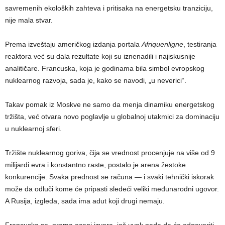
savremenih ekoloških zahteva i pritisaka na energetsku tranziciju,
nije mala stvar.
Prema izveštaju američkog izdanja portala
Afriquenligne
, testiranja
reaktora već su dala rezultate koji su iznenadili i najiskusnije
analitičare. Francuska, koja je godinama bila simbol evropskog
nuklearnog razvoja, sada je, kako se navodi, „u neverici“.
Takav pomak iz Moskve ne samo da menja dinamiku energetskog
tržišta, već otvara novo poglavlje u globalnoj utakmici za dominaciju
u nuklearnoj sferi.
Tržište nuklearnog goriva, čija se vrednost procenjuje na više od 9
milijardi evra i konstantno raste, postalo je arena žestoke
konkurencije. Svaka prednost se računa — i svaki tehnički iskorak
može da odluči kome će pripasti sledeći veliki međunarodni ugovor.
A Rusija, izgleda, sada ima adut koji drugi nemaju.
Francuska se, prema oceni izvora, još uvek nada da će odgovoriti