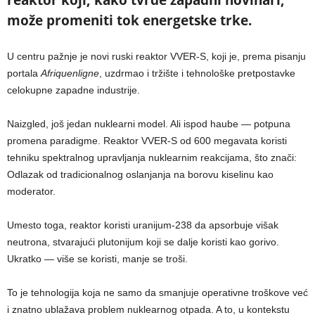
može promeniti tok energetske trke.
U centru pažnje je novi ruski reaktor VVER-S, koji je, prema pisanju
portala
Afriquenligne
, uzdrmao i tržište i tehnološke pretpostavke
celokupne zapadne industrije.
Naizgled, još jedan nuklearni model. Ali ispod haube — potpuna
promena paradigme. Reaktor VVER-S od 600 megavata koristi
tehniku spektralnog upravljanja nuklearnim reakcijama, što znači:
Odlazak od tradicionalnog oslanjanja na borovu kiselinu kao
moderator.
Umesto toga, reaktor koristi uranijum-238 da apsorbuje višak
neutrona, stvarajući plutonijum koji se dalje koristi kao gorivo.
Ukratko — više se koristi, manje se troši.
To je tehnologija koja ne samo da smanjuje operativne troškove već
i znatno ublažava problem nuklearnog otpada. A to, u kontekstu