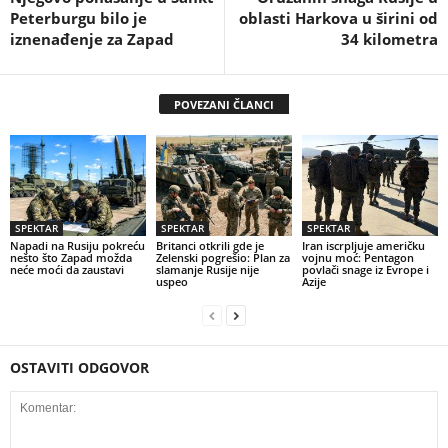
Peterburgu bilo je
oblasti Harkova u širini od
iznenađenje za Zapad
34 kilometra
POVEZANI ČLANCI
SPEKTAR
SPEKTAR
SPEKTAR
Napadi na Rusiju pokreću
Britanci otkrili gde je
Iran iscrpljuje američku
nešto što Zapad možda
Zelenski pogrešio: Plan za
vojnu moć: Pentagon
neće moći da zaustavi
slamanje Rusije nije
povlači snage iz Evrope i
uspeo
Azije
OSTAVITI ODGOVOR