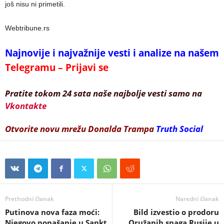
još nisu ni primetili.
Webtribune.rs
Najnovije i najvažnije vesti i analize na našem
Telegramu – Prijavi se
Pratite tokom 24 sata naše najbolje vesti samo na
Vkontakte
Otvorite novu mrežu Donalda Trampa
Truth Social
Prethodni članak
Naredni članak
Putinova nova faza moći:
Bild izvestio o prodoru
Njegovo ponašanje u Sankt
Oružanih snaga Rusije u