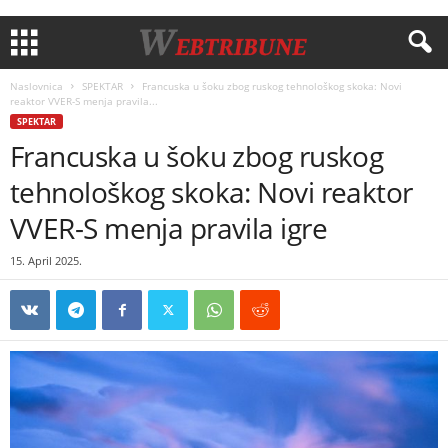
Naslovnica
SPEKTAR
Francuska u šoku zbog ruskog tehnološkog skoka: Novi
reaktor VVER-S menja pravila...
SPEKTAR
Francuska u šoku zbog ruskog
tehnološkog skoka: Novi reaktor
VVER-S menja pravila igre
15. April 2025.