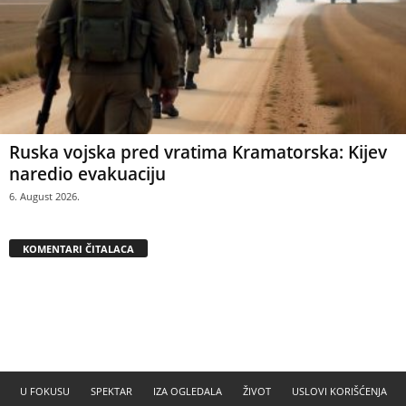
Ruska vojska pred vratima Kramatorska: Kijev
naredio evakuaciju
6. August 2026.
KOMENTARI ČITALACA
U FOKUSU
SPEKTAR
IZA OGLEDALA
ŽIVOT
USLOVI KORIŠĆENJA