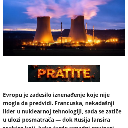
Evropu je zadesilo iznenađenje koje nije
mogla da predvidi. Francuska, nekadašnji
lider u nuklearnoj tehnologiji, sada se zatiče
u ulozi posmatrača — dok Rusija lansira
reaktor koji, kako tvrde zapadni novinari,