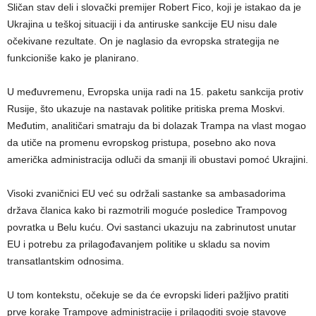
Sličan stav deli i slovački premijer Robert Fico, koji je istakao da je
Ukrajina u teškoj situaciji i da antiruske sankcije EU nisu dale
očekivane rezultate. On je naglasio da evropska strategija ne
funkcioniše kako je planirano.
U međuvremenu, Evropska unija radi na 15. paketu sankcija protiv
Rusije, što ukazuje na nastavak politike pritiska prema Moskvi.
Međutim, analitičari smatraju da bi dolazak Trampa na vlast mogao
da utiče na promenu evropskog pristupa, posebno ako nova
američka administracija odluči da smanji ili obustavi pomoć Ukrajini.
Visoki zvaničnici EU već su održali sastanke sa ambasadorima
država članica kako bi razmotrili moguće posledice Trampovog
povratka u Belu kuću. Ovi sastanci ukazuju na zabrinutost unutar
EU i potrebu za prilagođavanjem politike u skladu sa novim
transatlantskim odnosima.
U tom kontekstu, očekuje se da će evropski lideri pažljivo pratiti
prve korake Trampove administracije i prilagoditi svoje stavove