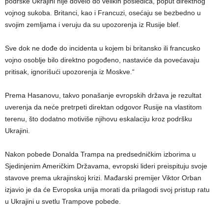
podrške Ukrajini nije dovelo do velikih posledica, poput direktnog
vojnog sukoba. Britanci, kao i Francuzi, osećaju se bezbedno u
svojim zemljama i veruju da su upozorenja iz Rusije blef.
Sve dok ne dođe do incidenta u kojem bi britansko ili francusko
vojno osoblje bilo direktno pogođeno, nastaviće da povećavaju
pritisak, ignorišući upozorenja iz Moskve.“
Prema Hasanovu, takvo ponašanje evropskih država je rezultat
uverenja da neće pretrpeti direktan odgovor Rusije na vlastitom
terenu, što dodatno motiviše njihovu eskalaciju kroz podršku
Ukrajini.
Nakon pobede Donalda Trampa na predsedničkim izborima u
Sjedinjenim Američkim Državama, evropski lideri preispituju svoje
stavove prema ukrajinskoj krizi. Mađarski premijer Viktor Orban
izjavio je da će Evropska unija morati da prilagodi svoj pristup ratu
u Ukrajini u svetlu Trampove pobede.