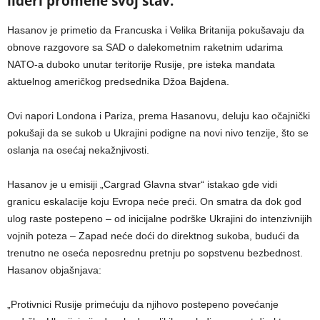
lideri promene svoj stav.
Hasanov je primetio da Francuska i Velika Britanija pokušavaju da
obnove razgovore sa SAD o dalekometnim raketnim udarima
NATO-a duboko unutar teritorije Rusije, pre isteka mandata
aktuelnog američkog predsednika Džoa Bajdena.
Ovi napori Londona i Pariza, prema Hasanovu, deluju kao očajnički
pokušaji da se sukob u Ukrajini podigne na novi nivo tenzije, što se
oslanja na osećaj nekažnjivosti.
Hasanov je u emisiji „Cargrad Glavna stvar“ istakao gde vidi
granicu eskalacije koju Evropa neće preći. On smatra da dok god
ulog raste postepeno – od inicijalne podrške Ukrajini do intenzivnijih
vojnih poteza – Zapad neće doći do direktnog sukoba, budući da
trenutno ne oseća neposrednu pretnju po sopstvenu bezbednost.
Hasanov objašnjava:
„Protivnici Rusije primećuju da njihovo postepeno povećanje