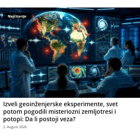
Najčitanije
Izveli geoinženjerske eksperimente, svet
potom pogodili misteriozni zemljotresi i
potopi: Da li postoji veza?
2. August 2026.