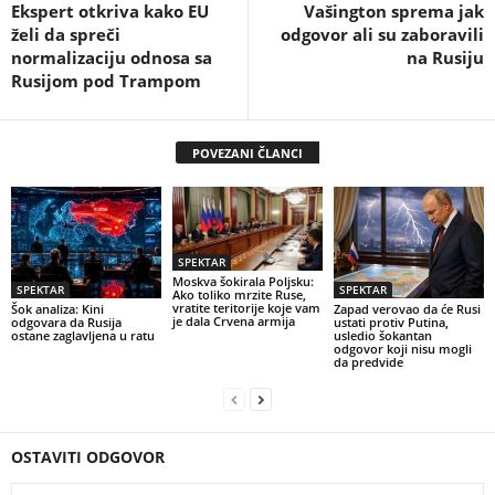
Ekspert otkriva kako EU
Vašington sprema jak
želi da spreči
odgovor ali su zaboravili
normalizaciju odnosa sa
na Rusiju
Rusijom pod Trampom
POVEZANI ČLANCI
SPEKTAR
Moskva šokirala Poljsku:
SPEKTAR
SPEKTAR
Ako toliko mrzite Ruse,
vratite teritorije koje vam
Šok analiza: Kini
Zapad verovao da će Rusi
je dala Crvena armija
odgovara da Rusija
ustati protiv Putina,
ostane zaglavljena u ratu
usledio šokantan
odgovor koji nisu mogli
da predvide
OSTAVITI ODGOVOR