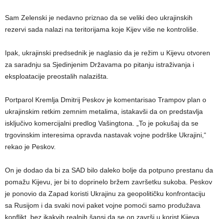
Sam Zelenski je nedavno priznao da se veliki deo ukrajinskih
rezervi sada nalazi na teritorijama koje Kijev više ne kontroliše.
Ipak, ukrajinski predsednik je naglasio da je režim u Kijevu otvoren
za saradnju sa Sjedinjenim Državama po pitanju istraživanja i
eksploatacije preostalih nalazišta.
Portparol Kremlja Dmitrij Peskov je komentarisao Trampov plan o
ukrajinskim retkim zemnim metalima, istakavši da on predstavlja
isključivo komercijalni predlog Vašingtona. „To je pokušaj da se
trgovinskim interesima opravda nastavak vojne podrške Ukrajini,“
rekao je Peskov.
On je dodao da bi za SAD bilo daleko bolje da potpuno prestanu da
pomažu Kijevu, jer bi to doprinelo bržem završetku sukoba. Peskov
je ponovio da Zapad koristi Ukrajinu za geopolitičku konfrontaciju
sa Rusijom i da svaki novi paket vojne pomoći samo produžava
konflikt, bez ikakvih realnih šansi da se on završi u korist Kijeva.