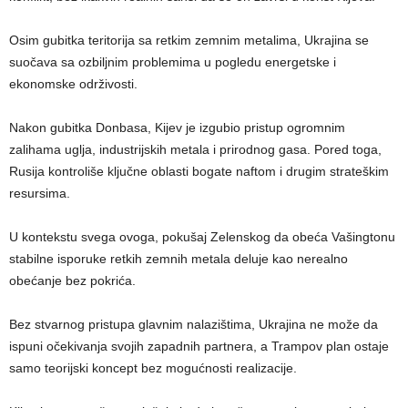
Osim gubitka teritorija sa retkim zemnim metalima, Ukrajina se
suočava sa ozbiljnim problemima u pogledu energetske i
ekonomske održivosti.
Nakon gubitka Donbasa, Kijev je izgubio pristup ogromnim
zalihama uglja, industrijskih metala i prirodnog gasa. Pored toga,
Rusija kontroliše ključne oblasti bogate naftom i drugim strateškim
resursima.
U kontekstu svega ovoga, pokušaj Zelenskog da obeća Vašingtonu
stabilne isporuke retkih zemnih metala deluje kao nerealno
obećanje bez pokrića.
Bez stvarnog pristupa glavnim nalazištima, Ukrajina ne može da
ispuni očekivanja svojih zapadnih partnera, a Trampov plan ostaje
samo teorijski koncept bez mogućnosti realizacije.