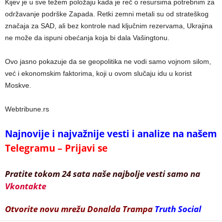
Kijev je u sve težem položaju kada je reč o resursima potrebnim za
održavanje podrške Zapada. Retki zemni metali su od strateškog
značaja za SAD, ali bez kontrole nad ključnim rezervama, Ukrajina
ne može da ispuni obećanja koja bi dala Vašingtonu.
Ovo jasno pokazuje da se geopolitika ne vodi samo vojnom silom,
već i ekonomskim faktorima, koji u ovom slučaju idu u korist
Moskve.
Webtribune.rs
Najnovije i najvažnije vesti i analize na našem
Telegramu – Prijavi se
Pratite tokom 24 sata naše najbolje vesti samo na
Vkontakte
Otvorite novu mrežu Donalda Trampa
Truth Social