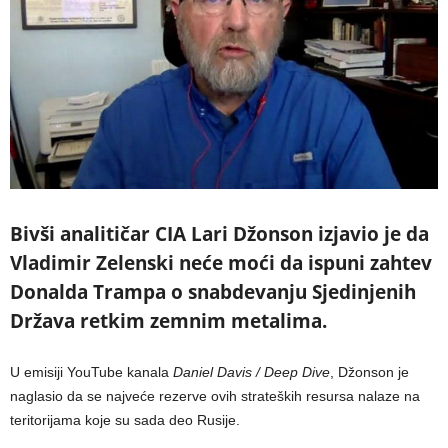
Bivši analitičar CIA Lari Džonson izjavio je da
Vladimir Zelenski neće moći da ispuni zahtev
Donalda Trampa o snabdevanju Sjedinjenih
Država retkim zemnim metalima.
U emisiji YouTube kanala
Daniel Davis / Deep Dive
, Džonson je
naglasio da se najveće rezerve ovih strateških resursa nalaze na
teritorijama koje su sada deo Rusije.