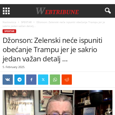
Naslovnica
SPEKTAR
Džonson: Zelenski neće ispuniti obećanje Trampu jer je
sakrio jedan važan detalj...
SPEKTAR
Džonson: Zelenski neće ispuniti
obećanje Trampu jer je sakrio
jedan važan detalj …
5. February 2025.