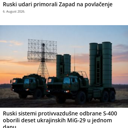
Ruski udari primorali Zapad na povlačenje
6. August 2026.
Ruski sistemi protivvazdušne odbrane S-400
oborili deset ukrajinskih MiG-29 u jednom
danu