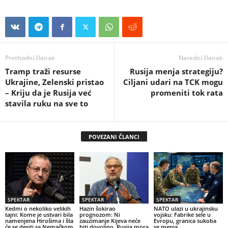
Prethodni članak
Naredni članak
Tramp traži resurse
Rusija menja strategiju?
Ukrajine, Zelenski pristao
Ciljani udari na TCK mogu
– Kriju da je Rusija već
promeniti tok rata
stavila ruku na sve to
POVEZANI ČLANCI
SPEKTAR
SPEKTAR
SPEKTAR
Kedmi o nekoliko velikih
Hazin šokirao
NATO ulazi u ukrajinsku
tajni: Kome je ustvari bila
prognozom: Ni
vojsku: Fabrike sele u
namenjena Hirošima i šta
zauzimanje Kijeva neće
Evropu, granica sukoba
će se desiti sa Nemačkom
biti dovoljno, Rusija mora
se menja