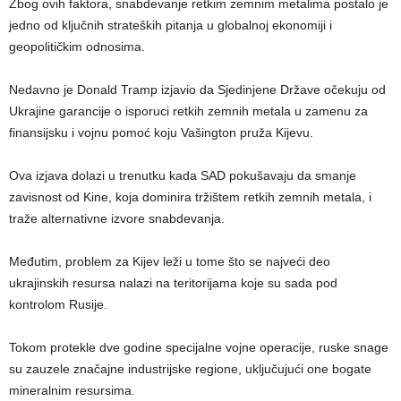
Zbog ovih faktora, snabdevanje retkim zemnim metalima postalo je
jedno od ključnih strateških pitanja u globalnoj ekonomiji i
geopolitičkim odnosima.
Nedavno je Donald Tramp izjavio da Sjedinjene Države očekuju od
Ukrajine garancije o isporuci retkih zemnih metala u zamenu za
finansijsku i vojnu pomoć koju Vašington pruža Kijevu.
Ova izjava dolazi u trenutku kada SAD pokušavaju da smanje
zavisnost od Kine, koja dominira tržištem retkih zemnih metala, i
traže alternativne izvore snabdevanja.
Međutim, problem za Kijev leži u tome što se najveći deo
ukrajinskih resursa nalazi na teritorijama koje su sada pod
kontrolom Rusije.
Tokom protekle dve godine specijalne vojne operacije, ruske snage
su zauzele značajne industrijske regione, uključujući one bogate
mineralnim resursima.