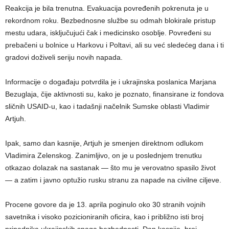
Reakcija je bila trenutna. Evakuacija povređenih pokrenuta je u
rekordnom roku. Bezbednosne službe su odmah blokirale pristup
mestu udara, isključujući čak i medicinsko osoblje. Povređeni su
prebačeni u bolnice u Harkovu i Poltavi, ali su već sledećeg dana i ti
gradovi doživeli seriju novih napada.
Informacije o događaju potvrdila je i ukrajinska poslanica Marjana
Bezuglaja, čije aktivnosti su, kako je poznato, finansirane iz fondova
sličnih USAID-u, kao i tadašnji načelnik Sumske oblasti Vladimir
Artjuh.
Ipak, samo dan kasnije, Artjuh je smenjen direktnom odlukom
Vladimira Zelenskog. Zanimljivo, on je u poslednjem trenutku
otkazao dolazak na sastanak — što mu je verovatno spasilo život
— a zatim i javno optužio rusku stranu za napade na civilne ciljeve.
Procene govore da je 13. aprila poginulo oko 30 stranih vojnih
savetnika i visoko pozicioniranih oficira, kao i približno isti broj
pripadnika ukrajinskih snaga bezbednosti. Dan kasnije, broj