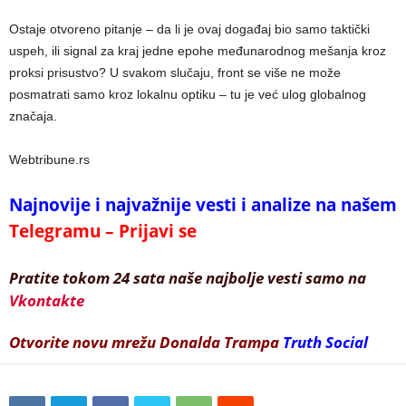
Ostaje otvoreno pitanje – da li je ovaj događaj bio samo taktički
uspeh, ili signal za kraj jedne epohe međunarodnog mešanja kroz
proksi prisustvo? U svakom slučaju, front se više ne može
posmatrati samo kroz lokalnu optiku – tu je već ulog globalnog
značaja.
Webtribune.rs
Najnovije i najvažnije vesti i analize na našem
Telegramu – Prijavi se
Pratite tokom 24 sata naše najbolje vesti samo na
Vkontakte
Otvorite novu mrežu Donalda Trampa
Truth Social