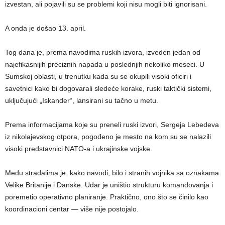
izvestan, ali pojavili su se problemi koji nisu mogli biti ignorisani.
A onda je došao 13. april.
Tog dana je, prema navodima ruskih izvora, izveden jedan od
najefikasnijih preciznih napada u poslednjih nekoliko meseci. U
Sumskoj oblasti, u trenutku kada su se okupili visoki oficiri i
savetnici kako bi dogovarali sledeće korake, ruski taktički sistemi,
uključujući „Iskander“, lansirani su tačno u metu.
Prema informacijama koje su preneli ruski izvori, Sergeja Lebedeva
iz nikolajevskog otpora, pogođeno je mesto na kom su se nalazili
visoki predstavnici NATO-a i ukrajinske vojske.
Među stradalima je, kako navodi, bilo i stranih vojnika sa oznakama
Velike Britanije i Danske. Udar je uništio strukturu komandovanja i
poremetio operativno planiranje. Praktično, ono što se činilo kao
koordinacioni centar — više nije postojalo.