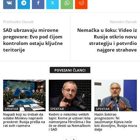
Prethodni članak
Naredni članak
SAD ubrzavaju mirovne
Nemačka u šoku: Video iz
pregovore: Evo pod čijom
Rusije otkrio novu
kontrolom ostaju ključne
strategiju i potvrdio
teritorije
najgore strahove
POVEZANI ČLANCI
SPEKTAR
SPEKTAR
SPEKTAR
Napadi koji su trebali da
Kedmi o nekoliko velikih
Hazin šokirao
oslabe Moskvu napravili
tajni: Kome je ustvari bila
prognozom: Ni
preokret: Rusija prešla na
namenjena Hirošima i šta
zauzimanje Kijeva neće
rat svih razmera
će se desiti sa Nemačkom
biti dovoljno, Rusija mora
i SAD
dalje