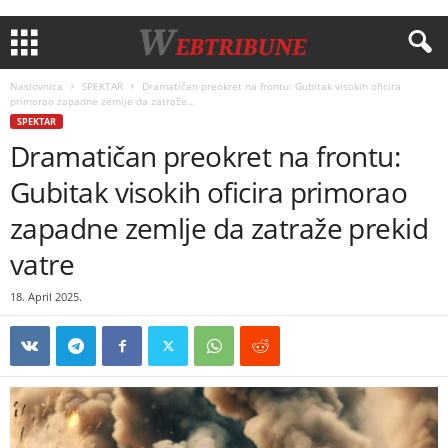
Naslovnica
SPEKTAR
Dramatičan preokret na frontu: Gubitak visokih oficira
primorao zapadne zemlje da zatraže...
SPEKTAR
Dramatičan preokret na frontu:
Gubitak visokih oficira primorao
zapadne zemlje da zatraže prekid
vatre
18. April 2025.