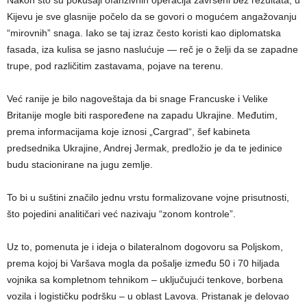
Kijevu je sve glasnije počelo da se govori o mogućem angažovanju
“mirovnih” snaga. Iako se taj izraz često koristi kao diplomatska
fasada, iza kulisa se jasno naslućuje — reč je o želji da se zapadne
trupe, pod različitim zastavama, pojave na terenu.
Već ranije je bilo nagoveštaja da bi snage Francuske i Velike
Britanije mogle biti raspoređene na zapadu Ukrajine. Međutim,
prema informacijama koje iznosi „Cargrad“, šef kabineta
predsednika Ukrajine, Andrej Jermak, predložio je da te jedinice
budu stacionirane na jugu zemlje.
To bi u suštini značilo jednu vrstu formalizovane vojne prisutnosti,
što pojedini analitičari već nazivaju “zonom kontrole”.
Uz to, pomenuta je i ideja o bilateralnom dogovoru sa Poljskom,
prema kojoj bi Varšava mogla da pošalje između 50 i 70 hiljada
vojnika sa kompletnom tehnikom – uključujući tenkove, borbena
vozila i logističku podršku – u oblast Lavova. Pristanak je delovao