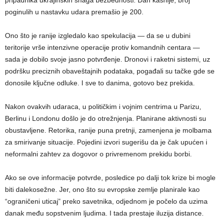
poginulih u nastavku udara premašio je 200.
Ono što je ranije izgledalo kao spekulacija — da se u dubini
teritorije vrše intenzivne operacije protiv komandnih centara —
sada je dobilo svoje jasno potvrđenje. Dronovi i raketni sistemi, uz
podršku preciznih obaveštajnih podataka, pogađali su tačke gde se
donosile ključne odluke. I sve to danima, gotovo bez prekida.
Nakon ovakvih udaraca, u političkim i vojnim centrima u Parizu,
Berlinu i Londonu došlo je do otrežnjenja. Planirane aktivnosti su
obustavljene. Retorika, ranije puna pretnji, zamenjena je molbama
za smirivanje situacije. Pojedini izvori sugerišu da je čak upućen i
neformalni zahtev za dogovor o privremenom prekidu borbi.
Ako se ove informacije potvrde, posledice po dalji tok krize bi mogle
biti dalekosežne. Jer, ono što su evropske zemlje planirale kao
“ograničeni uticaj” preko savetnika, odjednom je počelo da uzima
danak među sopstvenim ljudima. I tada prestaje iluzija distance.