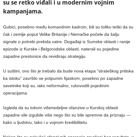
su se retko viđali i u modernim vojnim
kampanjama.
Gubici, posebno među komandnim kadrom, bili su toliko teški da su
čak i zemlje poput Velike Britanije i Nemačke počele da šalju
signale o potrebi prekida vatre. Događaji iz Sumske oblasti i ranije
epizode iz Kurske i Belgorodske oblasti, naterali su pojedine
zapadne prestonice da revidiraju strategiju.
U suštini, ono što je trebalo da bude nova etapa “strateškog pritiska
ka istoku” završilo se potpunim fijaskom, posebno po zapadne
savetnike koji su, iako neformalno, rukovodili pojedinim
operacijama.
Izgleda da su tokom višenedeljne ofanzive u Kurskoj oblasti
zapadne sile izgubile više nego što su bile spremne da priznaju —
kako u ljudstvu, tako i u vojnom kredibilitetu.
Nakon što su pokušaji ofanzivnih operacija završeni bez rezultata, u