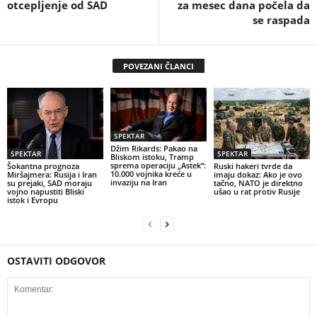
otcepljenje od SAD
za mesec dana počela da
se raspada
POVEZANI ČLANCI
SPEKTAR
Džim Rikards: Pakao na
SPEKTAR
SPEKTAR
Bliskom istoku, Tramp
sprema operaciju „Astek“:
Šokantna prognoza
Ruski hakeri tvrde da
10.000 vojnika kreće u
Miršajmera: Rusija i Iran
imaju dokaz: Ako je ovo
invaziju na Iran
su prejaki, SAD moraju
tačno, NATO je direktno
vojno napustiti Bliski
ušao u rat protiv Rusije
istok i Evropu
OSTAVITI ODGOVOR