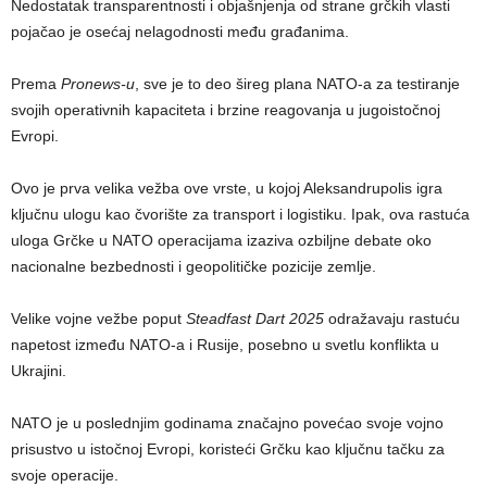
Nedostatak transparentnosti i objašnjenja od strane grčkih vlasti
pojačao je osećaj nelagodnosti među građanima.
Prema
Pronews-u
, sve je to deo šireg plana NATO-a za testiranje
svojih operativnih kapaciteta i brzine reagovanja u jugoistočnoj
Evropi.
Ovo je prva velika vežba ove vrste, u kojoj Aleksandrupolis igra
ključnu ulogu kao čvorište za transport i logistiku. Ipak, ova rastuća
uloga Grčke u NATO operacijama izaziva ozbiljne debate oko
nacionalne bezbednosti i geopolitičke pozicije zemlje.
Velike vojne vežbe poput
Steadfast Dart 2025
odražavaju rastuću
napetost između NATO-a i Rusije, posebno u svetlu konflikta u
Ukrajini.
NATO je u poslednjim godinama značajno povećao svoje vojno
prisustvo u istočnoj Evropi, koristeći Grčku kao ključnu tačku za
svoje operacije.