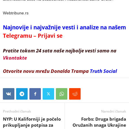
Webtribune.rs
Najnovije i najvažnije vesti i analize na našem
Telegramu – Prijavi se
Pratite tokom 24 sata naše najbolje vesti samo na
Vkontakte
Otvorite novu mrežu Donalda Trampa
Truth Social
Prethodni članak
Naredni članak
NYP: U Kaliforniji je počelo
Forbs: Druga brigada
prikupljanje potpisa za
Oružanih snaga Ukrajine