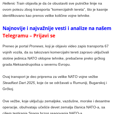
Hellenic Train
objavila je da će obustaviti sve putničke linije na
ovom potezu zbog transporta “komercijalnih tereta”, što je kasnije
identifikovano kao prenos velike količine vojne tehnike.
Najnovije i najvažnije vesti i analize na našem
Telegramu – Prijavi se
Preneo je portal
Pronews
, koji je objavio video zapis transporta 67
vojnih vozila, da su takozvani komercijalni tereti zapravo uključivali
stotine jedinica NATO oklopne tehnike, prebačene preko grčkog
grada Aleksandrupolisa u severnu Evropu.
Ovaj transport je deo priprema za velike NATO vojne vežbe
Steadfast Dart 2025
, koje će se održavati u Rumuniji, Bugarskoj i
Grčkoj.
Ove vežbe, koje uključuju zemaljske, vazdušne, morske i desantne
operacije, obuhvataju učešće devet zemalja članica NATO-a, sa
ciljem testiranja Snaga brzog reagovanja NATO-a.