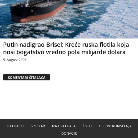
Putin nadigrao Brisel: Kreće ruska flotila koja
nosi bogatstvo vredno pola milijarde dolara
5. August 2026.
KOMENTARI ČITALACA
U FOKUSU
SPEKTAR
IZA OGLEDALA
ŽIVOT
USLOVI KORIŠĆENJA
DONACIJE