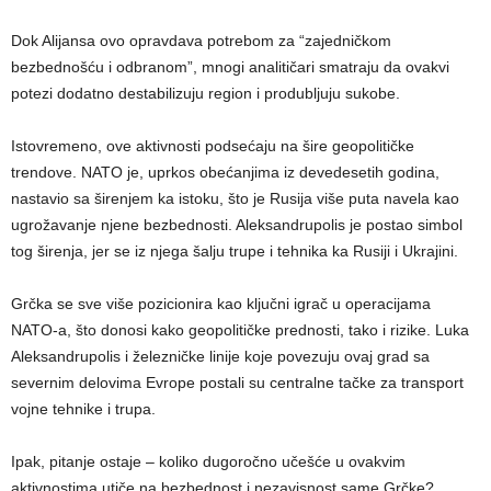
Dok Alijansa ovo opravdava potrebom za “zajedničkom
bezbednošću i odbranom”, mnogi analitičari smatraju da ovakvi
potezi dodatno destabilizuju region i produbljuju sukobe.
Istovremeno, ove aktivnosti podsećaju na šire geopolitičke
trendove. NATO je, uprkos obećanjima iz devedesetih godina,
nastavio sa širenjem ka istoku, što je Rusija više puta navela kao
ugrožavanje njene bezbednosti. Aleksandrupolis je postao simbol
tog širenja, jer se iz njega šalju trupe i tehnika ka Rusiji i Ukrajini.
Grčka se sve više pozicionira kao ključni igrač u operacijama
NATO-a, što donosi kako geopolitičke prednosti, tako i rizike. Luka
Aleksandrupolis i železničke linije koje povezuju ovaj grad sa
severnim delovima Evrope postali su centralne tačke za transport
vojne tehnike i trupa.
Ipak, pitanje ostaje – koliko dugoročno učešće u ovakvim
aktivnostima utiče na bezbednost i nezavisnost same Grčke?