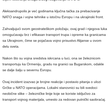
Aleksandrupolis je već godinama ključna tačka za prebacivanje
NATO snaga i vojne tehnike u istočnu Evropu i na ukrajinski front.
Zahvaljujući svom geostrateškom položaju, ovaj grad i njegova luka
omogućavaju brz i efikasan transport trupa i opreme ka granicama
sa Ukrajinom, čime se pojačava vojno prisustvo Alijanse u ovom
delu sveta.
Nakon što su vojna sredstva iskrcana u luci, ona se železnicom
transportuju ka Ormeniju, gradu na granici sa Bugarskom, odakle
se dalje šalju u severnu Evropu.
Ovaj incident izazvao je brojne reakcije i postavio pitanja o ulozi
Grčke u NATO operacijama. Lokalni stanovnici su bili svedoci
neobične slike – železničke linije koje se koriste isključivo za
transport vojnog materijala, umesto za redovan putnički saobraćaj.