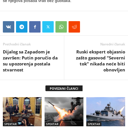
se njegova posada vrati bez gubitaka.
Prethodni članak
Naredni članak
Dijalog sa Zapadom je
Ruski ekspert objasnio
završen: Putin poručio da
zašto gasovod “Severni
su upozorenja postala
tok” nikada neće biti
stvarnost
obnovljen
POVEZANI ČLANCI
SPEKTAR
SPEKTAR
SPEKTAR