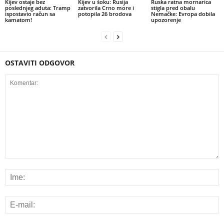
Kijev ostaje bez
Kijev u šoku: Rusija
Ruska ratna mornarica
poslednjeg aduta: Tramp
zatvorila Crno more i
stigla pred obalu
ispostavio račun sa
potopila 26 brodova
Nemačke: Evropa dobila
kamatom!
upozorenje
OSTAVITI ODGOVOR