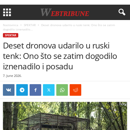
Naslovnica
SPEKTAR
Deset dronova udarilo u ruski tenk: Ono što se zatim
dogodilo iznenadilo...
SPEKTAR
Deset dronova udarilo u ruski
tenk: Ono što se zatim dogodilo
iznenadilo i posadu
7. June 2026.