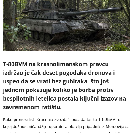
T-80BVM na krasnolimanskom pravcu
izdržao je čak deset pogodaka dronova i
uspeo da se vrati bez gubitaka, što još
jednom pokazuje koliko je borba protiv
bespilotnih letelica postala ključni izazov na
savremenom ratištu.
Kako prenosi list „Krasnaja zvezda“, posada tenka T-80BVM, u
kojoj dužnost nišandžije-operatera obavlja pripadnik iz Mordovije sa