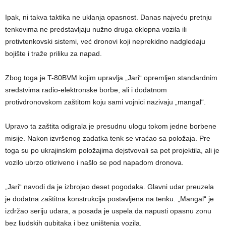
Ipak, ni takva taktika ne uklanja opasnost. Danas najveću pretnju
tenkovima ne predstavljaju nužno druga oklopna vozila ili
protivtenkovski sistemi, već dronovi koji neprekidno nadgledaju
bojište i traže priliku za napad.
Zbog toga je T-80BVM kojim upravlja „Jari“ opremljen standardnim
sredstvima radio-elektronske borbe, ali i dodatnom
protivdronovskom zaštitom koju sami vojnici nazivaju „mangal“.
Upravo ta zaštita odigrala je presudnu ulogu tokom jedne borbene
misije. Nakon izvršenog zadatka tenk se vraćao sa položaja. Pre
toga su po ukrajinskim položajima dejstvovali sa pet projektila, ali je
vozilo ubrzo otkriveno i našlo se pod napadom dronova.
„Jari“ navodi da je izbrojao deset pogodaka. Glavni udar preuzela
je dodatna zaštitna konstrukcija postavljena na tenku. „Mangal“ je
izdržao seriju udara, a posada je uspela da napusti opasnu zonu
bez ljudskih gubitaka i bez uništenja vozila.