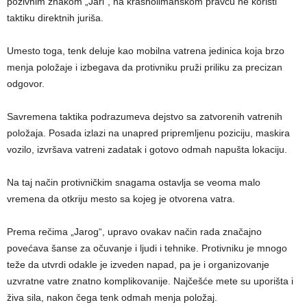
pozivnim znakom „Jari“, na krasnolimanskom pravcu ne koristi
taktiku direktnih juriša.
Umesto toga, tenk deluje kao mobilna vatrena jedinica koja brzo
menja položaje i izbegava da protivniku pruži priliku za precizan
odgovor.
Savremena taktika podrazumeva dejstvo sa zatvorenih vatrenih
položaja. Posada izlazi na unapred pripremljenu poziciju, maskira
vozilo, izvršava vatreni zadatak i gotovo odmah napušta lokaciju.
Na taj način protivničkim snagama ostavlja se veoma malo
vremena da otkriju mesto sa kojeg je otvorena vatra.
Prema rečima „Jarog“, upravo ovakav način rada značajno
povećava šanse za očuvanje i ljudi i tehnike. Protivniku je mnogo
teže da utvrdi odakle je izveden napad, pa je i organizovanje
uzvratne vatre znatno komplikovanije. Najčešće mete su uporišta i
živa sila, nakon čega tenk odmah menja položaj.