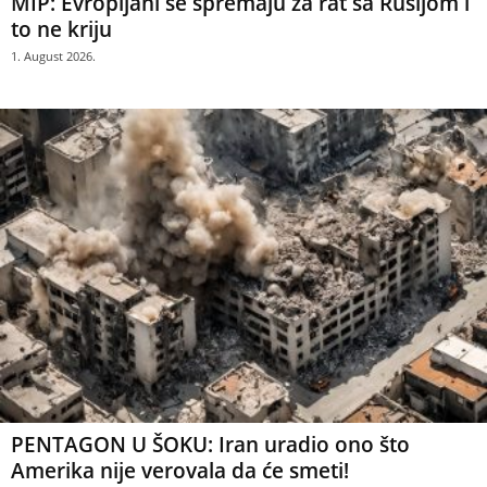
MIP: Evropljani se spremaju za rat sa Rusijom i
to ne kriju
1. August 2026.
PENTAGON U ŠOKU: Iran uradio ono što
Amerika nije verovala da će smeti!