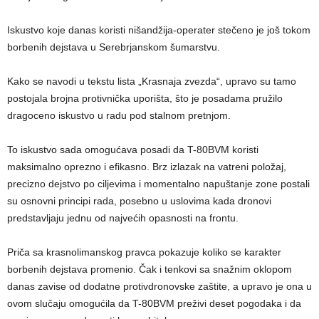
Iskustvo koje danas koristi nišandžija-operater stečeno je još tokom
borbenih dejstava u Serebrjanskom šumarstvu.
Kako se navodi u tekstu lista „Krasnaja zvezda“, upravo su tamo
postojala brojna protivnička uporišta, što je posadama pružilo
dragoceno iskustvo u radu pod stalnom pretnjom.
To iskustvo sada omogućava posadi da T-80BVM koristi
maksimalno oprezno i efikasno. Brz izlazak na vatreni položaj,
precizno dejstvo po ciljevima i momentalno napuštanje zone postali
su osnovni principi rada, posebno u uslovima kada dronovi
predstavljaju jednu od najvećih opasnosti na frontu.
Priča sa krasnolimanskog pravca pokazuje koliko se karakter
borbenih dejstava promenio. Čak i tenkovi sa snažnim oklopom
danas zavise od dodatne protivdronovske zaštite, a upravo je ona u
ovom slučaju omogućila da T-80BVM preživi deset pogodaka i da