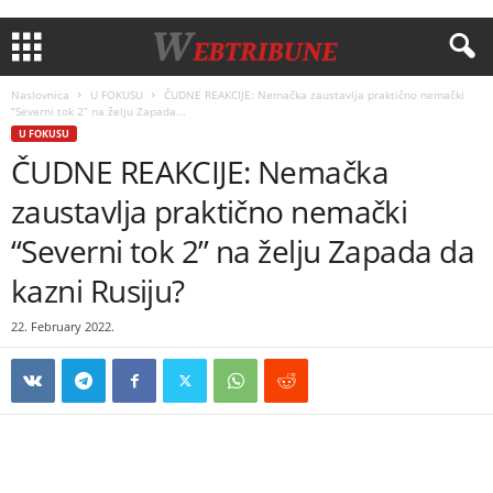
Naslovnica
U FOKUSU
ČUDNE REAKCIJE: Nemačka zaustavlja praktično nemački
“Severni tok 2” na želju Zapada...
U FOKUSU
ČUDNE REAKCIJE: Nemačka
zaustavlja praktično nemački
“Severni tok 2” na želju Zapada da
kazni Rusiju?
22. February 2022.