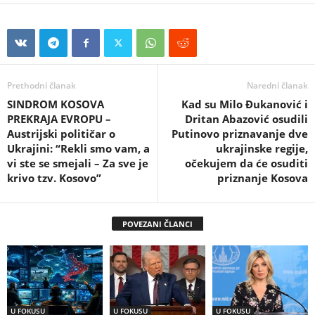
Prethodni članak
Naredni članak
SINDROM KOSOVA
Kad su Milo Đukanović i
PREKRAJA EVROPU –
Dritan Abazović osudili
Austrijski političar o
Putinovo priznavanje dve
Ukrajini: “Rekli smo vam, a
ukrajinske regije,
vi ste se smejali – Za sve je
očekujem da će osuditi
krivo tzv. Kosovo”
priznanje Kosova
POVEZANI ČLANCI
U FOKUSU
U FOKUSU
U FOKUSU