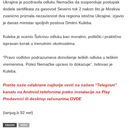
Ukrajina je pozdravila odluku Nemačke da suspenduje postupak
dodele sertifikata za gasovod Severni tok 2 nakon što je Moskva
zvanicno priznala nezavisnost dva regiona istočne Ukrajine, izjavio
je danas ministar spoljnih poslova Dmitro Kuleba.
Kuleba je ocenio Šolcovu odluku kao moralno, politički i praktično
ispravan korak u trenutnim okolnostima.
“Pravo vođstvo podrazumeva donošenje teških odluka u teškim
vremenima. Potez Nemačke upravo to dokazuje”, tvitovao je
Kuleba.
Pratite naše odabrane najbolje vesti na našem “Telegram”
kanalu na Android telefonima preko instalacije na Play
Prodavnici ili desktop računarima
OVDE
(tanjug,b.92.net)
TAGOVI
VESTI