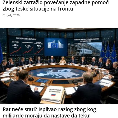
Zelenski zatražio povećanje zapadne pomoći
zbog teške situacije na frontu
31. July 2026.
Rat neće stati? Isplivao razlog zbog kog
milijarde moraju da nastave da teku!