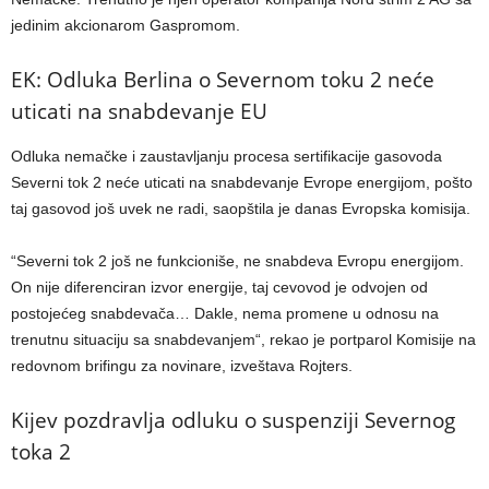
jedinim akcionarom Gaspromom.
EK: Odluka Berlina o Severnom toku 2 neće
uticati na snabdevanje EU
Odluka nemačke i zaustavljanju procesa sertifikacije gasovoda
Severni tok 2 neće uticati na snabdevanje Evrope energijom, pošto
taj gasovod još uvek ne radi, saopštila je danas Evropska komisija.
“Severni tok 2 još ne funkcioniše, ne snabdeva Evropu energijom.
On nije diferenciran izvor energije, taj cevovod je odvojen od
postojećeg snabdevača… Dakle, nema promene u odnosu na
trenutnu situaciju sa snabdevanjem“, rekao je portparol Komisije na
redovnom brifingu za novinare, izveštava Rojters.
Kijev pozdravlja odluku o suspenziji Severnog
toka 2