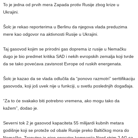
To je jedna od prvih mera Zapada protiv Rusije zbog krize u
Ukrajini.
Šolc je rekao reporterima u Berlinu da njegova vlada preduzima
mere kao odgovor na aktivnosti Rusije u Ukrajini.
Taj gasovod kojim se prirodni gas doprema iz rusije u Nemačku
dugo je bio predmet kritika SAD i nekih evropskih zemalja koji tvrde
da se tako povećava zavisnost Evrope od ruskih energenata.
Šolc je kazao da se vlada odlučila da “ponovo razmotri” serttifikaciju
gasovoda, koji još uvek nije u funkciji, u svetlu poslednjih događaja.
“Za to će svakako biti potrebno vremena, ako mogu tako da
kažem”, dodao je.
Severni tok 2 je gasovod kapaciteta 55 milijardi kubnih metara
godišnje koji se proteže od obale Rusije preko Baltičkog mora do
Nemačke. Trenutno je njen operator kompanija Nord strim 2 AG sa