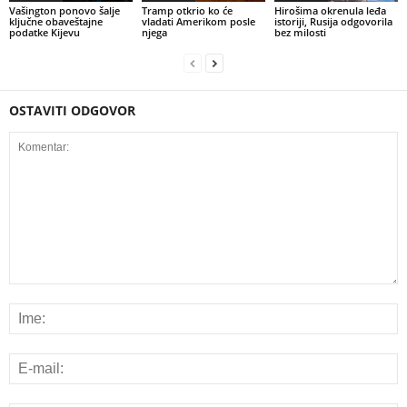
Vašington ponovo šalje
Tramp otkrio ko će
Hirošima okrenula leđa
ključne obaveštajne
vladati Amerikom posle
istoriji, Rusija odgovorila
podatke Kijevu
njega
bez milosti
OSTAVITI ODGOVOR