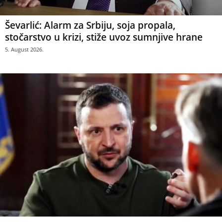
Ševarlić: Alarm za Srbiju, soja propala,
stočarstvo u krizi, stiže uvoz sumnjive hrane
5. August 2026.