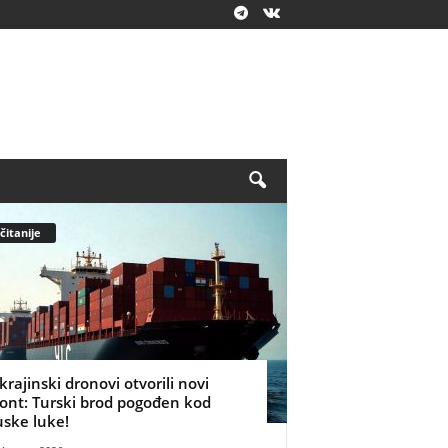
čitanije
krajinski dronovi otvorili novi
ront: Turski brod pogođen kod
uske luke!