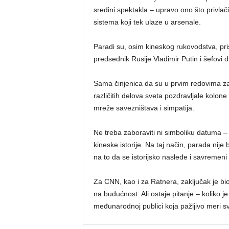
sredini spektakla – upravo ono što privla
sistema koji tek ulaze u arsenale.
Paradi su, osim kineskog rukovodstva, prisu
predsednik Rusije Vladimir Putin i šefovi d
Sama činjenica da su u prvim redovima zaje
različitih delova sveta pozdravljale kolone 
mreže savezništava i simpatija.
Ne treba zaboraviti ni simboliku datuma –
kineske istorije. Na taj način, parada nij
na to da se istorijsko nasleđe i savremeni i
Za CNN, kao i za Ratnera, zaključak je bio 
na budućnost. Ali ostaje pitanje – koliko
međunarodnoj publici koja pažljivo meri sv