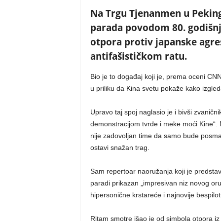
Na Trgu Tjenanmen u Peking
parada povodom 80. godišn
otpora protiv japanske agre
antifašističkom ratu.
Bio je to događaj koji je, prema oceni CNN-
u priliku da Kina svetu pokaže kako izgleda
Upravo taj spoj naglasio je i bivši zvani
demonstracijom tvrde i meke moći Kine“. N
nije zadovoljan time da samo bude posmatr
ostavi snažan trag.
Sam repertoar naoružanja koji je predstav
paradi prikazan „impresivan niz novog oružj
hipersonične krstareće i najnovije bespilo
Ritam smotre išao je od simbola otpora iz