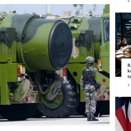
4.
R
k
t
3.