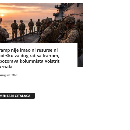
ramp nije imao ni resurse ni
odršku za dug rat sa Iranom,
pozorava kolumnista Volstrit
urnala
 August 2026.
MENTARI ČITALACA