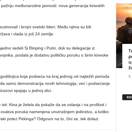
či pažnju međunarodne javnosti: nova generacija kineskih
stvovali i brojni svetski lideri. Među njima su bili
ržava i vlada iz još 24 zemlje.
dno sedeli Si Đinping i Putin, dok su delegacije iz
T
vojnika, poslala je dodatnu političku poruku o širini kineske
p
u
ž
 godišnjica koja podseća na kraj jednog od najtežih perioda
5.
e bila samo demonstracija novih tehnologija, već i podsećanje
zazovi spajaju u jednoj slici.
KO
isti: Kina je želela da pokaže da se oslanja i na prošlost i
 je ovakva poruka namenjena unutrašnjem jedinstvu, a koliko
aki potez Pekinga? Odgovor na to, čini se, tek dolazi.