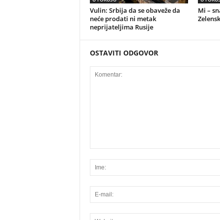
Vulin: Srbija da se obaveže da
Mi – s
neće prodati ni metak
Zelensk
neprijateljima Rusije
OSTAVITI ODGOVOR