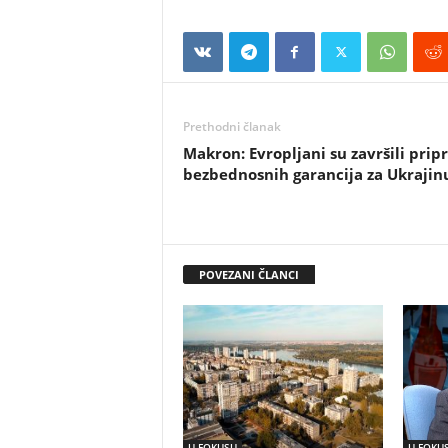
Prethodni članak
Makron: Evropljani su završili pri
bezbednosnih garancija za Ukrajin
POVEZANI ČLANCI
U FOKUSU
U FOKU