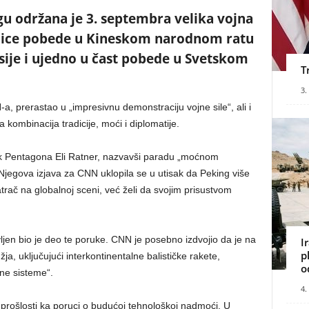
u održana je 3. septembra velika vojna
jice pobede u Kineskom narodnom ratu
sije i ujedno u čast pobede u Svetskom
T
3.
a, prerastao u „impresivnu demonstraciju vojne sile“, ali i
 kombinacija tradicije, moći i diplomatije.
čnik Pentagona Eli Ratner, nazvavši paradu „moćnom
jegova izjava za CNN uklopila se u utisak da Peking više
ač na globalnoj sceni, već želi da svojim prisustvom
ljen bio je deo te poruke. CNN je posebno izdvojio da je na
I
p
a, uključujući interkontinentalne balističke rakete,
o
tne sisteme“.
4.
 prošlosti ka poruci o budućoj tehnološkoj nadmoći. U