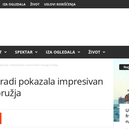
IZA OGLEDALA
ŽIVOT
USLOVI KORIŠĆENJA
T
SPEKTAR
IZA OGLEDALA
ŽIVOT
kazala impresivan asortiman novog oružja
Naj
aradi pokazala impresivan
ružja
U
f
r