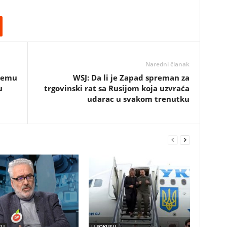
Naredni članak
premu
WSJ: Da li je Zapad spreman za
u
trgovinski rat sa Rusijom koja uzvraća
udarac u svakom trenutku
SU
U FOKUSU