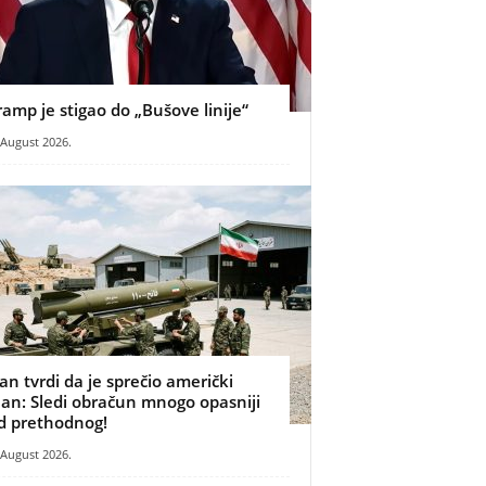
ramp je stigao do „Bušove linije“
 August 2026.
ran tvrdi da je sprečio američki
lan: Sledi obračun mnogo opasniji
d prethodnog!
 August 2026.