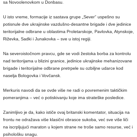
sa Novoolenovkom u Donbasu.
U isto vreme, formacije iz sastava grupe „Sever“ uspešno su
potisnule dve ukrajinske vazdušno-desantne brigade i dve jedinice
teritorijalne odbrane u oblastima Proletarskoje, Pavlovka, Atynskoje,
Riževka, Sadki i Junakovka – sve u istoj regiji.
Na severoistočnom pravcu, gde se vodi žestoka borba za kontrolu
nad teritorijama u blizini granice, jedinice ukrajinske mehanizovane
brigade i teritorijalne odbrane pretrpele su ozbiljne udarce kod
naselja Bologovka i Vovčansk.
Merkuris navodi da se ovde više ne radi o povremenim taktičkim
pomeranjima – već o potiskivanju koje ima strateške posledice.
Zanimljivo je da, kako ističe ovaj britanski komentator, situacija na
frontu ne odražava više klasični obrasce sukoba, već sve više liči
na iscrpljujući maraton u kojem strane ne troše samo resurse, već i
psihološku snagu.