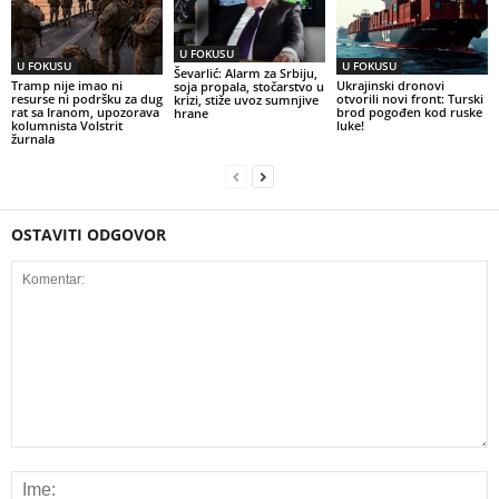
U FOKUSU
U FOKUSU
U FOKUSU
Ševarlić: Alarm za Srbiju,
Tramp nije imao ni
Ukrajinski dronovi
soja propala, stočarstvo u
resurse ni podršku za dug
otvorili novi front: Turski
krizi, stiže uvoz sumnjive
rat sa Iranom, upozorava
brod pogođen kod ruske
hrane
kolumnista Volstrit
luke!
žurnala
OSTAVITI ODGOVOR