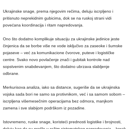
Ukrajinske snage, prema njegovim rečima, deluju iscrpljeno i
pritisnuto neprekidnim gubicima, dok se na ruskoj strani vidi
povećana koordinacija i ritam napredovanja.
Ono što dodatno komplikuje situaciju za ukrajinske jedinice jeste
činjenica da se borbe više ne vode isključivo za zaseoke i šumske
pojaseve – već za komunikacione čvorove, puteve i logističke
centre. Svako novo povlačenje znači i gubitak kontrole nad
sopstvenim snabdevanjem, što dodatno ubrzava slabljenje
odbrane.
Merkurisova analiza, iako sa distance, sugeriše da se ukrajinska
vojska sada bori ne samo sa protivnikom, već i sa samom sobom –
iscrpljena višemesečnim operacijama bez odmora, manjkom
zamena i sve slabijom podrškom iz pozadine.
Istovremeno, ruske snage, koristeći prednosti logistike i brojnosti,
deluju kao da su prešle u režim sistematskog napredovanja – korak