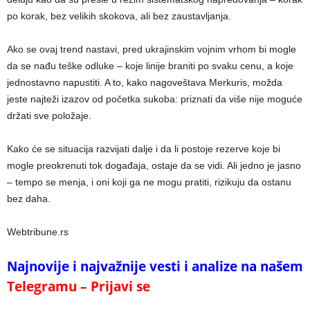
po korak, bez velikih skokova, ali bez zaustavljanja.
Ako se ovaj trend nastavi, pred ukrajinskim vojnim vrhom bi mogle
da se nađu teške odluke – koje linije braniti po svaku cenu, a koje
jednostavno napustiti. A to, kako nagoveštava Merkuris, možda
jeste najteži izazov od početka sukoba: priznati da više nije moguće
držati sve položaje.
Kako će se situacija razvijati dalje i da li postoje rezerve koje bi
mogle preokrenuti tok događaja, ostaje da se vidi. Ali jedno je jasno
– tempo se menja, i oni koji ga ne mogu pratiti, rizikuju da ostanu
bez daha.
Webtribune.rs
Najnovije i najvažnije vesti i analize na našem
Telegramu – Prijavi se