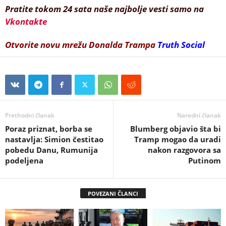
Pratite tokom 24 sata naše najbolje vesti samo na
Vkontakte
Otvorite novu mrežu Donalda Trampa
Truth Social
Prethodni članak
Naredni članak
Poraz priznat, borba se
Blumberg objavio šta bi
nastavlja: Simion čestitao
Tramp mogao da uradi
pobedu Danu, Rumunija
nakon razgovora sa
podeljena
Putinom
POVEZANI ČLANCI