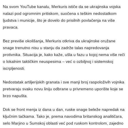
Na svom YouTube kanalu, Merkuris ističe da se ukrajinska vojska
nalazi pod ogromnim pritiskom, suočena s teškim nedostatkom
ljudstva i municije, što je dovelo do prisilnih povlačenja na više
pravaca.
Bez previše okolišanja, Merkuris otkriva da ukrajinske oružane
snage trenutno nisu u stanju da zadrže talas napredovanja
protivnika. Situacija je, kako kaže, ušla u fazu u kojoj nema više reči
o lokalnim taktičkim neuspesima – već o ozbiljnoj i sistemskoj
iscrpljenosti.
Nedostatak artiljerijskih granata i sve manji broj raspoloživih vojnika
pretvaraju svaku novu liniju odbrane u privremeno uporište koje se
brzo napušta.
Dok se front menja iz dana u dan, ruske snage beleže napredak na
ključnim tačkama. Tako je, prema navodima britanskog analitičara,
selo Marjino u Sumskoj oblasti već pod ruskom kontrolom, zajedno