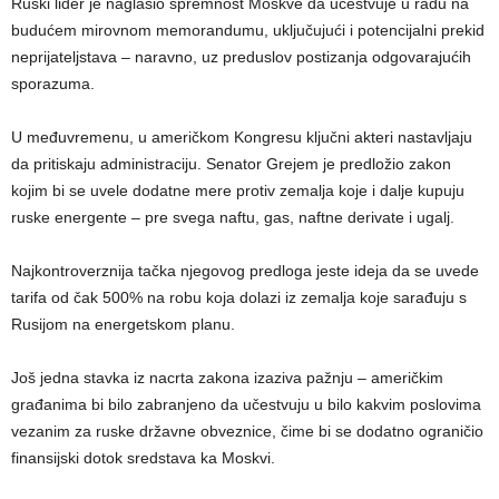
Ruski lider je naglasio spremnost Moskve da učestvuje u radu na
budućem mirovnom memorandumu, uključujući i potencijalni prekid
neprijateljstava – naravno, uz preduslov postizanja odgovarajućih
sporazuma.
U međuvremenu, u američkom Kongresu ključni akteri nastavljaju
da pritiskaju administraciju. Senator Grejem je predložio zakon
kojim bi se uvele dodatne mere protiv zemalja koje i dalje kupuju
ruske energente – pre svega naftu, gas, naftne derivate i ugalj.
Najkontroverznija tačka njegovog predloga jeste ideja da se uvede
tarifa od čak 500% na robu koja dolazi iz zemalja koje sarađuju s
Rusijom na energetskom planu.
Još jedna stavka iz nacrta zakona izaziva pažnju – američkim
građanima bi bilo zabranjeno da učestvuju u bilo kakvim poslovima
vezanim za ruske državne obveznice, čime bi se dodatno ograničio
finansijski dotok sredstava ka Moskvi.