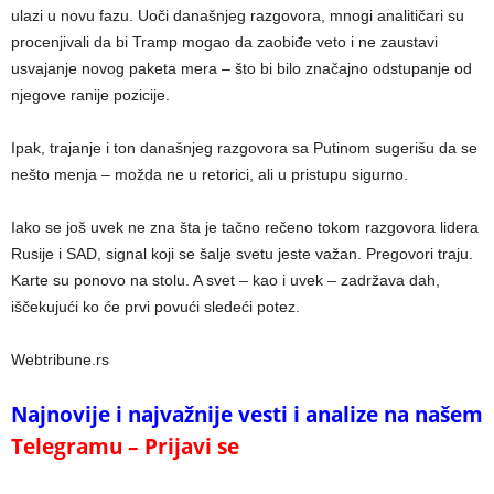
ulazi u novu fazu. Uoči današnjeg razgovora, mnogi analitičari su
procenjivali da bi Tramp mogao da zaobiđe veto i ne zaustavi
usvajanje novog paketa mera – što bi bilo značajno odstupanje od
njegove ranije pozicije.
Ipak, trajanje i ton današnjeg razgovora sa Putinom sugerišu da se
nešto menja – možda ne u retorici, ali u pristupu sigurno.
Iako se još uvek ne zna šta je tačno rečeno tokom razgovora lidera
Rusije i SAD, signal koji se šalje svetu jeste važan. Pregovori traju.
Karte su ponovo na stolu. A svet – kao i uvek – zadržava dah,
iščekujući ko će prvi povući sledeći potez.
Webtribune.rs
Najnovije i najvažnije vesti i analize na našem
Telegramu – Prijavi se