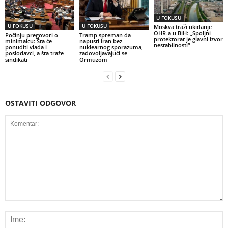
U FOKUSU
U FOKUSU
U FOKUSU
Moskva traži ukidanje
OHR-a u BiH: „Spoljni
Počinju pregovori o
Tramp spreman da
protektorat je glavni izvor
minimalcu: Šta će
napusti Iran bez
nestabilnosti“
ponuditi vlada i
nuklearnog sporazuma,
poslodavci, a šta traže
zadovoljavajući se
sindikati
Ormuzom
OSTAVITI ODGOVOR