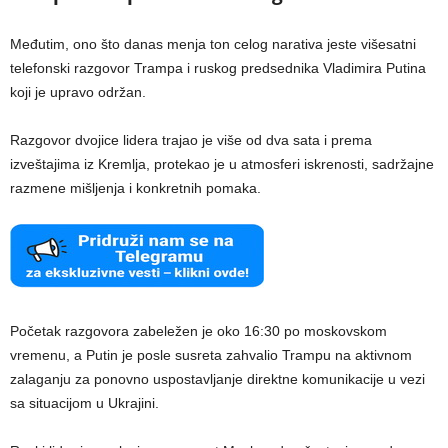
Međutim, ono što danas menja ton celog narativa jeste višesatni
telefonski razgovor Trampa i ruskog predsednika Vladimira Putina
koji je upravo održan.
Razgovor dvojice lidera trajao je više od dva sata i prema
izveštajima iz Kremlja, protekao je u atmosferi iskrenosti, sadržajne
razmene mišljenja i konkretnih pomaka.
Početak razgovora zabeležen je oko 16:30 po moskovskom
vremenu, a Putin je posle susreta zahvalio Trampu na aktivnom
zalaganju za ponovno uspostavljanje direktne komunikacije u vezi
sa situacijom u Ukrajini.