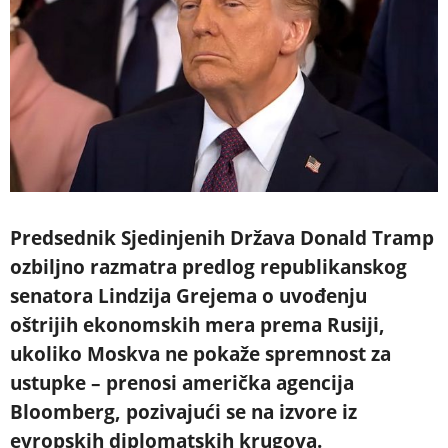
Predsednik Sjedinjenih Država Donald Tramp
ozbiljno razmatra predlog republikanskog
senatora Lindzija Grejema o uvođenju
oštrijih ekonomskih mera prema Rusiji,
ukoliko Moskva ne pokaže spremnost za
ustupke – prenosi američka agencija
Bloomberg, pozivajući se na izvore iz
evropskih diplomatskih krugova.