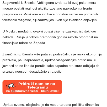
Sagovornici iz Brisela i Vašingtona tvrde da bi ovaj paket mera
mogao postati realnost ukoliko izostane napredak na frontu
pregovora sa Moskvom – što baca dodatnu senku na pomenuti
telefonski razgovor, čiji sadržaj još uvek nije zvanično objavljen.
U Moskvi, međutim, ovakvi potezi više ne izazivaju isti šok kao
nekada. Rusija je tokom prethodnih godina razvila otpornost na
finansijske udare sa Zapada.
Zvaničnici iz Kremlja više puta su podsećali da je ruska ekonomija
preživela, pa i napredovala, uprkos višegodišnjim pritiscima. U
javnosti se ne libe da poruče kako zapadne strukture odbijaju da
priznaju neuspeh dosadašnje strategije.
Uprkos svemu, očigledno je da međunarodna politička dinamika