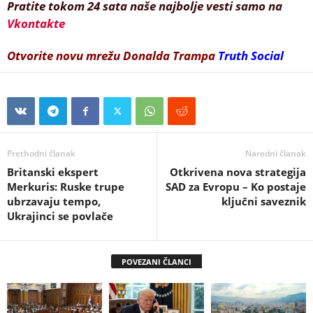
Pratite tokom 24 sata naše najbolje vesti samo na
Vkontakte
Otvorite novu mrežu Donalda Trampa
Truth Social
Prethodni članak
Naredni članak
Britanski ekspert
Otkrivena nova strategija
Merkuris: Ruske trupe
SAD za Evropu – Ko postaje
ubrzavaju tempo,
ključni saveznik
Ukrajinci se povlače
POVEZANI ČLANCI