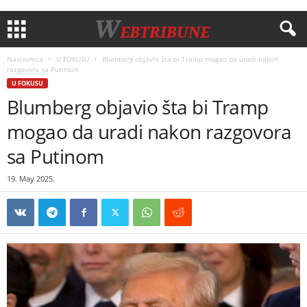
Naslovnica
U FOKUSU
Blumberg objavio šta bi Tramp mogao da uradi nakon
razgovora sa Putinom
U FOKUSU
Blumberg objavio šta bi Tramp
mogao da uradi nakon razgovora
sa Putinom
19. May 2025.