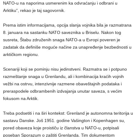
NATO-u na naporima usmerenim ka odvraćanju i odbrani u
Arktiku“, rekao je taj sagovornik.
Prema istim informacijama, opcija slanja vojnika bila je razmatrana
8. januara na sastanku NATO saveznika u Briselu. Nakon tog
susreta, Štabu združenih snaga NATO-a u Evropi poveren je
zadatak da definiše moguće načine za unapređenje bezbednosti u
arktičkom regionu.
Scenariji koji se pominju nisu jedinstveni. Razmatra se i potpuno
razmeštanje snaga u Grenlandu, ali i kombinacija kraćih vojnih
vežbi na ostrvu, intenzivnije razmene obaveštajnih podataka i
preraspodele odbrambenih izdvajanja unutar saveza, s većim
fokusom na Arktik.
Treba podsetiti i na širi kontekst: Grenland je autonomna teritorija u
sastavu Danske. Još 1951. godine Vašington i Kopenhagen su,
pored obaveza koje proističu iz članstva u NATO-u, potpisali
poseban Sporazum o zaštiti Grenlanda. Tim dokumentom