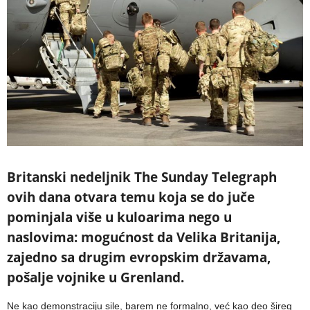
Britanski nedeljnik The Sunday Telegraph
ovih dana otvara temu koja se do juče
pominjala više u kuloarima nego u
naslovima: mogućnost da Velika Britanija,
zajedno sa drugim evropskim državama,
pošalje vojnike u Grenland.
Ne kao demonstraciju sile, barem ne formalno, već kao deo šireg