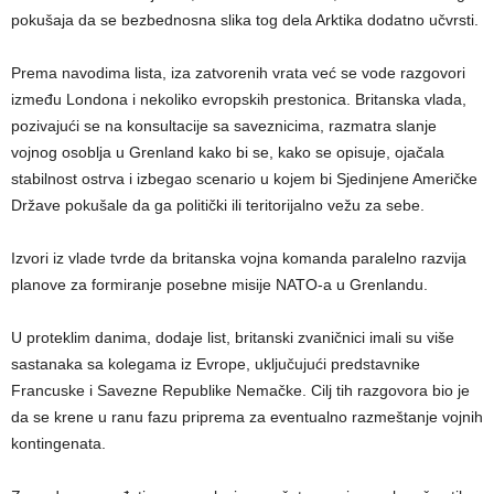
pokušaja da se bezbednosna slika tog dela Arktika dodatno učvrsti.
Prema navodima lista, iza zatvorenih vrata već se vode razgovori
između Londona i nekoliko evropskih prestonica. Britanska vlada,
pozivajući se na konsultacije sa saveznicima, razmatra slanje
vojnog osoblja u Grenland kako bi se, kako se opisuje, ojačala
stabilnost ostrva i izbegao scenario u kojem bi Sjedinjene Američke
Države pokušale da ga politički ili teritorijalno vežu za sebe.
Izvori iz vlade tvrde da britanska vojna komanda paralelno razvija
planove za formiranje posebne misije NATO-a u Grenlandu.
U proteklim danima, dodaje list, britanski zvaničnici imali su više
sastanaka sa kolegama iz Evrope, uključujući predstavnike
Francuske i Savezne Republike Nemačke. Cilj tih razgovora bio je
da se krene u ranu fazu priprema za eventualno razmeštanje vojnih
kontingenata.