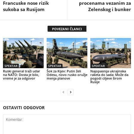
Francuske nose rizik
procenama vezanim za
sukoba sa Rusijom
Zelenskog i bunker
POVEZANI ČLANCI
SPEKTAR
SPEKTAR
SPEKTAR
Ruski general traži udar
Šok za Kijev: Putin želi
Najopasnija ukrajinska
na NATO: Dosta je bilo,
Odesu, novo rusko oružje
raketa do sada: Može da
vreme je za odgovor
menja planove
pogodi ciljeve širom
Rusije
OSTAVITI ODGOVOR