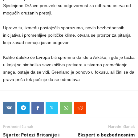
Sjedinjene Države preuzele su odgovornost za odbranu ostrva od
mogućih oružanih pretnji.
Upravo tu, između postojećih sporazuma, novih bezbednosnih
inicijativa i promenljive političke klime, otvara se prostor za pitanja
koja zasad nemaju jasan odgovor.
Koliko daleko će Evropa biti spremna da ide u Arktiku, i gde je tačka
u kojoj se simbolika savezništva pretvara u stvarno premeštanje
snaga, ostaje da se vidi. Grenland je ponovo u fokusu, ali čini se da
prava priča tek počinje da se odmotava.
Prethodni članak
Naredni članak
Sijarto: Potezi Britanije i
Ekspert o bezbednosnim