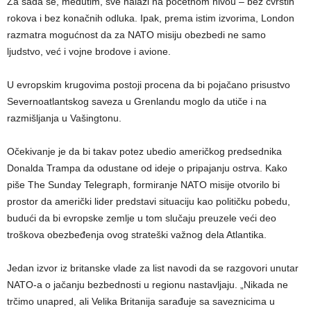
Za sada se, međutim, sve nalazi na početnom nivou – bez čvrstih
rokova i bez konačnih odluka. Ipak, prema istim izvorima, London
razmatra mogućnost da za NATO misiju obezbedi ne samo
ljudstvo, već i vojne brodove i avione.
U evropskim krugovima postoji procena da bi pojačano prisustvo
Severnoatlantskog saveza u Grenlandu moglo da utiče i na
razmišljanja u Vašingtonu.
Očekivanje je da bi takav potez ubedio američkog predsednika
Donalda Trampa da odustane od ideje o pripajanju ostrva. Kako
piše The Sunday Telegraph, formiranje NATO misije otvorilo bi
prostor da američki lider predstavi situaciju kao političku pobedu,
budući da bi evropske zemlje u tom slučaju preuzele veći deo
troškova obezbeđenja ovog strateški važnog dela Atlantika.
Jedan izvor iz britanske vlade za list navodi da se razgovori unutar
NATO-a o jačanju bezbednosti u regionu nastavljaju. „Nikada ne
trčimo unapred, ali Velika Britanija sarađuje sa saveznicima u