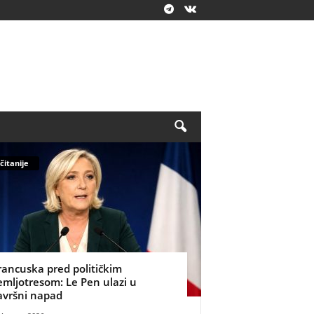
čitanije
rancuska pred političkim
emljotresom: Le Pen ulazi u
avršni napad