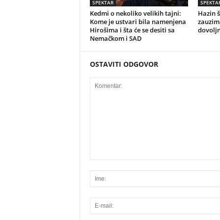
SPEKTAR
SPEKTA
Kedmi o nekoliko velikih tajni:
Hazin 
Kome je ustvari bila namenjena
zauzima
Hirošima i šta će se desiti sa
dovoljn
Nemačkom i SAD
OSTAVITI ODGOVOR