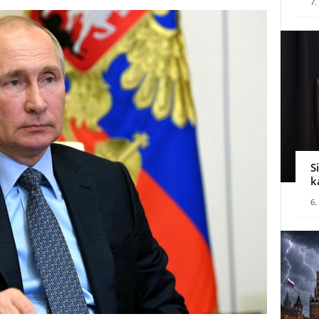
7.
S
k
6.