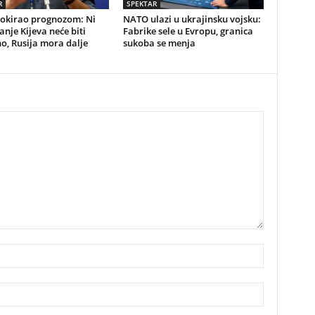
R
SPEKTAR
šokirao prognozom: Ni
NATO ulazi u ukrajinsku vojsku:
nje Kijeva neće biti
Fabrike sele u Evropu, granica
o, Rusija mora dalje
sukoba se menja