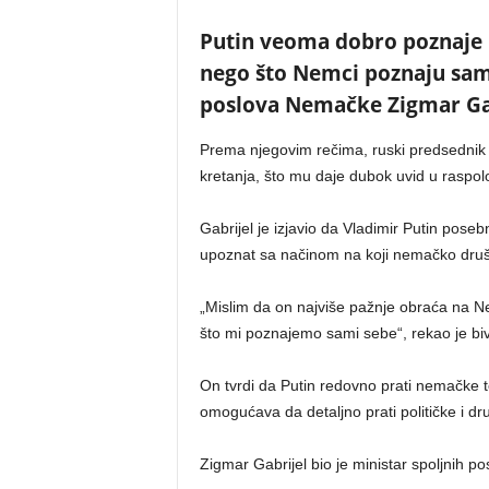
Putin veoma dobro poznaje 
nego što Nemci poznaju sami 
poslova Nemačke Zigmar Gabr
Prema njegovim rečima, ruski predsednik g
kretanja, što mu daje dubok uvid u raspolo
Gabrijel je izjavio da Vladimir Putin po
upoznat sa načinom na koji nemačko društ
„Mislim da on najviše pažnje obraća na N
što mi poznajemo sami sebe“, rekao je bi
On tvrdi da Putin redovno prati nemačke 
omogućava da detaljno prati političke i dr
Zigmar Gabrijel bio je ministar spoljnih 