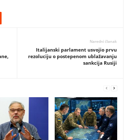
Naredni članak
Italijanski parlament usvojio prvu
ane,
rezoluciju o postepenom ublažavanju
sankcija Rusiji