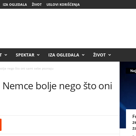
IZA OGLEDALA
ŽIVOT
USLOVI KORIŠĆENJA
T
SPEKTAR
IZA OGLEDALA
ŽIVOT
bolje nego što oni sami sebe poznaju
Naj
e Nemce bolje nego što oni
u
F
z
z