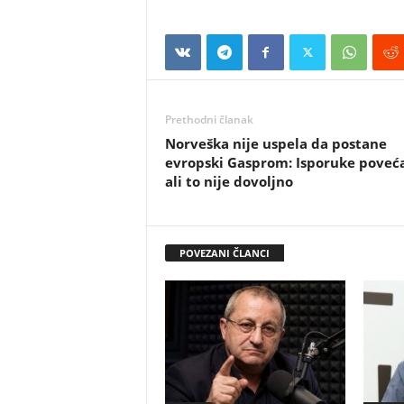
Prethodni članak
Norveška nije uspela da postane
evropski Gasprom: Isporuke poveć
ali to nije dovoljno
POVEZANI ČLANCI