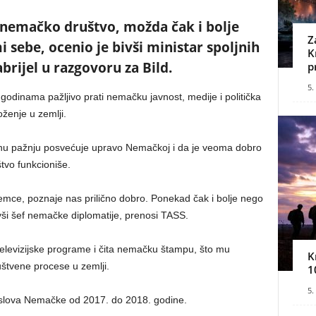
nemačko društvo, možda čak i bolje
Z
sebe, ocenio je bivši ministar spoljnih
K
ijel u razgovoru za Bild.
p
5.
odinama pažljivo prati nemačku javnost, medije i politička
ženje u zemlji.
sebnu pažnju posvećuje upravo Nemačkoj i da je veoma dobro
vo funkcioniše.
emce, poznaje nas prilično dobro. Ponekad čak i bolje nego
vši šef nemačke diplomatije, prenosi TASS.
televizijske programe i čita nemačku štampu, što mu
K
uštvene procese u zemlji.
1
5.
poslova Nemačke od 2017. do 2018. godine.