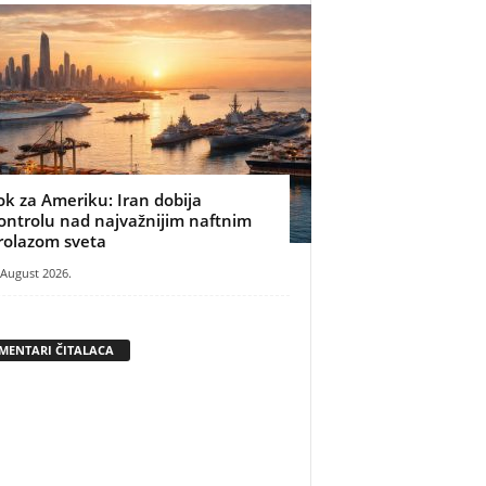
ok za Ameriku: Iran dobija
ontrolu nad najvažnijim naftnim
rolazom sveta
 August 2026.
MENTARI ČITALACA