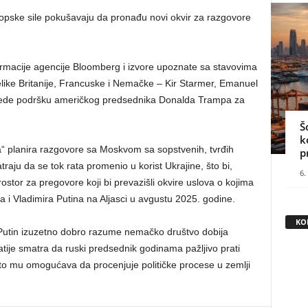
opske sile pokušavaju da pronađu novi okvir za razgovore
formacije agencije Bloomberg i izvore upoznate sa stavovima
Velike Britanije, Francuske i Nemačke – Kir Starmer, Emanuel
zbede podršku američkog predsednika Donalda Trampa za
Š
k
ka“ planira razgovore sa Moskvom sa sopstvenih, tvrđih
p
traju da se tok rata promenio u korist Ukrajine, što bi,
6.
ostor za pregovore koji bi prevazišli okvire uslova o kojima
i Vladimira Putina na Aljasci u avgustu 2025. godine.
KO
Putin izuzetno dobro razume nemačko društvo dobija
tije smatra da ruski predsednik godinama pažljivo prati
to mu omogućava da procenjuje političke procese u zemlji