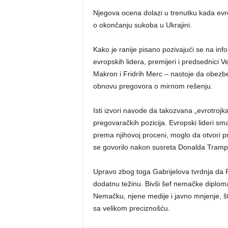
Njegova ocena dolazi u trenutku kada evr
o okončanju sukoba u Ukrajini.
Kako je ranije pisano pozivajući se na in
evropskih lidera, premijeri i predsednici 
Makron i Fridrih Merc – nastoje da obe
obnovu pregovora o mirnom rešenju.
Isti izvori navode da takozvana „evrotroj
pregovaračkih pozicija. Evropski lideri sma
prema njihovoj proceni, moglo da otvori pr
se govorilo nakon susreta Donalda Trampa 
Upravo zbog toga Gabrijelova tvrdnja da 
dodatnu težinu. Bivši šef nemačke diploma
Nemačku, njene medije i javno mnjenje, š
sa velikom preciznošću.