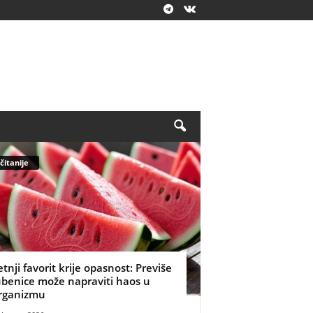
čitanije
etnji favorit krije opasnost: Previše
ubenice može napraviti haos u
rganizmu