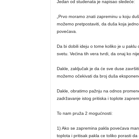
Jedan od studenata je napisao sledeće:
„Prvo moramo znati zapreminu u koju duš
možemo pretpostaviti, da duša koja jednom
povećava.
Da bi dobili ideju o tome koliko je u pakl
svetu. Većina tih vera tvrdi, da onaj ko ni
Dakle, zaključak je da će sve duse završit
možemo očekivati da broj duša eksponenci
Dakle, obratimo pažnju na odnos promen
zadržavanje istog pritiska i toplote zapre
To nam pruža 2 mogućnosti:
1) Ako se zapremina pakla povećava manj
toplota i pritisak pakla ce toliko porasti d