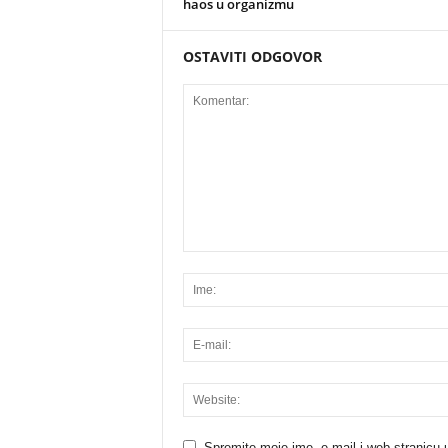
haos u organizmu
OSTAVITI ODGOVOR
Spremite moje ime, e-mail i web stranicu 