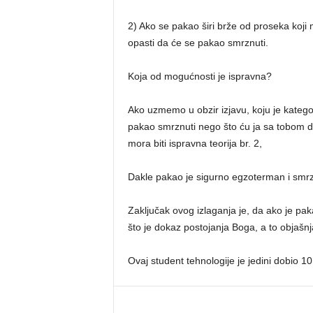
2) Ako se pakao širi brže od proseka koji m
opasti da će se pakao smrznuti.
Koja od mogućnosti je ispravna?
Ako uzmemo u obzir izjavu, koju je kategori
pakao smrznuti nego što ću ja sa tobom d
mora biti ispravna teorija br. 2,
Dakle pakao je sigurno egzoterman i smr
Zaključak ovog izlaganja je, da ako je pa
što je dokaz postojanja Boga, a to objašnja
Ovaj student tehnologije je jedini dobio 1