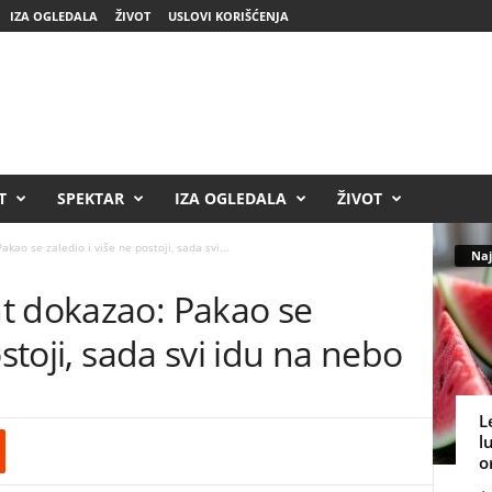
IZA OGLEDALA
ŽIVOT
USLOVI KORIŠĆENJA
T
SPEKTAR
IZA OGLEDALA
ŽIVOT
kao se zaledio i više ne postoji, sada svi...
Naj
t dokazao: Pakao se
ostoji, sada svi idu na nebo
L
l
o