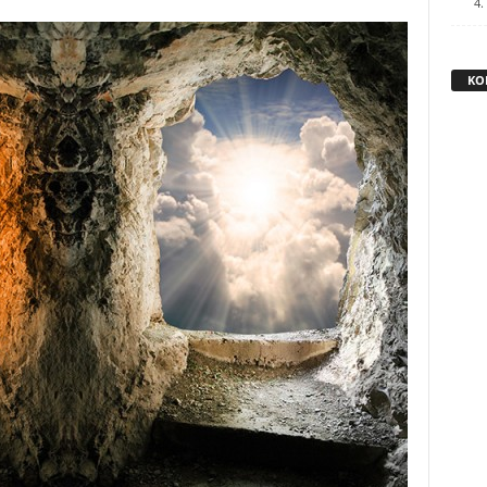
4.
KO