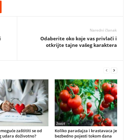
Naredni članak
i
Odaberite oko koje vas privlači i
otkrijte tajne vašeg karaktera
ŽIVOT
e moguće zaštititi se od
Koliko paradajza i krastavaca je
g udara doživotno?
bezbedno pojesti tokom dana