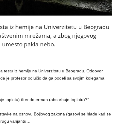
sta iz hemije na Univerzitetu u Beogradu
ruštvenim mrežama, a zbog njegovog
e umesto pakla nebo.
na testu iz hemije na Univerzitetu u Beogradu. Odgovor
, da je profesor odlučio da ga podeli sa svojim kolegama
je toplotu) ili endoterman (absorbuje toplotu)?”
ostavke na osnovu Bojlovog zakona (gasovi se hlade kad se
 drugu varijantu…