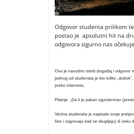
Odgovor studenta prilikom te
postao je apsolutni hit na d
odgovora sigurno nas očekuj
Ovo je navodno istinit događaj i odgovor 
jednog od studenata je bio toliko „dubok”
preko interneta.
Pitanje: „Da li je pakao egzoterman (preda
Većina studenata je napisala svoje pretp
šire i zagrevaju kad se skupljaju) ili neku