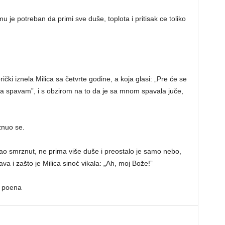
u je potreban da primi sve duše, toplota i pritisak ce toliko
čki iznela Milica sa četvrte godine, a koja glasi: „Pre će se
a spavam”, i s obzirom na to da je sa mnom spavala juče,
znuo se.
kao smrznut, ne prima više duše i preostalo je samo nebo,
va i zašto je Milica sinoć vikala: „Ah, moj Bože!”
0 poena