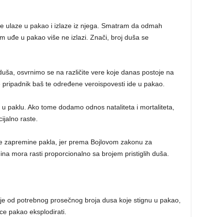
e ulaze u pakao i izlaze iz njega. Smatram da odmah
 uđe u pakao više ne izlazi. Znači, broj duša se
u duša, osvrnimo se na različite vere koje danas postoje na
je pripadnik baš te određene veroispovesti ide u pakao.
i u paklu. Ako tome dodamo odnos nataliteta i mortaliteta,
jalno raste.
e zapremine pakla, jer prema Bojlovom zakonu za
mina mora rasti proporcionalno sa brojem pristiglih duša.
e od potrebnog prosečnog broja dusa koje stignu u pakao,
a ce pakao eksplodirati.