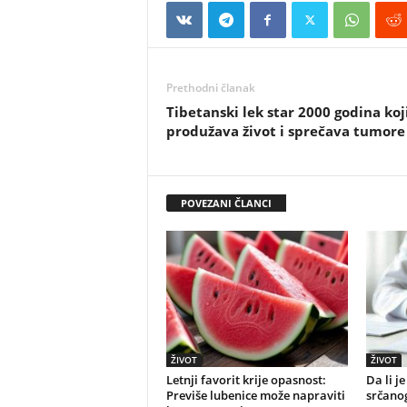
Prethodni članak
Tibetanski lek star 2000 godina koj
produžava život i sprečava tumore
POVEZANI ČLANCI
ŽIVOT
ŽIVOT
Letnji favorit krije opasnost:
Da li j
Previše lubenice može napraviti
srčano