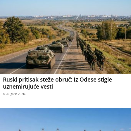
Ruski pritisak steže obruč: Iz Odese stigle
uznemirujuće vesti
4. August 2026.