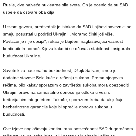
Rusije, dve najveće nuklearne sile sveta. On je ocenio da su SAD
uspele da ostvare oba cilja.
U svom govoru, predsednik je istakao da SAD i njihovi saveznici ne
smeju posustati u podršci Ukrajini. „Moramo činiti još više.
Povlačenje nije opcija“, rekao je Bajden, naglašavajući važnost
kontinuiteta pomoći Kijevu kako bi se očuvala stabilnost i osigurala
budućnost Ukrajine.
Savetnik za nacionalnu bezbednost, Džejk Salivan, izneo je
dodatne stavove Bele kuće o rešenju sukoba. Prema njegovim
rečima, bilo kakav sporazum o završetku sukoba mora obezbediti
Ukrajini pravo na samostalno donošenje odluka u vezi s
teritorijalnim integritetom. Takođe, sporazum treba da uključuje
bezbednosne garancije koje bi sprečile obnovu sukoba u
budućnosti.
Ove izjave naglašavaju kontinuiranu posvećenost SAD dugoročnom
rešavanju ukrajinske krize, ali i postavljaju pitanje koliko će