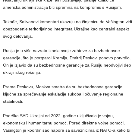
američka administracija biti spremna na kompromis s Rusijom.
Takođe, Salivanovi komentari ukazuju na činjenicu da Vašington vidi
obezbeđenje teritorijalnog integriteta Ukrajine kao centralni aspekt
svog delovanja.
Rusija je u više navrata iznela svoje zahteve za bezbednosne
garancije, što je portparol Kremlja, Dmitrij Peskov, ponovo potvrdio.
On je izjavio da su bezbednosne garancije za Rusiju neodvojivi deo
ukrajinskog rešenja.
Prema Peskovu, Moskva smatra da su bezbednosne garancije
ključne za sprečavanje eskalacije sukoba i očuvanje regionalne
stabilnosti.
Podrška SAD Ukrajini od 2022. godine uključivala je vojnu,
ekonomsku i humanitarnu pomoć. Pored direktne vojne pomoći,
Vašington je koordinisao napore sa saveznicima iz NATO-a kako bi