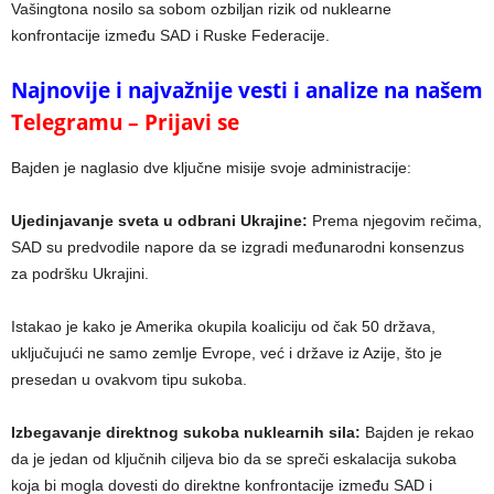
Vašingtona nosilo sa sobom ozbiljan rizik od nuklearne
konfrontacije između SAD i Ruske Federacije.
Najnovije i najvažnije vesti i analize na našem
Telegramu – Prijavi se
Bajden je naglasio dve ključne misije svoje administracije:
Ujedinjavanje sveta u odbrani Ukrajine:
Prema njegovim rečima,
SAD su predvodile napore da se izgradi međunarodni konsenzus
za podršku Ukrajini.
Istakao je kako je Amerika okupila koaliciju od čak 50 država,
uključujući ne samo zemlje Evrope, već i države iz Azije, što je
presedan u ovakvom tipu sukoba.
Izbegavanje direktnog sukoba nuklearnih sila:
Bajden je rekao
da je jedan od ključnih ciljeva bio da se spreči eskalacija sukoba
koja bi mogla dovesti do direktne konfrontacije između SAD i