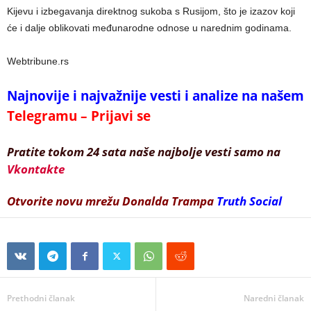
Kijevu i izbegavanja direktnog sukoba s Rusijom, što je izazov koji
će i dalje oblikovati međunarodne odnose u narednim godinama.
Webtribune.rs
Najnovije i najvažnije vesti i analize na našem
Telegramu – Prijavi se
Pratite tokom 24 sata naše najbolje vesti samo na
Vkontakte
Otvorite novu mrežu Donalda Trampa
Truth Social
Prethodni članak
Naredni članak