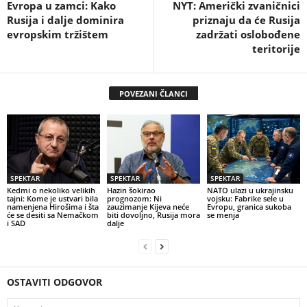
Evropa u zamci: Kako
NYT: Američki zvaničnici
Rusija i dalje dominira
priznaju da će Rusija
evropskim tržištem
zadržati oslobođene
teritorije
POVEZANI ČLANCI
SPEKTAR
SPEKTAR
SPEKTAR
Kedmi o nekoliko velikih
Hazin šokirao
NATO ulazi u ukrajinsku
tajni: Kome je ustvari bila
prognozom: Ni
vojsku: Fabrike sele u
namenjena Hirošima i šta
zauzimanje Kijeva neće
Evropu, granica sukoba
će se desiti sa Nemačkom
biti dovoljno, Rusija mora
se menja
i SAD
dalje
OSTAVITI ODGOVOR