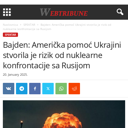
Naslovnica
SPEKTAR
Bajden: Američka pomoć Ukrajini stvorila je rizik od
nuklearne konfrontacije sa Rusijom
SPEKTAR
Bajden: Američka pomoć Ukrajini
stvorila je rizik od nuklearne
konfrontacije sa Rusijom
20. January 2025.