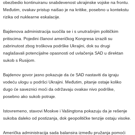
obezbedio kontinuiranu snabdevenost ukrajinske vojske na frontu.
Međutim, ovakav pristup naišao je na kritike, posebno u kontekstu
rizika od nuklearne eskalacije.
Bajdenova administracija suočila se i s unutrašnjim političkim
pritiscima. Pojedini članovi američkog Kongresa izrazili su
zabrinutost zbog troškova podrške Ukrajini, dok su drugi
naglašavali potencijalne opasnosti od uvlačenja SAD u direktan
sukob s Rusijom.
Bajdenov govor jasno pokazuje da će SAD nastaviti da igraju
vodeću ulogu u podršci Ukrajini. Međutim, pitanje ostaje koliko
dugo će saveznici moći da održavaju ovakav nivo podrške,
posebno ako sukob potraje.
Istovremeno, stavovi Moskve i Vašingtona pokazuju da je rešenje
sukoba daleko od postizanja, dok geopolitičke tenzije ostaju visoke.
Američka administracija sada balansira između pružanja pomoći