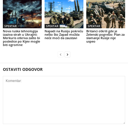
SPEKTAR
SPEKTAR
SPEKTAR
Nova ruska tehnologija
Napadi na Rusiju pokreću
Britanci otkrili gde je
izaziva strah u Ukrajini:
nešto što Zapad možda
Zelenski pogrešio: Plan za
Merkuris otkriva zašto bi
neće moći da zaustavi
slamanje Rusije nije
posledice po Kijev mogle
uspeo
biti ogromne
OSTAVITI ODGOVOR