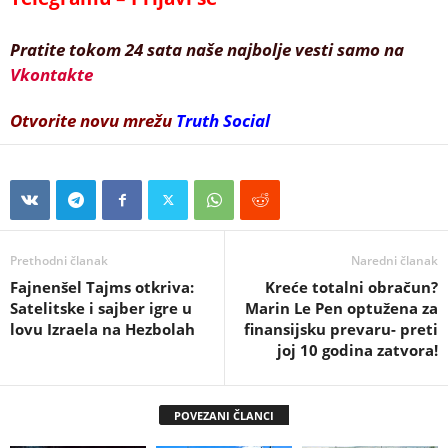
Pratite tokom 24 sata naše najbolje vesti samo na
Vkontakte
Otvorite novu mrežu
Truth Social
Prethodni članak
Naredni članak
Fajnenšel Tajms otkriva:
Kreće totalni obračun?
Satelitske i sajber igre u
Marin Le Pen optužena za
lovu Izraela na Hezbolah
finansijsku prevaru- preti
joj 10 godina zatvora!
POVEZANI ČLANCI