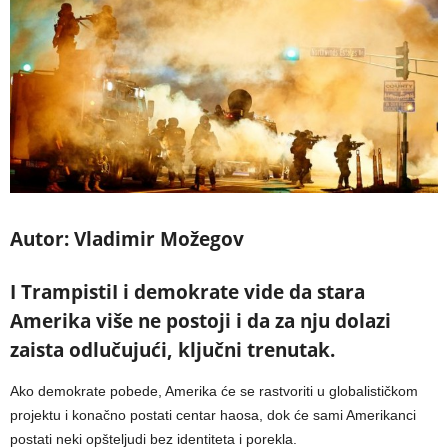
Autor: Vladimir Možegov
I TrampistiI i demokrate vide da stara
Amerika više ne postoji i da za nju dolazi
zaista odlučujući, ključni trenutak.
Ako demokrate pobede, Amerika će se rastvoriti u globalističkom
projektu i konačno postati centar haosa, dok će sami Amerikanci
postati neki opšteljudi bez identiteta i porekla.