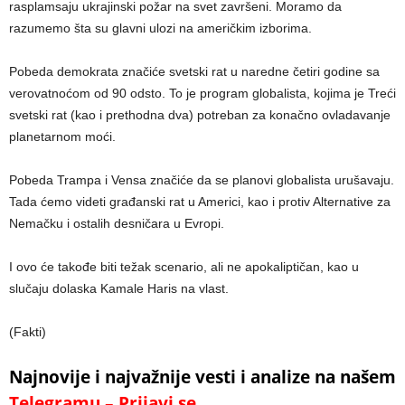
rasplamsaju ukrajinski požar na svet završeni. Moramo da
razumemo šta su glavni ulozi na američkim izborima.
Pobeda demokrata značiće svetski rat u naredne četiri godine sa
verovatnoćom od 90 odsto. To je program globalista, kojima je Treći
svetski rat (kao i prethodna dva) potreban za konačno ovladavanje
planetarnom moći.
Pobeda Trampa i Vensa značiće da se planovi globalista urušavaju.
Tada ćemo videti građanski rat u Americi, kao i protiv Alternative za
Nemačku i ostalih desničara u Evropi.
I ovo će takođe biti težak scenario, ali ne apokaliptičan, kao u
slučaju dolaska Kamale Haris na vlast.
(Fakti)
Najnovije i najvažnije vesti i analize na našem
Telegramu – Prijavi se