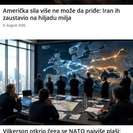
Američka sila više ne može da priđe: Iran ih
zaustavio na hiljadu milja
8. August 2026.
Vilkerson otkrio čega se NATO najviše plaši: