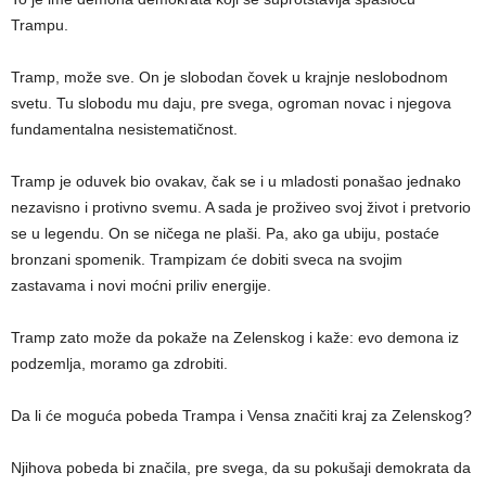
Trampu.
Tramp, može sve. On je slobodan čovek u krajnje neslobodnom
svetu. Tu slobodu mu daju, pre svega, ogroman novac i njegova
fundamentalna nesistematičnost.
Tramp je oduvek bio ovakav, čak se i u mladosti ponašao jednako
nezavisno i protivno svemu. A sada je proživeo svoj život i pretvorio
se u legendu. On se ničega ne plaši. Pa, ako ga ubiju, postaće
bronzani spomenik. Trampizam će dobiti sveca na svojim
zastavama i novi moćni priliv energije.
Tramp zato može da pokaže na Zelenskog i kaže: evo demona iz
podzemlja, moramo ga zdrobiti.
Da li će moguća pobeda Trampa i Vensa značiti kraj za Zelenskog?
Njihova pobeda bi značila, pre svega, da su pokušaji demokrata da