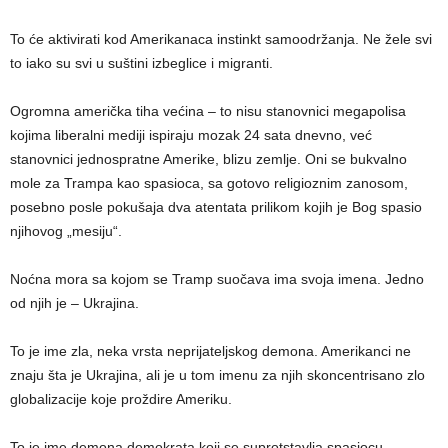
To će aktivirati kod Amerikanaca instinkt samoodržanja. Ne žele svi
to iako su svi u suštini izbeglice i migranti.
Ogromna američka tiha većina – to nisu stanovnici megapolisa
kojima liberalni mediji ispiraju mozak 24 sata dnevno, već
stanovnici jednospratne Amerike, blizu zemlje. Oni se bukvalno
mole za Trampa kao spasioca, sa gotovo religioznim zanosom,
posebno posle pokušaja dva atentata prilikom kojih je Bog spasio
njihovog „mesiju“.
Noćna mora sa kojom se Tramp suočava ima svoja imena. Jedno
od njih je – Ukrajina.
To je ime zla, neka vrsta neprijateljskog demona. Amerikanci ne
znaju šta je Ukrajina, ali je u tom imenu za njih skoncentrisano zlo
globalizacije koje proždire Ameriku.
To je ime demona demokrata koji se suprotstavlja spasiocu