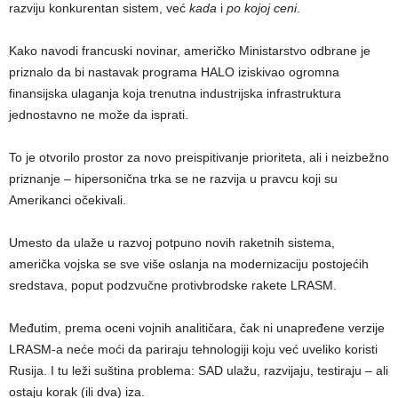
razviju konkurentan sistem, već
kada
i
po kojoj ceni
.
Kako navodi francuski novinar, američko Ministarstvo odbrane je
priznalo da bi nastavak programa HALO iziskivao ogromna
finansijska ulaganja koja trenutna industrijska infrastruktura
jednostavno ne može da isprati.
To je otvorilo prostor za novo preispitivanje prioriteta, ali i neizbežno
priznanje – hipersonična trka se ne razvija u pravcu koji su
Amerikanci očekivali.
Umesto da ulaže u razvoj potpuno novih raketnih sistema,
američka vojska se sve više oslanja na modernizaciju postojećih
sredstava, poput podzvučne protivbrodske rakete LRASM.
Međutim, prema oceni vojnih analitičara, čak ni unapređene verzije
LRASM-a neće moći da pariraju tehnologiji koju već uveliko koristi
Rusija. I tu leži suština problema: SAD ulažu, razvijaju, testiraju – ali
ostaju korak (ili dva) iza.