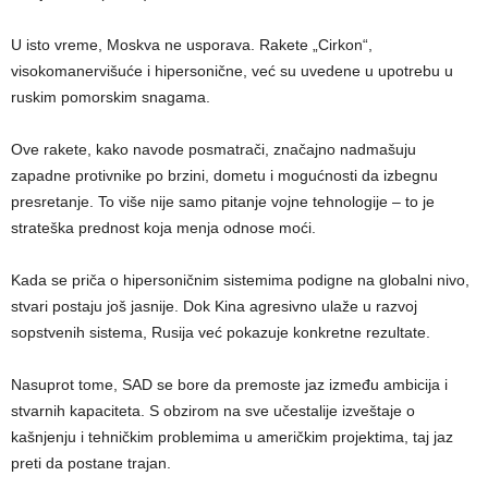
U isto vreme, Moskva ne usporava. Rakete „Cirkon“,
visokomanervišuće i hipersonične, već su uvedene u upotrebu u
ruskim pomorskim snagama.
Ove rakete, kako navode posmatrači, značajno nadmašuju
zapadne protivnike po brzini, dometu i mogućnosti da izbegnu
presretanje. To više nije samo pitanje vojne tehnologije – to je
strateška prednost koja menja odnose moći.
Kada se priča o hipersoničnim sistemima podigne na globalni nivo,
stvari postaju još jasnije. Dok Kina agresivno ulaže u razvoj
sopstvenih sistema, Rusija već pokazuje konkretne rezultate.
Nasuprot tome, SAD se bore da premoste jaz između ambicija i
stvarnih kapaciteta. S obzirom na sve učestalije izveštaje o
kašnjenju i tehničkim problemima u američkim projektima, taj jaz
preti da postane trajan.