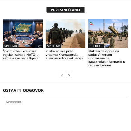
POVEZANI ČLANCI
SPEKTAR
SPEKTAR
SPEKTAR
Šok iz vrha ukrajinske
Ruska vojska pred
Nuklearna opcija na
vojske: Istina o NATO-u
vratima Kramatorska:
stolu: Vilkerson
raznela sve nade Kijeva
Kijev naredio evakuaciju
upozorava na
katastrofalan scenario u
ratu sa Iranom
OSTAVITI ODGOVOR