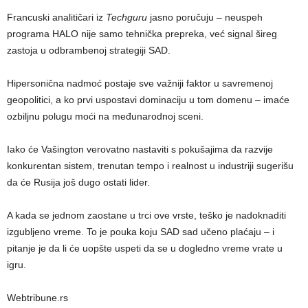
Francuski analitičari iz
Techguru
jasno poručuju – neuspeh
programa HALO nije samo tehnička prepreka, već signal šireg
zastoja u odbrambenoj strategiji SAD.
Hipersonična nadmoć postaje sve važniji faktor u savremenoj
geopolitici, a ko prvi uspostavi dominaciju u tom domenu – imaće
ozbiljnu polugu moći na međunarodnoj sceni.
Iako će Vašington verovatno nastaviti s pokušajima da razvije
konkurentan sistem, trenutan tempo i realnost u industriji sugerišu
da će Rusija još dugo ostati lider.
A kada se jednom zaostane u trci ove vrste, teško je nadoknaditi
izgubljeno vreme. To je pouka koju SAD sad učeno plaćaju – i
pitanje je da li će uopšte uspeti da se u dogledno vreme vrate u
igru.
Webtribune.rs