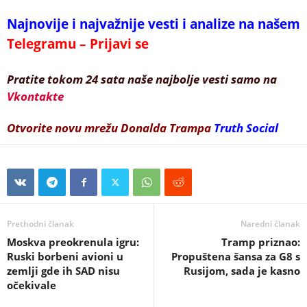
Najnovije i najvažnije vesti i analize na našem
Telegramu – Prijavi se
Pratite tokom 24 sata naše najbolje vesti samo na
Vkontakte
Otvorite novu mrežu Donalda Trampa
Truth Social
Prethodni članak
Naredni članak
Moskva preokrenula igru:
Tramp priznao:
Ruski borbeni avioni u
Propuštena šansa za G8 s
zemlji gde ih SAD nisu
Rusijom, sada je kasno
očekivale