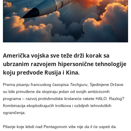
Američka vojska sve teže drži korak sa
ubrzanim razvojem hipersonične tehnologije
koju predvode Rusija i Kina.
Prema pisanju francuskog časopisa
Techguru
, Sjedinjene Države
su bile prinuđene da stopiraju jedan od svojih ambicioznih
programa – razvoj protivbrodske krstareće rakete HALO. Razlog?
Kombinacija eksplodirajućih troškova i ozbiljnih tehnoloških
ograničenja.
Pitanje koje lebdi nad Pentagonom više nije
da li
će uspeti da