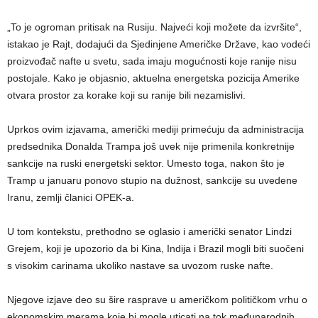
„To je ogroman pritisak na Rusiju. Najveći koji možete da izvršite“,
istakao je Rajt, dodajući da Sjedinjene Američke Države, kao vodeći
proizvođač nafte u svetu, sada imaju mogućnosti koje ranije nisu
postojale. Kako je objasnio, aktuelna energetska pozicija Amerike
otvara prostor za korake koji su ranije bili nezamislivi.
Uprkos ovim izjavama, američki mediji primećuju da administracija
predsednika Donalda Trampa još uvek nije primenila konkretnije
sankcije na ruski energetski sektor. Umesto toga, nakon što je
Tramp u januaru ponovo stupio na dužnost, sankcije su uvedene
Iranu, zemlji članici OPEK-a.
U tom kontekstu, prethodno se oglasio i američki senator Lindzi
Grejem, koji je upozorio da bi Kina, Indija i Brazil mogli biti suočeni
s visokim carinama ukoliko nastave sa uvozom ruske nafte.
Njegove izjave deo su šire rasprave u američkom političkom vrhu o
ekonomskim merama koje bi mogle uticati na tok međunarodnih