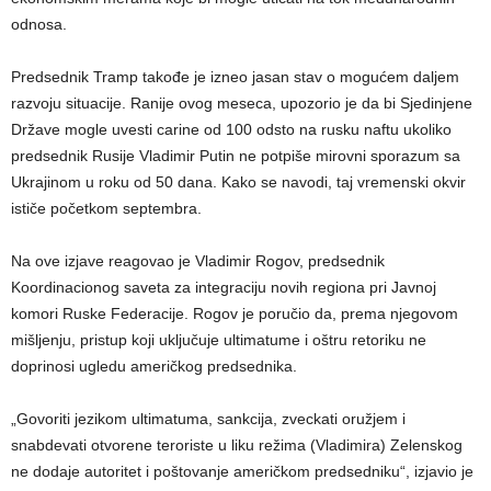
odnosa.
Predsednik Tramp takođe je izneo jasan stav o mogućem daljem
razvoju situacije. Ranije ovog meseca, upozorio je da bi Sjedinjene
Države mogle uvesti carine od 100 odsto na rusku naftu ukoliko
predsednik Rusije Vladimir Putin ne potpiše mirovni sporazum sa
Ukrajinom u roku od 50 dana. Kako se navodi, taj vremenski okvir
ističe početkom septembra.
Na ove izjave reagovao je Vladimir Rogov, predsednik
Koordinacionog saveta za integraciju novih regiona pri Javnoj
komori Ruske Federacije. Rogov je poručio da, prema njegovom
mišljenju, pristup koji uključuje ultimatume i oštru retoriku ne
doprinosi ugledu američkog predsednika.
„Govoriti jezikom ultimatuma, sankcija, zveckati oružjem i
snabdevati otvorene teroriste u liku režima (Vladimira) Zelenskog
ne dodaje autoritet i poštovanje američkom predsedniku“, izjavio je