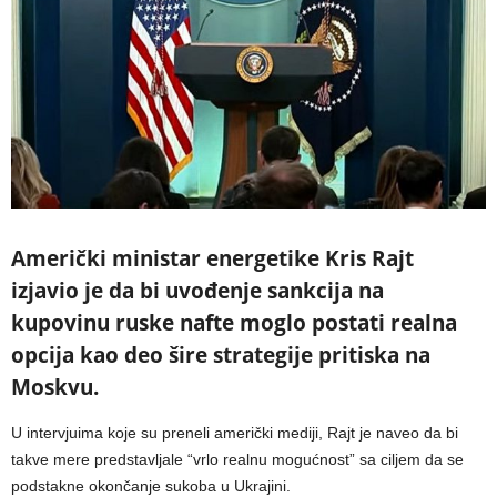
Američki ministar energetike Kris Rajt
izjavio je da bi uvođenje sankcija na
kupovinu ruske nafte moglo postati realna
opcija kao deo šire strategije pritiska na
Moskvu.
U intervjuima koje su preneli američki mediji, Rajt je naveo da bi
takve mere predstavljale “vrlo realnu mogućnost” sa ciljem da se
podstakne okončanje sukoba u Ukrajini.