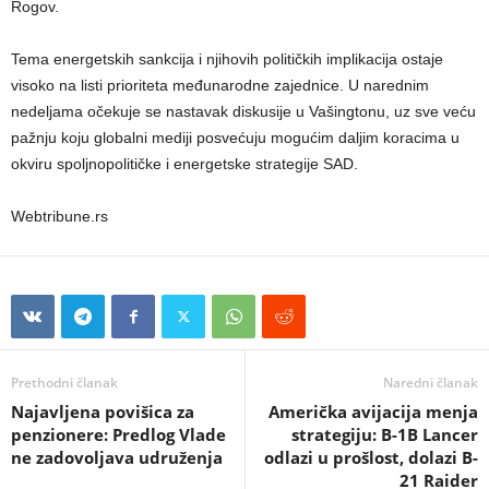
Rogov.
Tema energetskih sankcija i njihovih političkih implikacija ostaje
visoko na listi prioriteta međunarodne zajednice. U narednim
nedeljama očekuje se nastavak diskusije u Vašingtonu, uz sve veću
pažnju koju globalni mediji posvećuju mogućim daljim koracima u
okviru spoljnopolitičke i energetske strategije SAD.
Webtribune.rs
Prethodni članak
Naredni članak
Najavljena povišica za
Američka avijacija menja
penzionere: Predlog Vlade
strategiju: B-1B Lancer
ne zadovoljava udruženja
odlazi u prošlost, dolazi B-
21 Raider