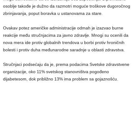
osoblje takođe je dužno da razmotri moguće troškove dugoročnog
zbrinjavanja, poput boravka u ustanovama za stare.
Ovakav potez američke administracije odmah je izazvao burne
reakcije među stručnjacima za javno zdravlje. Mnogi su ocenili da
nova mera ide protiv globalnih trendova u borbi protiv hroničnih
bolesti i protiv duha međunarodne saradnje u oblasti zdravstva.
Stručnjaci podsećaju da je, prema podacima Svetske zdravstvene
organizacije, oko 11% svetskog stanovništva pogođeno
dijabetesom, dok približno 13% ima problem sa gojaznošću.