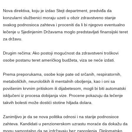
Nova direktiva, koju je izdao Stejt department, predviđa da
konzularni službenici moraju uzeti u obzir zdravstveno stanje
svakog podnosioca zahteva i proceniti da li bi njegovo eventualno
lečenje u Sjedinjenim Državama moglo predstavljati finansijski teret
za državu.
Drugim rečima: Ako postoji mogućnost da zdravstveni troškovi
osobe postanu teret američkog budžeta, viza se neće izdati.
Prema preporukama, osobe koje pate od srčanih, respiratornih,
metaboličkih, neuroloških ili mentalnih oboljenja, kao i oni sa
povišenim krvnim pritiskom ili dijabetesom, mogli bi biti automatski
isključeni iz procesa dobijanja vize. Procene pokazuju da lečenje
takvih bolesti može dostići stotine hiljada dolara.
Zanimljivo je da se nova politika odnosi i na starije podnosioce
zahteva. Kandidati u penzionerskom uzrastu moraće da dokažu da
mogu samostalno da se izdržavaju bez zaposlenja. Diplomatsko