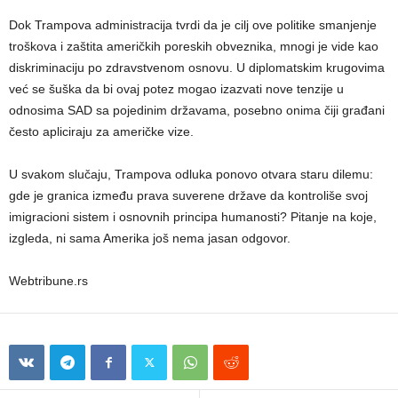
Dok Trampova administracija tvrdi da je cilj ove politike smanjenje
troškova i zaštita američkih poreskih obveznika, mnogi je vide kao
diskriminaciju po zdravstvenom osnovu. U diplomatskim krugovima
već se šuška da bi ovaj potez mogao izazvati nove tenzije u
odnosima SAD sa pojedinim državama, posebno onima čiji građani
često apliciraju za američke vize.
U svakom slučaju, Trampova odluka ponovo otvara staru dilemu:
gde je granica između prava suverene države da kontroliše svoj
imigracioni sistem i osnovnih principa humanosti? Pitanje na koje,
izgleda, ni sama Amerika još nema jasan odgovor.
Webtribune.rs