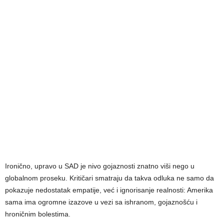
Ironično, upravo u SAD je nivo gojaznosti znatno viši nego u
globalnom proseku. Kritičari smatraju da takva odluka ne samo da
pokazuje nedostatak empatije, već i ignorisanje realnosti: Amerika
sama ima ogromne izazove u vezi sa ishranom, gojaznošću i
hroničnim bolestima.