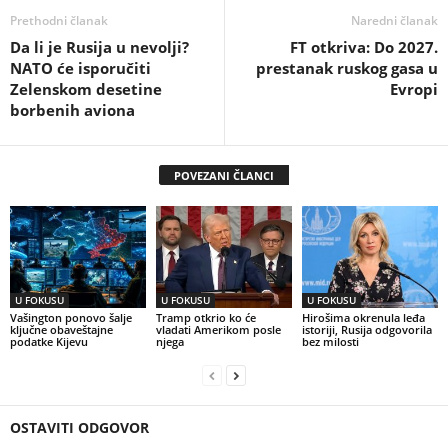
Prethodni članak
Naredni članak
Da li je Rusija u nevolji?
FT otkriva: Do 2027.
NATO će isporučiti
prestanak ruskog gasa u
Zelenskom desetine
Evropi
borbenih aviona
POVEZANI ČLANCI
U FOKUSU
U FOKUSU
U FOKUSU
Vašington ponovo šalje
Tramp otkrio ko će
Hirošima okrenula leđa
ključne obaveštajne
vladati Amerikom posle
istoriji, Rusija odgovorila
podatke Kijevu
njega
bez milosti
OSTAVITI ODGOVOR