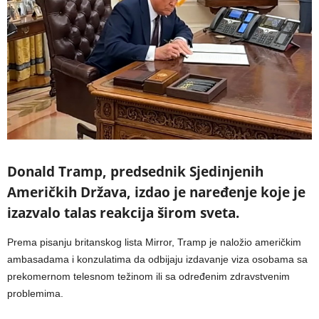
Donald Tramp, predsednik Sjedinjenih
Američkih Država, izdao je naređenje koje je
izazvalo talas reakcija širom sveta.
Prema pisanju britanskog lista Mirror, Tramp je naložio američkim
ambasadama i konzulatima da odbijaju izdavanje viza osobama sa
prekomernom telesnom težinom ili sa određenim zdravstvenim
problemima.