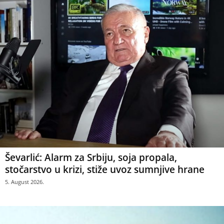
Ševarlić: Alarm za Srbiju, soja propala,
stočarstvo u krizi, stiže uvoz sumnjive hrane
5. August 2026.