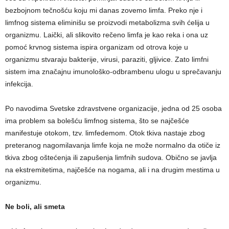
bezbojnom tečnošću koju mi danas zovemo limfa. Preko nje i
limfnog sistema eliminišu se proizvodi metabolizma svih ćelija u
organizmu. Laički, ali slikovito rečeno limfa je kao reka i ona uz
pomoć krvnog sistema ispira organizam od otrova koje u
organizmu stvaraju bakterije, virusi, paraziti, gljivice. Zato limfni
sistem ima značajnu imunološko-odbrambenu ulogu u sprečavanju
infekcija.
Po navodima Svetske zdravstvene organizacije, jedna od 25 osoba
ima problem sa bolešću limfnog sistema, što se najčešće
manifestuje otokom, tzv. limfedemom. Otok tkiva nastaje zbog
preteranog nagomilavanja limfe koja ne može normalno da otiče iz
tkiva zbog oštećenja ili zapušenja limfnih sudova. Obično se javlja
na ekstremitetima, najčešće na nogama, ali i na drugim mestima u
organizmu.
Ne boli, ali smeta