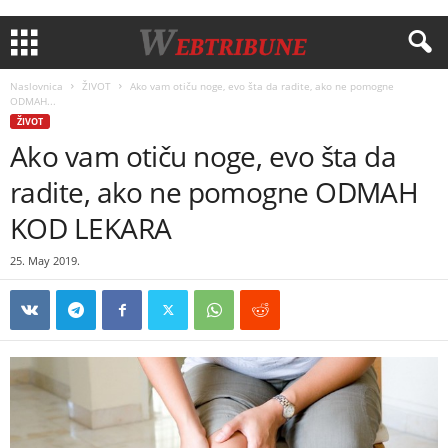
Naslovnica
ŽIVOT
Ako vam otiču noge, evo šta da radite, ako ne pomogne
ODMAH...
ŽIVOT
Ako vam otiču noge, evo šta da
radite, ako ne pomogne ODMAH
KOD LEKARA
25. May 2019.