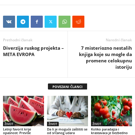
Prethodni članak
Naredni članak
Diverzija ruskog projekta –
7 misteriozno nestalih
META EVROPA
knjiga koje su mogle da
promene celokupnu
istoriju
POVEZANI ČLANCI
ŽIVOT
ŽIVOT
ŽIVOT
Letnji favorit krije
Da li je moguće zaštititi se
Koliko paradajza i
opasnost: Previše
od srčanog udara
krastavaca je bezbedno