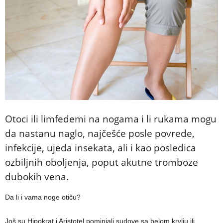
Otoci ili limfedemi na nogama i li rukama mogu
da nastanu naglo, najčešće posle povrede,
infekcije, ujeda insekata, ali i kao posledica
ozbiljnih oboljenja, poput akutne tromboze
dubokih vena.
Da li i vama noge otiču?
Još su Hipokrat i Aristotel pominjali sudove sa belom krvlju ili