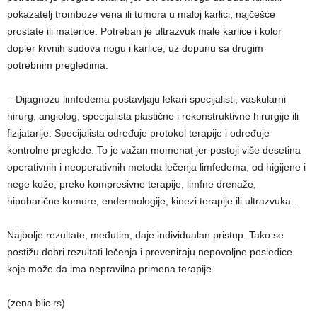
pokazatelj tromboze vena ili tumora u maloj karlici, najčešće
prostate ili materice. Potreban je ultrazvuk male karlice i kolor
dopler krvnih sudova nogu i karlice, uz dopunu sa drugim
potrebnim pregledima.
– Dijagnozu limfedema postavljaju lekari specijalisti, vaskularni
hirurg, angiolog, specijalista plastične i rekonstruktivne hirurgije ili
fizijatarije. Specijalista određuje protokol terapije i određuje
kontrolne preglede. To je važan momenat jer postoji više desetina
operativnih i neoperativnih metoda lečenja limfedema, od higijene i
nege kože, preko kompresivne terapije, limfne drenaže,
hipobarične komore, endermologije, kinezi terapije ili ultrazvuka…
Najbolje rezultate, međutim, daje individualan pristup. Tako se
postižu dobri rezultati lečenja i preveniraju nepovoljne posledice
koje može da ima nepravilna primena terapije.
(zena.blic.rs)