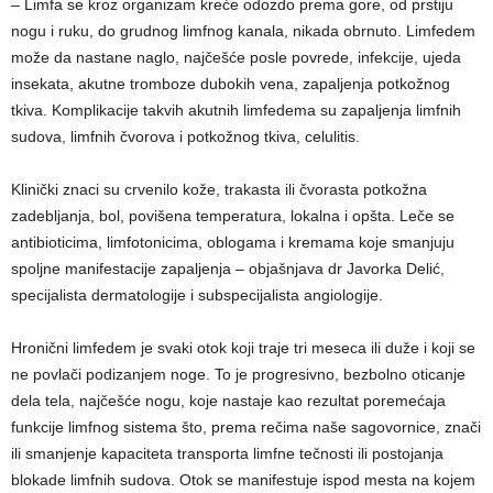
– Limfa se kroz organizam kreće odozdo prema gore, od prstiju
nogu i ruku, do grudnog limfnog kanala, nikada obrnuto. Limfedem
može da nastane naglo, najčešće posle povrede, infekcije, ujeda
insekata, akutne tromboze dubokih vena, zapaljenja potkožnog
tkiva. Komplikacije takvih akutnih limfedema su zapaljenja limfnih
sudova, limfnih čvorova i potkožnog tkiva, celulitis.
Klinički znaci su crvenilo kože, trakasta ili čvorasta potkožna
zadebljanja, bol, povišena temperatura, lokalna i opšta. Leče se
antibioticima, limfotonicima, oblogama i kremama koje smanjuju
spoljne manifestacije zapaljenja – objašnjava dr Javorka Delić,
specijalista dermatologije i subspecijalista angiologije.
Hronični limfedem je svaki otok koji traje tri meseca ili duže i koji se
ne povlači podizanjem noge. To je progresivno, bezbolno oticanje
dela tela, najčešće nogu, koje nastaje kao rezultat poremećaja
funkcije limfnog sistema što, prema rečima naše sagovornice, znači
ili smanjenje kapaciteta transporta limfne tečnosti ili postojanja
blokade limfnih sudova. Otok se manifestuje ispod mesta na kojem