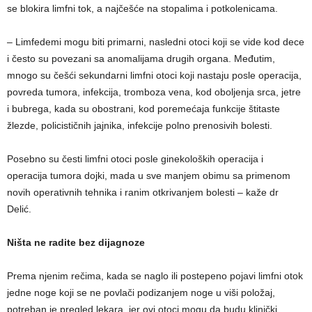
se blokira limfni tok, a najčešće na stopalima i potkolenicama.
– Limfedemi mogu biti primarni, nasledni otoci koji se vide kod dece
i često su povezani sa anomalijama drugih organa. Međutim,
mnogo su češći sekundarni limfni otoci koji nastaju posle operacija,
povreda tumora, infekcija, tromboza vena, kod oboljenja srca, jetre
i bubrega, kada su obostrani, kod poremećaja funkcije štitaste
žlezde, policističnih jajnika, infekcije polno prenosivih bolesti.
Posebno su česti limfni otoci posle ginekoloških operacija i
operacija tumora dojki, mada u sve manjem obimu sa primenom
novih operativnih tehnika i ranim otkrivanjem bolesti – kaže dr
Delić.
Ništa ne radite bez dijagnoze
Prema njenim rečima, kada se naglo ili postepeno pojavi limfni otok
jedne noge koji se ne povlači podizanjem noge u viši položaj,
potreban je pregled lekara, jer ovi otoci mogu da budu klinički