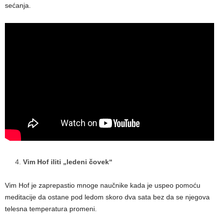
sećanja.
Vim Hof iliti „ledeni čovek“
Vim Hof je zaprepastio mnoge naučnike kada je uspeo pomoću
meditacije da ostane pod ledom skoro dva sata bez da se njegova
telesna temperatura promeni.