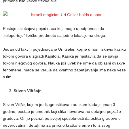
primene bilo kakve fizičke sile.
Postoje i slučajevi pojedinaca koji mogu u potpunosti da
„teleportuju“ fizičke predmete sa jedne lokacije na drugu.
Jedan od takvih pojedinaca je Uri Geler, koji je umom iskrivio kašiku
tokom govora u zgradi Kapitola. Kašika je nastavila da se savija
tokom njegovog govora. Nauka još uvek ne ume da objasni ovakve
fenomene, mada se veruje da kvantno zapetljavanje ima neke veze
s tim.
Stiven Viltšajr
Stiven Viltšir, kojem je dijagnostikovan autizam kada je imao 3
godine, postao je umetnik koji slika neverovatno detaljne pejzaže
gradova. On je poznat po svojoj sposobnosti da oslika gradove u
neverovatnim detaljima za prilično kratko vreme i to iz svog