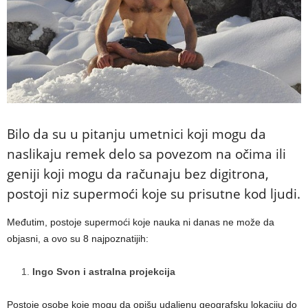
Bilo da su u pitanju umetnici koji mogu da
naslikaju remek delo sa povezom na očima ili
geniji koji mogu da računaju bez digitrona,
postoji niz supermoći koje su prisutne kod ljudi.
Međutim, postoje supermoći koje nauka ni danas ne može da
objasni, a ovo su 8 najpoznatijih:
Ingo Svon i astralna projekcija
Postoje osobe koje mogu da opišu udaljenu geografsku lokaciju do