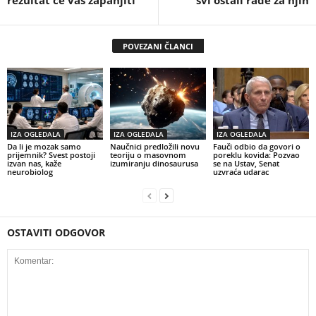
rezultat će vas zapanjiti
svi ostali rade za njih
POVEZANI ČLANCI
IZA OGLEDALA
IZA OGLEDALA
IZA OGLEDALA
Da li je mozak samo
Naučnici predložili novu
Fauči odbio da govori o
prijemnik? Svest postoji
teoriju o masovnom
poreklu kovida: Pozvao
izvan nas, kaže
izumiranju dinosaurusa
se na Ustav, Senat
neurobiolog
uzvraća udarac
OSTAVITI ODGOVOR