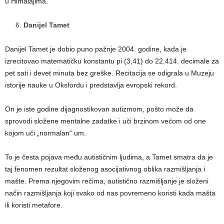
u Himalajima.
Danijel Tamet
Danijel Tamet je dobio puno pažnje 2004. godine, kada je
izrecitovao matematičku konstantu pi (3,41) do 22.414. decimale za
pet sati i devet minuta bez greške. Recitacija se odigrala u Muzeju
istorije nauke u Oksfordu i predstavlja evropski rekord.
On je iste godine dijagnostikovan autizmom, pošto može da
sprovodi složene mentalne zadatke i uči brzinom većom od one
kojom uči „normalan“ um.
To je česta pojava među autističnim ljudima, a Tamet smatra da je
taj fenomen rezultat složenog asocijativnog oblika razmišljanja i
mašte. Prema njegovim rečima, autistično razmišljanje je složeni
način razmišljanja koji svako od nas povremeno koristi kada mašta
ili koristi metafore.