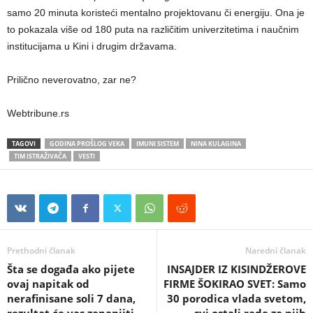
samo 20 minuta koristeći mentalno projektovanu či energiju. Ona je
to pokazala više od 180 puta na različitim univerzitetima i naučnim
institucijama u Kini i drugim državama.
Prilično neverovatno, zar ne?
Webtribune.rs
TAGOVI
GODINA PROŠLOG VEKA
IMUNI SISTEM
NINA KULAGINA
TIM ISTRAŽIVAČA
VESTI
Prethodni članak
Naredni članak
Šta se događa ako pijete
INSAJDER IZ KISINDŽEROVE
ovaj napitak od
FIRME ŠOKIRAO SVET: Samo
nerafinisane soli 7 dana,
30 porodica vlada svetom,