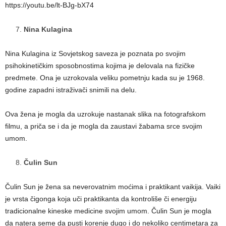
https://youtu.be/lt-BJg-bX74
Nina Kulagina
Nina Kulagina iz Sovjetskog saveza je poznata po svojim
psihokinetičkim sposobnostima kojima je delovala na fizičke
predmete. Ona je uzrokovala veliku pometnju kada su je 1968.
godine zapadni istraživači snimili na delu.
Ova žena je mogla da uzrokuje nastanak slika na fotografskom
filmu, a priča se i da je mogla da zaustavi žabama srce svojim
umom.
Čulin Sun
Čulin Sun je žena sa neverovatnim moćima i praktikant vaikija. Vaiki
je vrsta čigonga koja uči praktikanta da kontroliše či energiju
tradicionalne kineske medicine svojim umom. Čulin Sun je mogla
da natera seme da pusti korenje dugo i do nekoliko centimetara za