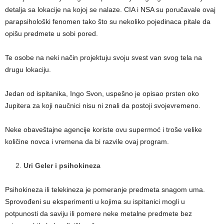
detalja sa lokacije na kojoj se nalaze. CIA i NSA su poručavale ovaj
parapsihološki fenomen tako što su nekoliko pojedinaca pitale da
opišu predmete u sobi pored.
Te osobe na neki način projektuju svoju svest van svog tela na
drugu lokaciju.
Jedan od ispitanika, Ingo Svon, uspešno je opisao prsten oko
Jupitera za koji naučnici nisu ni znali da postoji svojevremeno.
Neke obaveštajne agencije koriste ovu supermoć i troše velike
količine novca i vremena da bi razvile ovaj program.
Uri Geler i psihokineza
Psihokineza ili telekineza je pomeranje predmeta snagom uma.
Sprovođeni su eksperimenti u kojima su ispitanici mogli u
potpunosti da saviju ili pomere neke metalne predmete bez