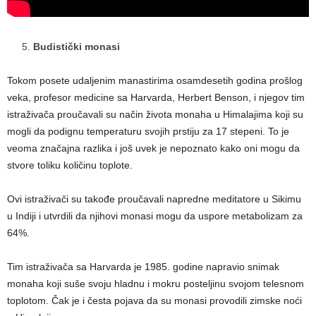
Budistički monasi
Tokom posete udaljenim manastirima osamdesetih godina prošlog
veka, profesor medicine sa Harvarda, Herbert Benson, i njegov tim
istraživača proučavali su način života monaha u Himalajima koji su
mogli da podignu temperaturu svojih prstiju za 17 stepeni. To je
veoma značajna razlika i još uvek je nepoznato kako oni mogu da
stvore toliku količinu toplote.
Ovi istraživači su takođe proučavali napredne meditatore u Sikimu
u Indiji i utvrdili da njihovi monasi mogu da uspore metabolizam za
64%.
Tim istraživača sa Harvarda je 1985. godine napravio snimak
monaha koji suše svoju hladnu i mokru posteljinu svojom telesnom
toplotom. Čak je i česta pojava da su monasi provodili zimske noći