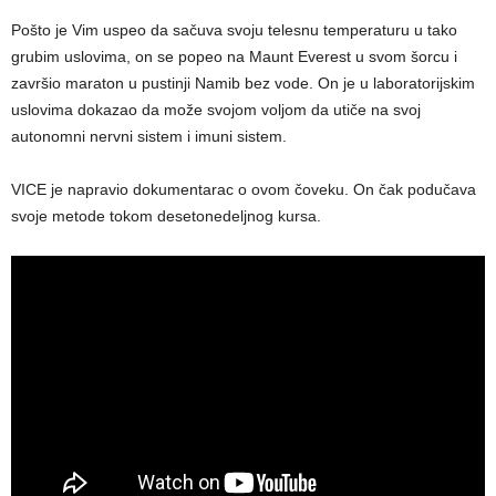
Pošto je Vim uspeo da sačuva svoju telesnu temperaturu u tako
grubim uslovima, on se popeo na Maunt Everest u svom šorcu i
završio maraton u pustinji Namib bez vode. On je u laboratorijskim
uslovima dokazao da može svojom voljom da utiče na svoj
autonomni nervni sistem i imuni sistem.
VICE je napravio dokumentarac o ovom čoveku. On čak podučava
svoje metode tokom desetonedeljnog kursa.