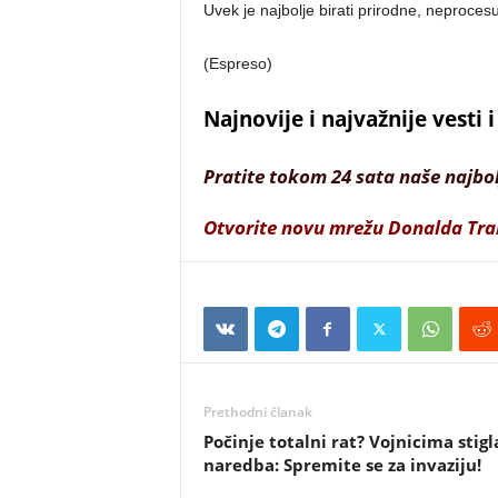
Uvek je najbolje birati prirodne, neproce
(Espreso)
Najnovije i najvažnije vesti
Pratite tokom 24 sata naše najbo
Otvorite novu mrežu Donalda Tr
Prethodni članak
Počinje totalni rat? Vojnicima stigl
naredba: Spremite se za invaziju!