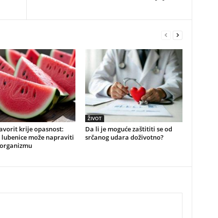
ŽIVOT
favorit krije opasnost:
Da li je moguće zaštititi se od
 lubenice može napraviti
srčanog udara doživotno?
 organizmu