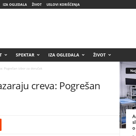
IZA OGLEDALA
ŽIVOT
USLOVI KORIŠĆENJA
T
SPEKTAR
IZA OGLEDALA
ŽIVOT
va: Pogrešan izbor za doručak
Naj
azaraju creva: Pogrešan
A
s
o