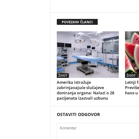
POVEZANI ČLANCI
ŽIVOT
ŽIVOT
Amerika istražuje
Letnji 
zabrinjavajuće slučajeve
Previše
doniranja organa: Nalazi o 28
haos u
pacijenata izazvali uzbunu
OSTAVITI ODGOVOR