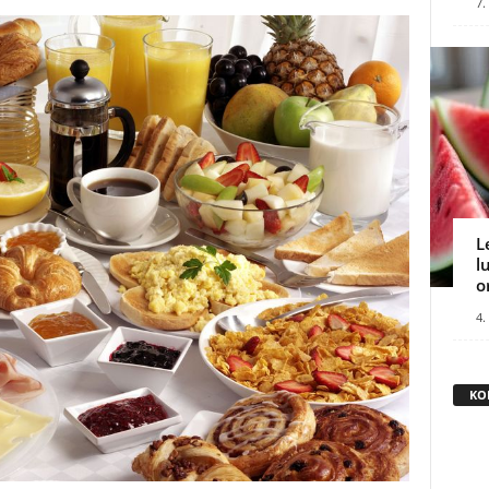
7.
L
l
o
4.
KO