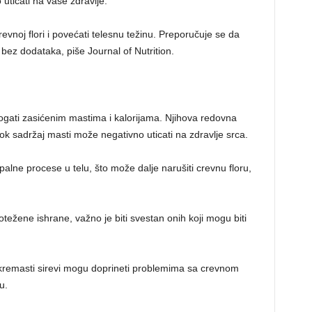
uticati na vaše zdravlje.
vnoj flori i povećati telesnu težinu. Preporučuje se da
 bez dodataka, piše Journal of Nutrition.
bogati zasićenim mastima i kalorijama. Njihova redovna
ok sadržaj masti može negativno uticati na zdravlje srca.
lne procese u telu, što može dalje narušiti crevnu floru,
.
težene ishrane, važno je biti svestan onih koji mogu biti
kremasti sirevi mogu doprineti problemima sa crevnom
u.