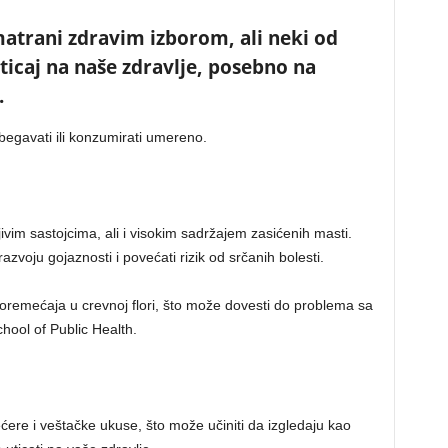
matrani zdravim izborom, ali neki od
ticaj na naše zdravlje, posebno na
.
zbegavati ili konzumirati umereno.
im sastojcima, ali i visokim sadržajem zasićenih masti.
voju gojaznosti i povećati rizik od srčanih bolesti.
oremećaja u crevnoj flori, što može dovesti do problema sa
ool of Public Health.
ćere i veštačke ukuse, što može učiniti da izgledaju kao