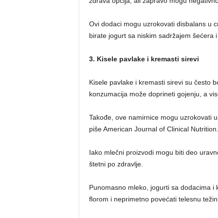
zdrava opcija, ali zapravo mogu negativno 
Ovi dodaci mogu uzrokovati disbalans u cre
birate jogurt sa niskim sadržajem šećera i
3. Kisele pavlake i kremasti sirevi
Kisele pavlake i kremasti sirevi su često 
konzumacija može doprineti gojenju, a vis
Takođe, ove namirnice mogu uzrokovati upa
piše American Journal of Clinical Nutrition
Iako mlečni proizvodi mogu biti deo uravno
štetni po zdravlje.
Punomasno mleko, jogurti sa dodacima i 
florom i neprimetno povećati telesnu težin