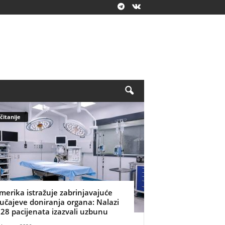
čitanije
merika istražuje zabrinjavajuće
lučajeve doniranja organa: Nalazi
 28 pacijenata izazvali uzbunu