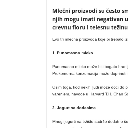
Mlečni proizvodi su često s
njih mogu imati negativan u
crevnu floru i telesnu težinu
Evo tri mlečna proizvoda koje bi trebalo i
1. Punomasno mleko
Punomasno mleko može biti bogato hranljiv
Prekomerna konzumacija može doprineti raz
Osim toga, kod nekih ljudi može doći do p
varenjem, navode u Harvard T.H. Chan Sch
2. Jogurt sa dodacima
Mnogi jogurti na tržištu sadrže dodatne še