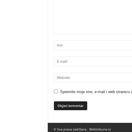
Spremite moje ime, e-mail i web stranicu 
© Sva prava zadržana -
Webtribune.rs