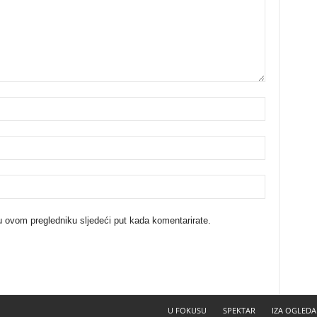
u ovom pregledniku sljedeći put kada komentarirate.
U FOKUSU
SPEKTAR
IZA OGLEDA