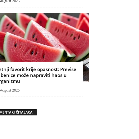
 August 2026.
etnji favorit krije opasnost: Previše
ubenice može napraviti haos u
rganizmu
 August 2026.
MENTARI ČITALACA