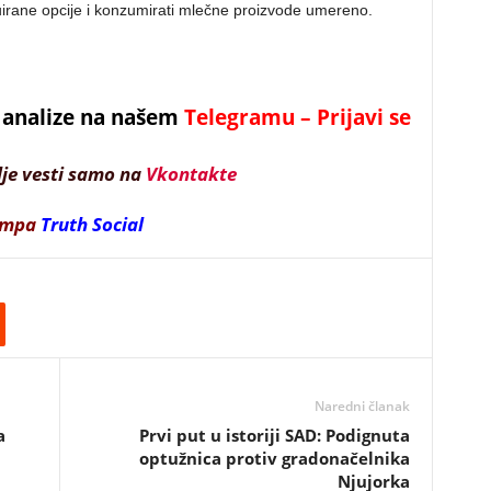
suirane opcije i konzumirati mlečne proizvode umereno.
 i analize na našem
Telegramu – Prijavi se
lje vesti samo na
Vkontakte
ampa
Truth Social
Naredni članak
a
Prvi put u istoriji SAD: Podignuta
optužnica protiv gradonačelnika
Njujorka