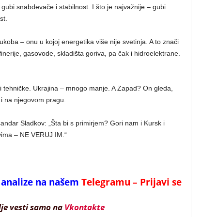
 gubi snabdevače i stabilnost. I što je najvažnije – gubi
st.
oba – onu u kojoj energetika više nije svetinja. A to znači
nerije, gasovode, skladišta goriva, pa čak i hidroelektrane.
ke i tehničke. Ukrajina – mnogo manje. A Zapad? On gleda,
i i na njegovom pragu.
sandar Sladkov: „Šta bi s primirjem? Gori nam i Kursk i
ovima – NE VERUJ IM.“
 i analize na našem
Telegramu – Prijavi se
lje vesti samo na
Vkontakte