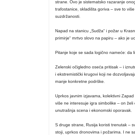
strane. Ovo je sistematsko razaranje onoga
trafostanice, skladišta goriva – sve to viš
suzdržanosti.
Napad na stanicu „Sudža“ i požar u Krasn
primirje“ mrtvo slovo na papiru – ako je uo
Pitanje koje se sada logično nameće: da li
Zelenski očigledno oseća pritisak – i iznu
i ekstremistički krugovi koji ne dozvolj
manje konkretne podrške.
Uprkos javnim izjavama, kolektivni Zapa
više ne interesuje igra simbolike – on želi 
unutrašnja scena i ekonomski oporavak.
S druge strane, Rusija koristi trenutak – s
stoji, uprkos dronovima i požarima. I ne s