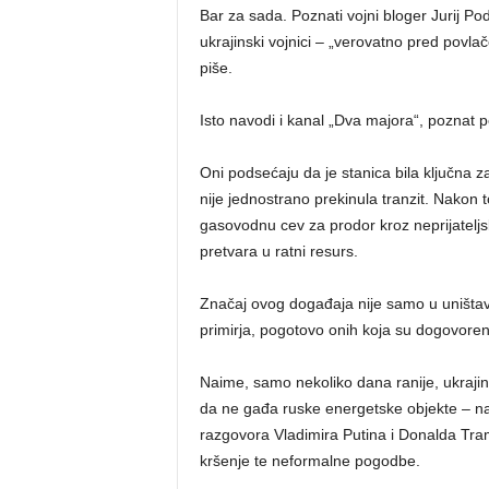
Bar za sada. Poznati vojni bloger Jurij Po
ukrajinski vojnici – „verovatno pred povla
piše.
Isto navodi i kanal „Dva majora“, pozna
Oni podsećaju da je stanica bila ključna 
nije jednostrano prekinula tranzit. Nakon t
gasovodnu cev za prodor kroz neprijateljsk
pretvara u ratni resurs.
Značaj ovog događaja nije samo u uništav
primirja, pogotovo onih koja su dogovoren
Naime, samo nekoliko dana ranije, ukrajins
da ne gađa ruske energetske objekte – n
razgovora Vladimira Putina i Donalda Tramp
kršenje te neformalne pogodbe.