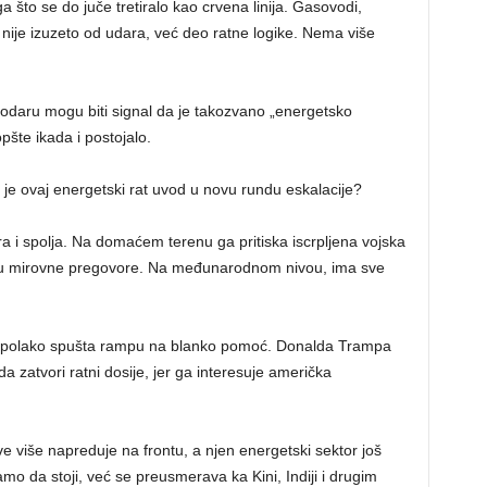
 što se do juče tretiralo kao crvena linija. Gasovodi,
e nije izuzeto od udara, već deo ratne logike. Nema više
odaru mogu biti signal da je takozvano „energetsko
pšte ikada i postojalo.
 je ovaj energetski rat uvod u novu rundu eskalacije?
tra i spolja. Na domaćem terenu ga pritiska iscrpljena vojska
avaju mirovne pregovore. Na međunarodnom nivou, ima sve
d polako spušta rampu na blanko pomoć. Donalda Trampa
da zatvori ratni dosije, jer ga interesuje američka
ve više napreduje na frontu, a njen energetski sektor još
amo da stoji, već se preusmerava ka Kini, Indiji i drugim