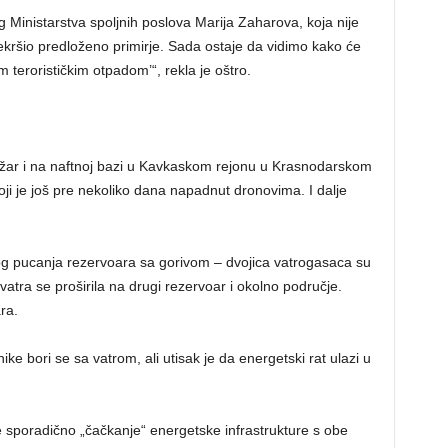
g Ministarstva spoljnih poslova Marija Zaharova, koja nije
rekršio predloženo primirje. Sada ostaje da vidimo kako će
 terorističkim otpadom’“, rekla je oštro.
žar i na naftnoj bazi u Kavkaskom rejonu u Krasnodarskom
oji je još pre nekoliko dana napadnut dronovima. I dalje
og pucanja rezervoara sa gorivom – dvojica vatrogasaca su
vatra se proširila na drugi rezervoar i okolno područje.
ra.
ike bori se sa vatrom, ali utisak je da energetski rat ulazi u
 sporadično „čačkanje“ energetske infrastrukture s obe