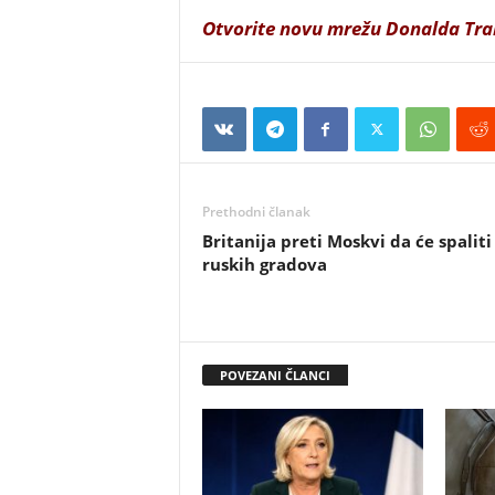
Otvorite novu mrežu Donalda Tr
Prethodni članak
Britanija preti Moskvi da će spaliti
ruskih gradova
POVEZANI ČLANCI