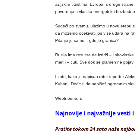
azijskim tržištima. Evropa, s druge strane,
poverenje u vlastitu energetsku bezbedno
Sudeći po svemu, ulazimo u novu etapu suk
da možemo očekivati još više udara na rafi
Pitanje je samo – gde je granica?
Rusija ima resurse da izdrži – i sirovins
meri i – ćuti. Sve dok se plamen ne pojav
I zato, kako je napisao ratni reporter Alek
Kubanj. Dođe ti da napišeš ogromnim sl
Webtribune.rs
Najnovije i najvažnije vesti
Pratite tokom 24 sata naše najbo