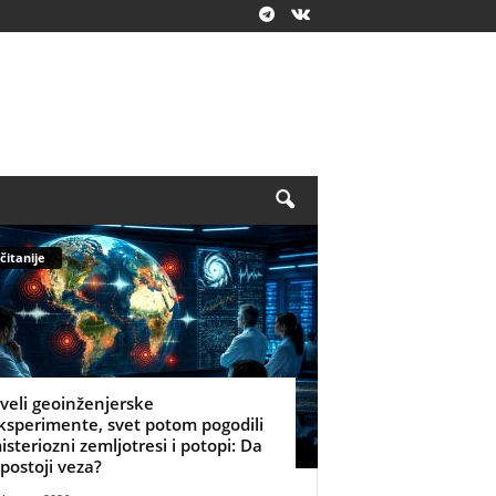
čitanije
zveli geoinženjerske
ksperimente, svet potom pogodili
isteriozni zemljotresi i potopi: Da
i postoji veza?