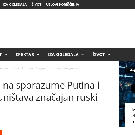
IZA OGLEDALA
ŽIVOT
USLOVI KORIŠĆENJA
T
SPEKTAR
IZA OGLEDALA
ŽIVOT
azume Putina i Trampa: Ukrajina uništava značajan ruski...
Naj
o na sporazume Putina i
ništava značajan ruski
I
e
m
l