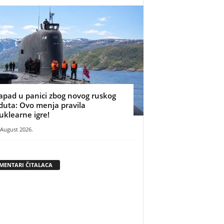
apad u panici zbog novog ruskog
duta: Ovo menja pravila
uklearne igre!
 August 2026.
MENTARI ČITALACA