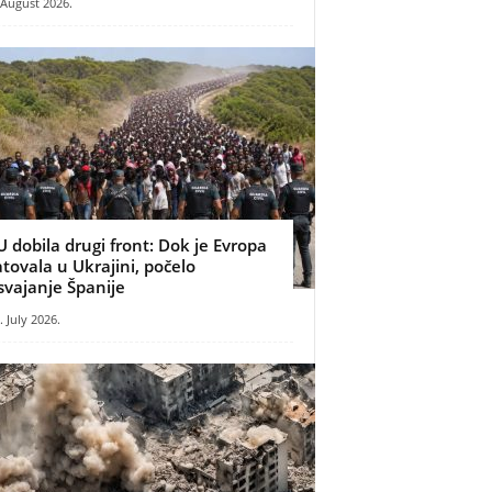
 August 2026.
U dobila drugi front: Dok je Evropa
atovala u Ukrajini, počelo
svajanje Španije
. July 2026.