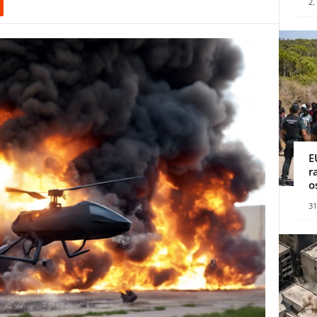
2.
E
r
o
31