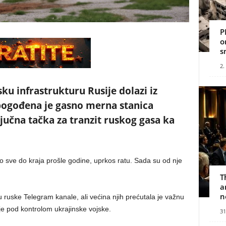
P
o
s
2.
ku infrastrukturu Rusije dolazi iz
pogođena je gasno merna stanica
ljučna tačka za tranzit ruskog gasa ka
 sve do kraja prošle godine, uprkos ratu. Sada su od nje
T
a
n
 ruske Telegram kanale, ali većina njih prećutala je važnu
lje pod kontrolom ukrajinske vojske.
31