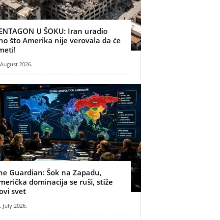
ENTAGON U ŠOKU: Iran uradio
no što Amerika nije verovala da će
meti!
 August 2026.
he Guardian: Šok na Zapadu,
merička dominacija se ruši, stiže
ovi svet
. July 2026.