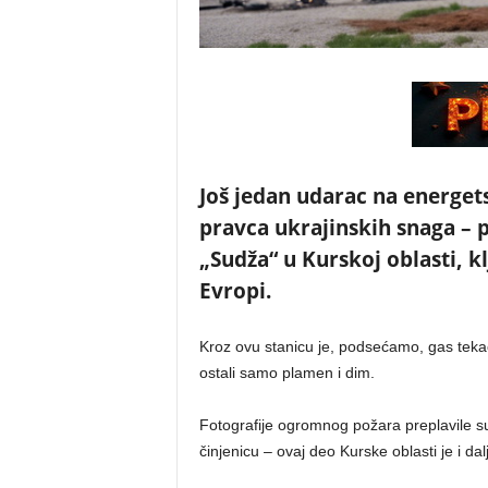
Još jedan udarac na energets
pravca ukrajinskih snaga – 
„Sudža“ u Kurskoj oblasti, k
Evropi.
Kroz ovu stanicu je, podsećamo, gas tekao
ostali samo plamen i dim.
Fotografije ogromnog požara preplavile su
činjenicu – ovaj deo Kurske oblasti je i da