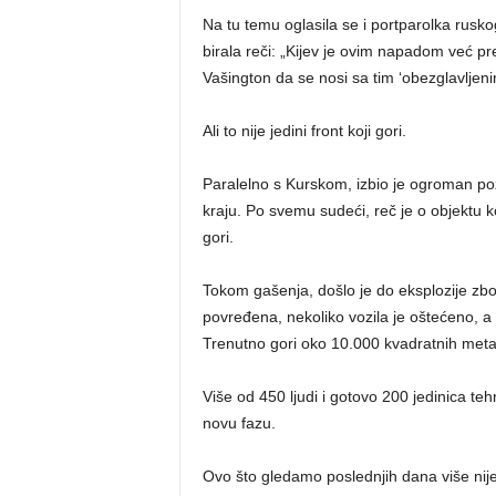
Na tu temu oglasila se i portparolka rusko
birala reči: „Kijev je ovim napadom već p
Vašington da se nosi sa tim ‘obezglavljenim
Ali to nije jedini front koji gori.
Paralelno s Kurskom, izbio je ogroman po
kraju. Po svemu sudeći, reč je o objektu k
gori.
Tokom gašenja, došlo je do eksplozije zb
povređena, nekoliko vozila je oštećeno, a 
Trenutno gori oko 10.000 kvadratnih meta
Više od 450 ljudi i gotovo 200 jedinica tehn
novu fazu.
Ovo što gledamo poslednjih dana više nije