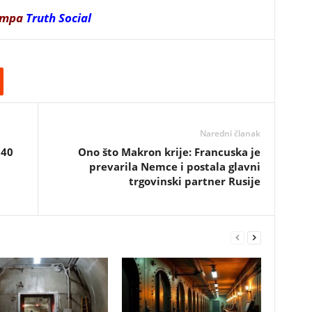
ampa
Truth Social
Naredni članak
 40
Ono što Makron krije: Francuska je
prevarila Nemce i postala glavni
trgovinski partner Rusije