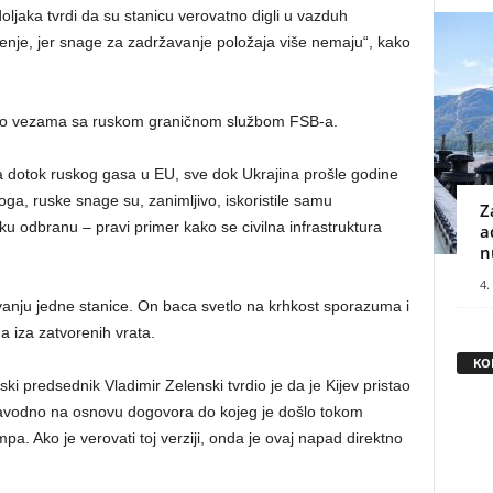
doljaka tvrdi da su stanicu verovatno digli u vazduh
čenje, jer snage za zadržavanje položaja više nemaju“, kako
t po vezama sa ruskom graničnom službom FSB-a.
za dotok ruskog gasa u EU, sve dok Ukrajina prošle godine
oga, ruske snage su, zanimljivo, iskoristile samu
Z
u odbranu – pravi primer kako se civilna infrastruktura
a
n
4.
anju jedne stanice. On baca svetlo na krhkost sporazuma i
a iza zatvorenih vrata.
KO
ki predsednik Vladimir Zelenski tvrdio je da je Kijev pristao
avodno na osnovu dogovora do kojeg je došlo tokom
a. Ako je verovati toj verziji, onda je ovaj napad direktno