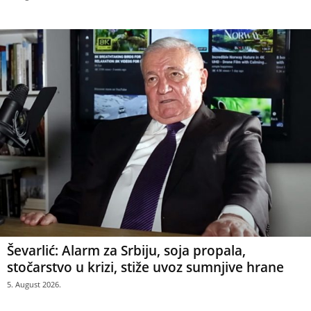
Ševarlić: Alarm za Srbiju, soja propala,
stočarstvo u krizi, stiže uvoz sumnjive hrane
5. August 2026.