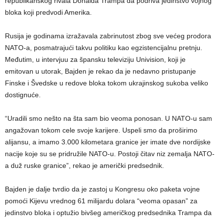
republikanskog rivala Donalda Trampa da podriva jedinstvo vojnog
bloka koji predvodi Amerika.
Rusija je godinama izražavala zabrinutost zbog sve većeg prodora
NATO-a, posmatrajući takvu politiku kao egzistencijalnu pretnju.
Međutim, u intervjuu za špansku televiziju Univision, koji je
emitovan u utorak, Bajden je rekao da je nedavno pristupanje
Finske i Švedske u redove bloka tokom ukrajinskog sukoba veliko
dostignuće.
“Uradili smo nešto na šta sam bio veoma ponosan. U NATO-u sam
angažovan tokom cele svoje karijere. Uspeli smo da proširimo
alijansu, a imamo 3.000 kilometara granice jer imate dve nordijske
nacije koje su se pridružile NATO-u. Postoji čitav niz zemalja NATO-
a duž ruske granice”, rekao je američki predsednik.
Bajden je dalje tvrdio da je zastoj u Kongresu oko paketa vojne
pomoći Kijevu vrednog 61 milijardu dolara “veoma opasan” za
jedinstvo bloka i optužio bivšeg američkog predsednika Trampa da