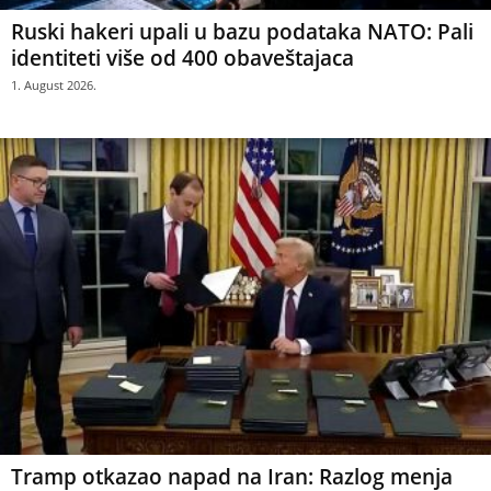
Ruski hakeri upali u bazu podataka NATO: Pali
identiteti više od 400 obaveštajaca
1. August 2026.
Tramp otkazao napad na Iran: Razlog menja