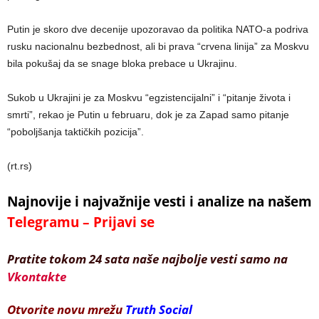
Putin je skoro dve decenije upozoravao da politika NATO-a podriva
rusku nacionalnu bezbednost, ali bi prava “crvena linija” za Moskvu
bila pokušaj da se snage bloka prebace u Ukrajinu.
Sukob u Ukrajini je za Moskvu “egzistencijalni” i “pitanje života i
smrti”, rekao je Putin u februaru, dok je za Zapad samo pitanje
“poboljšanja taktičkih pozicija”.
(rt.rs)
Najnovije i najvažnije vesti i analize na našem
Telegramu – Prijavi se
Pratite tokom 24 sata naše najbolje vesti samo na
Vkontakte
Otvorite novu mrežu
Truth Social