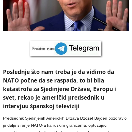
Poslednje što nam treba je da vidimo da
NATO počne da se raspada, to bi bila
katastrofa za Sjedinjene Države, Evropu i
svet, rekao je američki predsednik u
intervjuu španskoj televiziji
Predsednik Sjedinjenih Američkih Država Džozef Bajden pozdravio
je dalje širenje NATO-a ka ruskim granicama, optužujući