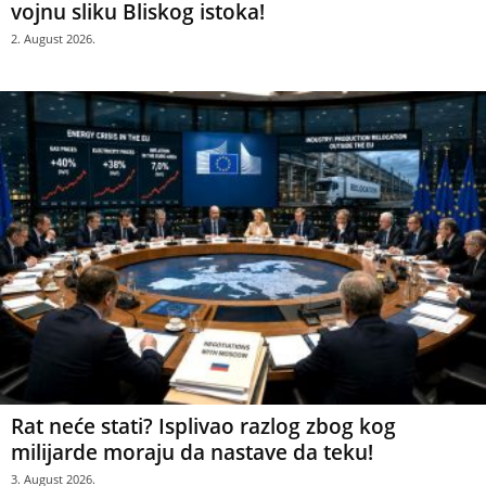
vojnu sliku Bliskog istoka!
2. August 2026.
Rat neće stati? Isplivao razlog zbog kog
milijarde moraju da nastave da teku!
3. August 2026.