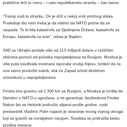
praktično drži tu meru – i celu republikansku stranku – kao taoce.
“Tramp vodi tu stranku. On je drži u nekoj vrsti smrtnog stiska.
Poslednje što nam treba je da vidimo da NATO počne da se
raspada. To bi bila katastrofa za Sjedinjene Države, katastrofa za
Evropu, katastrofa za svet”, rekao je Bajden.
SAD su Ukrajini poslale više od 113 milijardi dolara u različitim
oblicima pomoći od početka neprijateljstava sa Rusijom. Moskva je
više puta osuđivala inostrane isporuke oružja Kijevu, tvrdeći da će
one samo produžiti sukob, dok će Zapad učiniti direktnim
učesnikom u neprijateljstvima.
Finska ima granicu od 1.300 km sa Rusijom, a Moskva je tvrdila da
članstvo u NATO-u ugrožava, a ne garantuje, bezbednost Finske.
Nakon što se Helsinki pridružio alijansi prošle godine, ruski
predsednik Vladimir Putin najavio je stvaranje novog vojnog okruga
koji se graniči sa nordijskom nacijom. Švedska se pridružila bloku
prošlog meseca.