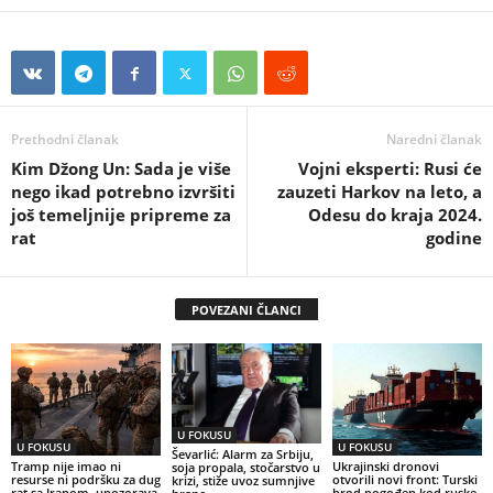
Prethodni članak
Naredni članak
Kim Džong Un: Sada je više
Vojni eksperti: Rusi će
nego ikad potrebno izvršiti
zauzeti Harkov na leto, a
još temeljnije pripreme za
Odesu do kraja 2024.
rat
godine
POVEZANI ČLANCI
U FOKUSU
U FOKUSU
U FOKUSU
Ševarlić: Alarm za Srbiju,
Tramp nije imao ni
Ukrajinski dronovi
soja propala, stočarstvo u
resurse ni podršku za dug
otvorili novi front: Turski
krizi, stiže uvoz sumnjive
rat sa Iranom, upozorava
brod pogođen kod ruske