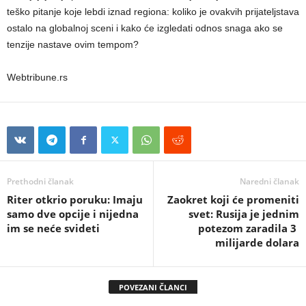
teško pitanje koje lebdi iznad regiona: koliko je ovakvih prijateljstava
ostalo na globalnoj sceni i kako će izgledati odnos snaga ako se
tenzije nastave ovim tempom?
Webtribune.rs
Prethodni članak
Naredni članak
Riter otkrio poruku: Imaju
Zaokret koji će promeniti
samo dve opcije i nijedna
svet: Rusija je jednim
im se neće svideti
potezom zaradila 3 ​​
milijarde dolara
POVEZANI ČLANCI