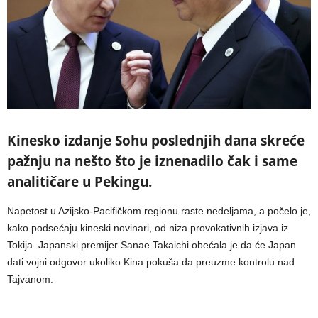
Kinesko izdanje Sohu poslednjih dana skreće
pažnju na nešto što je iznenadilo čak i same
analitičare u Pekingu.
Napetost u Azijsko-Pacifičkom regionu raste nedeljama, a počelo je,
kako podsećaju kineski novinari, od niza provokativnih izjava iz
Tokija. Japanski premijer Sanae Takaichi obećala je da će Japan
dati vojni odgovor ukoliko Kina pokuša da preuzme kontrolu nad
Tajvanom.