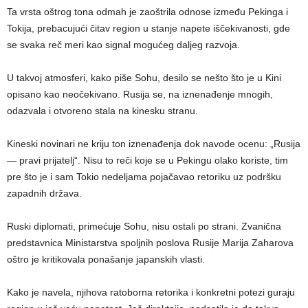
Ta vrsta oštrog tona odmah je zaoštrila odnose između Pekinga i
Tokija, prebacujući čitav region u stanje napete iščekivanosti, gde
se svaka reč meri kao signal mogućeg daljeg razvoja.
U takvoj atmosferi, kako piše Sohu, desilo se nešto što je u Kini
opisano kao neočekivano. Rusija se, na iznenađenje mnogih,
odazvala i otvoreno stala na kinesku stranu.
Kineski novinari ne kriju ton iznenađenja dok navode ocenu: „Rusija
— pravi prijatelj“. Nisu to reči koje se u Pekingu olako koriste, tim
pre što je i sam Tokio nedeljama pojačavao retoriku uz podršku
zapadnih država.
Ruski diplomati, primećuje Sohu, nisu ostali po strani. Zvanična
predstavnica Ministarstva spoljnih poslova Rusije Marija Zaharova
oštro je kritikovala ponašanje japanskih vlasti.
Kako je navela, njihova ratoborna retorika i konkretni potezi guraju