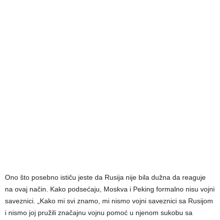
Ono što posebno ističu jeste da Rusija nije bila dužna da reaguje
na ovaj način. Kako podsećaju, Moskva i Peking formalno nisu vojni
saveznici. „Kako mi svi znamo, mi nismo vojni saveznici sa Rusijom
i nismo joj pružili značajnu vojnu pomoć u njenom sukobu sa