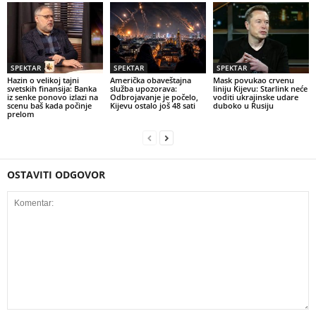
SPEKTAR
SPEKTAR
SPEKTAR
Hazin o velikoj tajni
Američka obaveštajna
Mask povukao crvenu
svetskih finansija: Banka
služba upozorava:
liniju Kijevu: Starlink neće
iz senke ponovo izlazi na
Odbrojavanje je počelo,
voditi ukrajinske udare
scenu baš kada počinje
Kijevu ostalo još 48 sati
duboko u Rusiju
prelom
OSTAVITI ODGOVOR