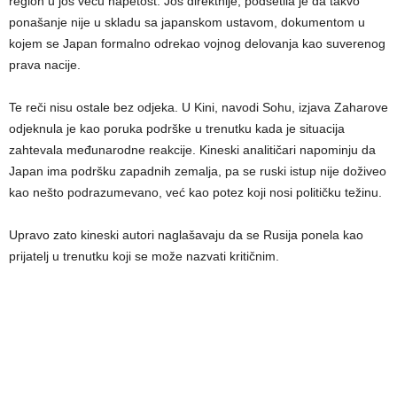
region u još veću napetost. Još direktnije, podsetila je da takvo
ponašanje nije u skladu sa japanskom ustavom, dokumentom u
kojem se Japan formalno odrekao vojnog delovanja kao suverenog
prava nacije.
Te reči nisu ostale bez odjeka. U Kini, navodi Sohu, izjava Zaharove
odjeknula je kao poruka podrške u trenutku kada je situacija
zahtevala međunarodne reakcije. Kineski analitičari napominju da
Japan ima podršku zapadnih zemalja, pa se ruski istup nije doživeo
kao nešto podrazumevano, već kao potez koji nosi političku težinu.
Upravo zato kineski autori naglašavaju da se Rusija ponela kao
prijatelj u trenutku koji se može nazvati kritičnim.