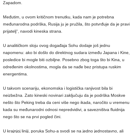
Zapadom.
Međutim, u ovom kritičnom trenutku, kada nam je potrebna
međunarodna podrška, Rusija ju je pružila, što potvrđuje da je pravi
prijatelj“, navodi kineska strana.
U analitičkom sloju ovog događaja Sohu dodaje još jednu
napomenu: ako bi došlo do direktnog sudara između Japana i Kine,
posledice bi mogle biti ozbiljne. Posebno zbog toga što bi Kina, u
određenim okolnostima, mogla da se nađe bez pristupa ruskim
energentima.
U takvom scenariju, ekonomska i logistička ranjivost bila bi
neizbežna. Zato kineski novinari zaključuju da je podrška Moskve
nešto što Peking treba da ceni više nego ikada, naročito u vremenu
kada su međunarodni odnosi nepredvidivi, a savezništva fluidnija
nego što se na prvi pogled čini.
U krajnjoj liniji, poruka Sohu-a svodi se na jedno jednostavno, ali