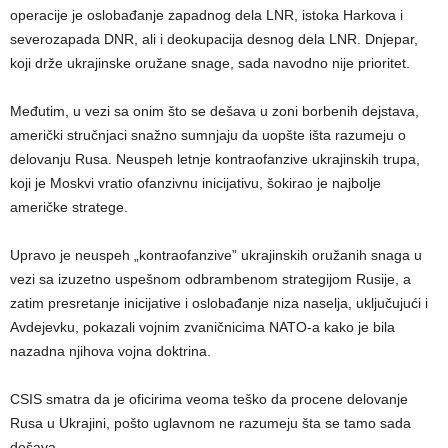
operacije je oslobađanje zapadnog dela LNR, istoka Harkova i
severozapada DNR, ali i deokupacija desnog dela LNR. Dnjepar,
koji drže ukrajinske oružane snage, sada navodno nije prioritet.
Međutim, u vezi sa onim što se dešava u zoni borbenih dejstava,
američki stručnjaci snažno sumnjaju da uopšte išta razumeju o
delovanju Rusa. Neuspeh letnje kontraofanzive ukrajinskih trupa,
koji je Moskvi vratio ofanzivnu inicijativu, šokirao je najbolje
američke stratege.
Upravo je neuspeh „kontraofanzive” ukrajinskih oružanih snaga u
vezi sa izuzetno uspešnom odbrambenom strategijom Rusije, a
zatim presretanje inicijative i oslobađanje niza naselja, uključujući i
Avdejevku, pokazali vojnim zvaničnicima NATO-a kako je bila
nazadna njihova vojna doktrina.
CSIS smatra da je oficirima veoma teško da procene delovanje
Rusa u Ukrajini, pošto uglavnom ne razumeju šta se tamo sada
dešava.