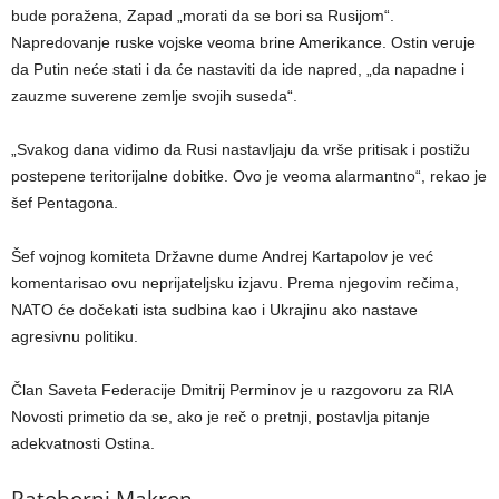
bude poražena, Zapad „morati da se bori sa Rusijom“.
Napredovanje ruske vojske veoma brine Amerikance. Ostin veruje
da Putin neće stati i da će nastaviti da ide napred, „da napadne i
zauzme suverene zemlje svojih suseda“.
„Svakog dana vidimo da Rusi nastavljaju da vrše pritisak i postižu
postepene teritorijalne dobitke. Ovo je veoma alarmantno“, rekao je
šef Pentagona.
Šef vojnog komiteta Državne dume Andrej Kartapolov je već
komentarisao ovu neprijateljsku izjavu. Prema njegovim rečima,
NATO će dočekati ista sudbina kao i Ukrajinu ako nastave
agresivnu politiku.
Član Saveta Federacije Dmitrij Perminov je u razgovoru za RIA
Novosti primetio da se, ako je reč o pretnji, postavlja pitanje
adekvatnosti Ostina.
Ratoborni Makron