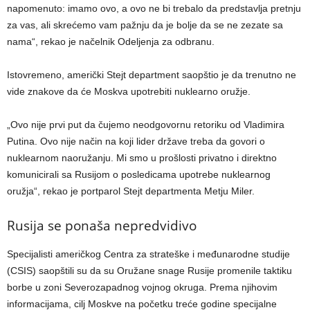
napomenuto: imamo ovo, a ovo ne bi trebalo da predstavlja pretnju
za vas, ali skrećemo vam pažnju da je bolje da se ne zezate sa
nama“, rekao je načelnik Odeljenja za odbranu.
Istovremeno, američki Stejt department saopštio je da trenutno ne
vide znakove da će Moskva upotrebiti nuklearno oružje.
„Ovo nije prvi put da čujemo neodgovornu retoriku od Vladimira
Putina. Ovo nije način na koji lider države treba da govori o
nuklearnom naoružanju. Mi smo u prošlosti privatno i direktno
komunicirali sa Rusijom o posledicama upotrebe nuklearnog
oružja“, rekao je portparol Stejt departmenta Metju Miler.
Rusija se ponaša nepredvidivo
Specijalisti američkog Centra za strateške i međunarodne studije
(CSIS) saopštili su da su Oružane snage Rusije promenile taktiku
borbe u zoni Severozapadnog vojnog okruga. Prema njihovim
informacijama, cilj Moskve na početku treće godine specijalne