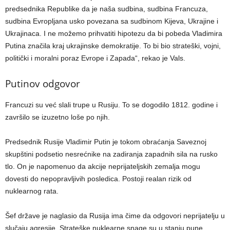
predsednika Republike da je naša sudbina, sudbina Francuza,
sudbina Evropljana usko povezana sa sudbinom Kijeva, Ukrajine i
Ukrajinaca. I ne možemo prihvatiti hipotezu da bi pobeda Vladimira
Putina značila kraj ukrajinske demokratije. To bi bio strateški, vojni,
politički i moralni poraz Evrope i Zapada“, rekao je Vals.
Putinov odgovor
Francuzi su već slali trupe u Rusiju. To se dogodilo 1812. godine i
završilo se izuzetno loše po njih.
Predsednik Rusije Vladimir Putin je tokom obraćanja Saveznoj
skupštini podsetio nesrećnike na zadiranja zapadnih sila na rusko
tlo. On je napomenuo da akcije neprijateljskih zemalja mogu
dovesti do nepopravljivih posledica. Postoji realan rizik od
nuklearnog rata.
Šef države je naglasio da Rusija ima čime da odgovori neprijatelju u
slučaju agresije. Strateške nuklearne snage su u stanju pune