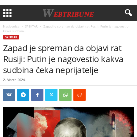
Naslovnica
SPEKTAR
Zapad je spreman da objavi rat Rusiji: Putin je nagovestio
kakva sudbina...
SPEKTAR
Zapad je spreman da objavi rat
Rusiji: Putin je nagovestio kakva
sudbina čeka neprijatelje
2. March 2024.