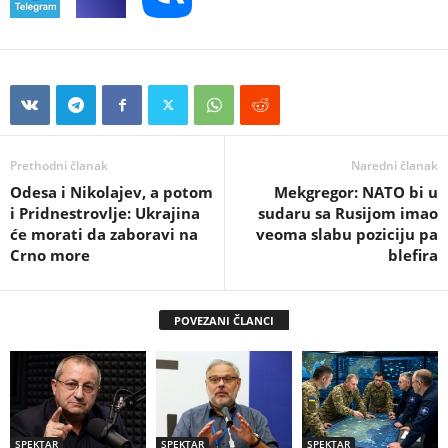
Prethodni članak
Naredni članak
Odesa i Nikolajev, a potom
Mekgregor: NATO bi u
i Pridnestrovlje: Ukrajina
sudaru sa Rusijom imao
će morati da zaboravi na
veoma slabu poziciju pa
Crno more
blefira
POVEZANI ČLANCI
SPEKTAR
SPEKTAR
SPEKTAR