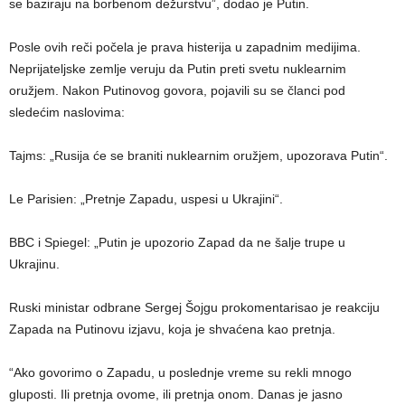
se baziraju na borbenom dežurstvu”, dodao je Putin.
Posle ovih reči počela je prava histerija u zapadnim medijima.
Neprijateljske zemlje veruju da Putin preti svetu nuklearnim
oružjem. Nakon Putinovog govora, pojavili su se članci pod
sledećim naslovima:
Tajms: „Rusija će se braniti nuklearnim oružjem, upozorava Putin“.
Le Parisien: „Pretnje Zapadu, uspesi u Ukrajini“.
BBC i Spiegel: „Putin je upozorio Zapad da ne šalje trupe u
Ukrajinu.
Ruski ministar odbrane Sergej Šojgu prokomentarisao je reakciju
Zapada na Putinovu izjavu, koja je shvaćena kao pretnja.
“Ako govorimo o Zapadu, u poslednje vreme su rekli mnogo
gluposti. Ili pretnja ovome, ili pretnja onom. Danas je jasno