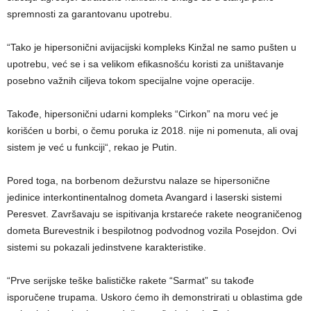
spremnosti za garantovanu upotrebu.
“Tako je hipersonični avijacijski kompleks Kinžal ne samo pušten u
upotrebu, već se i sa velikom efikasnošću koristi za uništavanje
posebno važnih ciljeva tokom specijalne vojne operacije.
Takođe, hipersonični udarni kompleks “Cirkon” na moru već je
korišćen u borbi, o čemu poruka iz 2018. nije ni pomenuta, ali ovaj
sistem je već u funkciji“, rekao je Putin.
Pored toga, na borbenom dežurstvu nalaze se hipersonične
jedinice interkontinentalnog dometa Avangard i laserski sistemi
Peresvet. Završavaju se ispitivanja krstareće rakete neograničenog
dometa Burevestnik i bespilotnog podvodnog vozila Posejdon. Ovi
sistemi su pokazali jedinstvene karakteristike.
“Prve serijske teške balističke rakete “Sarmat” su takođe
isporučene trupama. Uskoro ćemo ih demonstrirati u oblastima gde