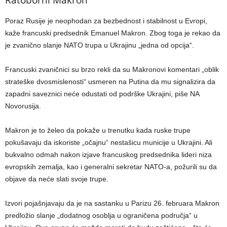
Poraz Rusije je neophodan za bezbednost i stabilnost u Evropi,
kaže francuski predsednik Emanuel Makron. Zbog toga je rekao da
je zvanično slanje NATO trupa u Ukrajinu „jedna od opcija“.
Francuski zvaničnici su brzo rekli da su Makronovi komentari „oblik
strateške dvosmislenosti“ usmeren na Putina da mu signalizira da
zapadni saveznici neće odustati od podrške Ukrajini, piše NA
Novorusija.
Makron je to želeo da pokaže u trenutku kada ruske trupe
pokušavaju da iskoriste „očajnu“ nestašicu municije u Ukrajini. Ali
bukvalno odmah nakon izjave francuskog predsednika lideri niza
evropskih zemalja, kao i generalni sekretar NATO-a, požurili su da
objave da neće slati svoje trupe.
Izvori pojašnjavaju da je na sastanku u Parizu 26. februara Makron
predložio slanje „dodatnog osoblja u ograničena područja“ u