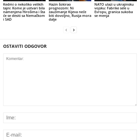
Kedmi o nekoliko velikih
Hazin šokirao
NATO ulazi u ukrajinsku
tajni: Kome je ustvari bila
prognozom: Ni
vojsku: Fabrike sele u
namenjena Hirošima i šta
zauzimanje Kijeva neće
Evropu, granica sukoba
će se desiti sa Nemačkom
biti dovoljno, Rusija mora
se menja
i SAD
dalje
OSTAVITI ODGOVOR