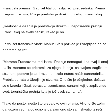
Francuski premijer Gabrijel Atal ponavlja reči predsednika. Prema
njegovim rečima, Rusija predstavlja direktnu pretnju Francuskoj.
„Realnost je da Rusija predstavlja direktnu i neposrednu pretnju
Francuskoj na svaki način“, rekao je on.
I bivši šef francuske vlade Manuel Vals pozvao je Evropljane da se
pripreme za rat.
“Moramo Francuzima reći istinu. Rat nije nemoguć, i na ovaj ili onaj
način, moramo se pripremiti za njega. Istorija, sa svojom tragičnom
stranom, ponovo je tu. I razumem zabrinutost naših sunarodnika.
Pretnja od rata u Ukrajini je stvarna. Ono što je očigledno, dešava
se u Izraelu i Gazi, porast antisemitizma, cunami koji je zapljusnuo
svet, teroristička pretnja koja je još uvek sa nama”.
“Tako da postoji nešto što vreba oko ovih pitanja. Ali ono što želim
da kažem veoma odlučno je da sam ono što sam shvatio iz reči