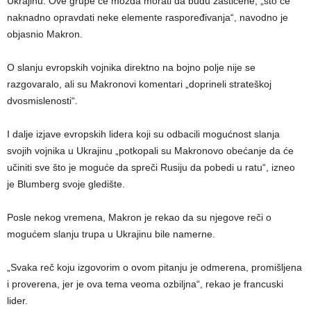
Ukrajinu. Ove grupe će možda morati da budu zaštićene, „što će
naknadno opravdati neke elemente raspoređivanja“, navodno je
objasnio Makron.
O slanju evropskih vojnika direktno na bojno polje nije se
razgovaralo, ali su Makronovi komentari „doprineli strateškoj
dvosmislenosti“.
I dalje izjave evropskih lidera koji su odbacili mogućnost slanja
svojih vojnika u Ukrajinu „potkopali su Makronovo obećanje da će
učiniti sve što je moguće da spreči Rusiju da pobedi u ratu“, izneo
je Blumberg svoje gledište.
Posle nekog vremena, Makron je rekao da su njegove reči o
mogućem slanju trupa u Ukrajinu bile namerne.
„Svaka reč koju izgovorim o ovom pitanju je odmerena, promišljena
i proverena, jer je ova tema veoma ozbiljna“, rekao je francuski
lider.